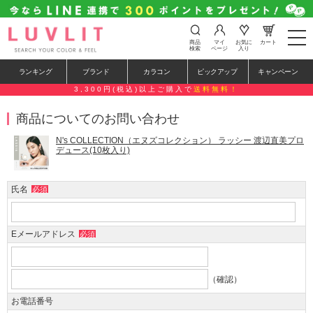
t
商品
マイ
お気に
カート
o
検索
ページ
入り
g
g
ランキング
ブランド
カラコン
ピックアップ
キャンペーン
l
e
3,300円(税込)以上ご購入で
送料無料！
n
a
商品についてのお問い合わせ
v
i
g
N's COLLECTION（エヌズコレクション） ラッシー 渡辺直美プロ
a
デュース(10枚入り)
t
i
o
氏名
必須
n
Eメールアドレス
必須
（確認）
お電話番号