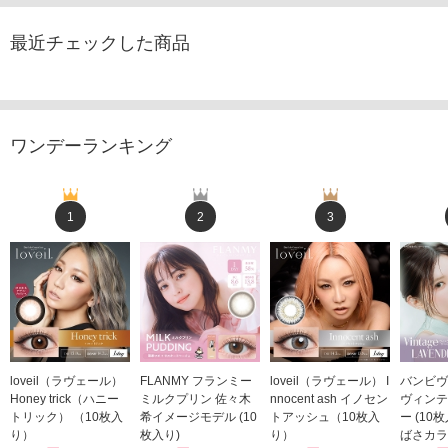
最近チェックした商品
ワンデーランキング
1
2
3
loveil（ラヴェール）
FLANMY フランミー
loveil（ラヴェール） I
バンビヴ
Honey trick（ハニー
ミルクプリン 佐々木
nnocent ash イノセン
ヴィンテ
トリック） （10枚入
希イメージモデル (10
トアッシュ（10枚入
ー (10
り）
枚入り)
り）
ばさカラ