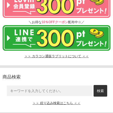
＼お得な
10％OFFクーポン
配布中☆／
＞＞ カラコン通販ラブリットについて ＜＜
商品検索
＞＞ 絞り込み検索はこちら ＜＜