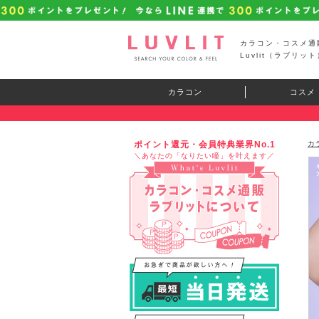
カラコン・コスメ通
Luvlit（ラブリット
カラコン
コスメ
ポイント還元・会員特典業界No.1
カ
＼あなたの「なりたい瞳」を叶えます／