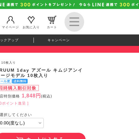
マイページ
お気に入り
カート
ックアップ
キャンペーン
 10枚入り
RUUM 1day アズール キムジアンイ
メージモデル 10枚入り
1,848円
店特別価格
(税込)
50ポイント進呈 ]