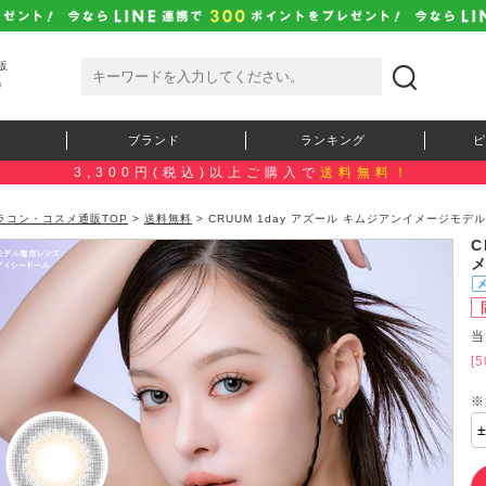
販
）
ブランド
ランキング
ピ
3,300円(税込)以上ご購入で
送料無料！
ラコン・コスメ通販TOP
>
送料無料
> CRUUM 1day アズール キムジアンイメージモデル
C
当
[