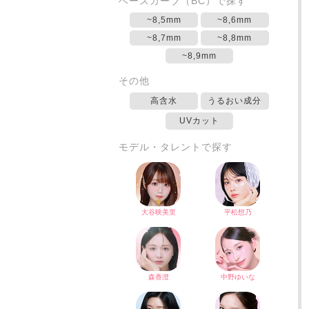
ベースカーブ（BC）で探す
~8,5mm
~8,6mm
~8,7mm
~8,8mm
~8,9mm
その他
高含水
うるおい成分
UVカット
モデル・タレントで探す