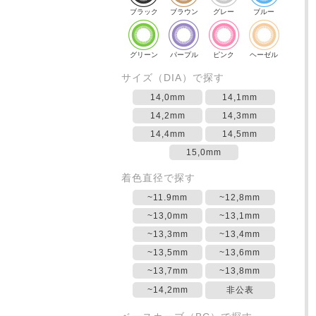
ブラック
ブラウン
グレー
ブルー
グリーン
パープル
ピンク
ヘーゼル
サイズ（DIA）で探す
14,0mm
14,1mm
14,2mm
14,3mm
14,4mm
14,5mm
15,0mm
着色直径で探す
~11.9mm
~12,8mm
~13,0mm
~13,1mm
~13,3mm
~13,4mm
~13,5mm
~13,6mm
~13,7mm
~13,8mm
~14,2mm
非公表