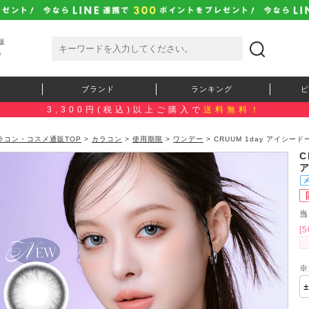
販
）
ブランド
ランキング
ピ
3,300円(税込)以上ご購入で
送料無料！
ラコン・コスメ通販TOP
>
カラコン
>
使用期限
>
ワンデー
> CRUUM 1day アイシ
C
当
[