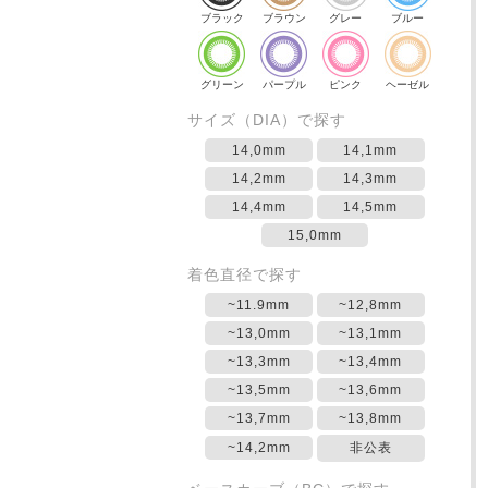
ブラック
ブラウン
グレー
ブルー
グリーン
パープル
ピンク
ヘーゼル
サイズ（DIA）で探す
14,0mm
14,1mm
14,2mm
14,3mm
14,4mm
14,5mm
15,0mm
着色直径で探す
~11.9mm
~12,8mm
~13,0mm
~13,1mm
~13,3mm
~13,4mm
~13,5mm
~13,6mm
~13,7mm
~13,8mm
~14,2mm
非公表