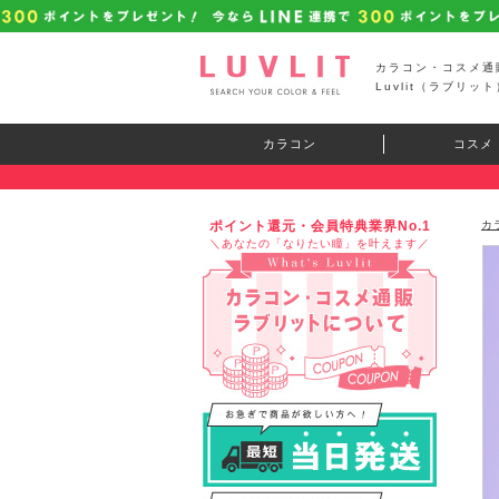
カラコン・コスメ通
Luvlit（ラブリット
カラコン
コスメ
ポイント還元・会員特典業界No.1
カ
＼あなたの「なりたい瞳」を叶えます／