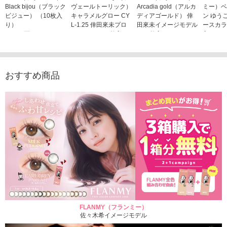
Black bijou（ブラック
ヴェールトーリック）
Arcadia gold（アルカ
ミー）ベ
ビジュー） （10枚入
キャラメルグロー CY
ディアゴールド） 倖
ン ゆう
り）
L-1.25 倖田來未プロ
田來未イメージモデル
ースカラ
1,760円
デュース （10枚入
（10枚入り）
入り）
(税込)
り）
1,760円
1,705
(税込)
1,760円
(税込)
おすすめ商品
FLANMY（フランミー）
佐々木希イメージモデル