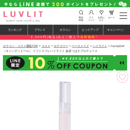
t
商品
マイ
お気に
カート
o
検索
ページ
入り
g
g
ランキング
ブランド
カラコン
ピックアップ
キャンペーン
l
e
3,300円(税込)以上ご購入で
送料無料！
n
a
カラコン・コスメ通販TOP
>
コスメ
>
カテゴリー
>
ベースメイク
>
ハイライト
> CandyDoll
v
（キャンディドール） リフトスフレハイライト 益若つばさプロデュース
i
g
a
t
i
o
n