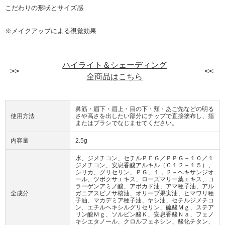
こだわりの形状とサイズ感
※メイクアップによる視覚効果
ハイライト＆シェーディング
全商品はこちら
鼻筋・眉下・眉上・目の下・頬・あご先などの明る
使用方法
さや高さを出したい部分にチップで直接塗布し、指
またはブラシでなじませてください。
内容量
2.5g
水、ジメチコン、セチルＰＥＧ／ＰＰＧ－１０／１
ジメチコン、安息香酸アルキル（Ｃ１２－１５）、
シリカ、グリセリン、ＰＧ、１，２－ヘキサンジオ
ール、ツボクサエキス、ローズマリー葉エキス、コ
ラーゲンアミノ酸、アボカド油、アマ種子油、アル
全成分
ガニアスピノサ核油、オリーブ果実油、ヒマワリ種
子油、マカデミア種子油、ヤシ油、セチルジメチコ
ン、エチルヘキシルグリセリン、硫酸Ｍｇ、ステア
リン酸Ｍｇ、ソルビン酸Ｋ、安息香酸Ｎａ、フェノ
キシエタノール、クロルフェネシン、酸化チタン、