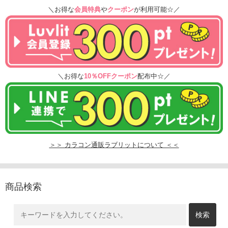
＼お得な
会員特典
や
クーポン
が利用可能☆／
＼お得な
10％OFFクーポン
配布中☆／
＞＞ カラコン通販ラブリットについて ＜＜
商品検索