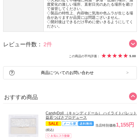
◇火気の近くや極端に高温・多湿・低温の場所、温
度変化の激しい場所、直射日光のあたる場所を避け
て保管してください。
◇製品の特性上、内容物に気泡や色ムラが生じる場
合がありますが品質には問題ございません。
◇開封後はできるだけ早めに使いきるようにしてく
ださい。
レビュー件数：
2件
この商品の平均評価：
5.00
商品についてのお問い合わせ
おすすめ商品
CandyDoll （キャンディドール） ハイライトパレット
益若つばさプロデュース
1,155円
当店特別価格
(税込)