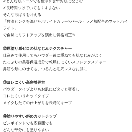
✔どんな肌トーンでも色浮きせずお肌になじむ
✔長時間つけていてもくすまない
そんな欲ばりを叶える
「数滴ピンクを混ぜたホワイトカラー×パール・ラメ無配合のマットハイ
ライト」
で自然にリフトアップを演出し骨格補正※
②厚塗り感ゼロの肌なじみテクスチャー
仕込みで使用してもパウダー後に重ねても肌なじみがよく
たっぷりの美容保湿成分で乾燥しにくいスフレテクスチャー
鼻筋や頬にのせても、つるんと毛穴レスなお肌に
③ヨレにくい高密着処方
パウダータイプよりもお肌にピタッと密着し
ヨレにくいリキッドタイプ
メイクしたての仕上がりを長時間キープ
④塗りやすい斜めカットチップ
ピンポイントでも広範囲でも
どんな部分にも塗りやすい