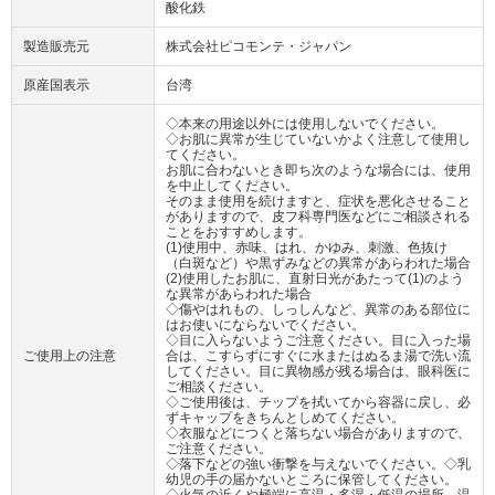
酸化鉄
製造販売元
株式会社ピコモンテ・ジャパン
原産国表示
台湾
◇本来の用途以外には使用しないでください。
◇お肌に異常が生じていないかよく注意して使用し
てください。
お肌に合わないとき即ち次のような場合には、使用
を中止してください。
そのまま使用を続けますと、症状を悪化させること
がありますので、皮フ科専門医などにご相談される
ことをおすすめします。
(1)使用中、赤味、はれ、かゆみ、刺激、色抜け
（白斑など）や黒ずみなどの異常があらわれた場合
(2)使用したお肌に、直射日光があたって(1)のよう
な異常があらわれた場合
◇傷やはれもの、しっしんなど、異常のある部位に
はお使いにならないでください。
◇目に入らないようご注意ください。目に入った場
ご使用上の注意
合は、こすらずにすぐに水またはぬるま湯で洗い流
してください。目に異物感が残る場合は、眼科医に
ご相談ください。
◇ご使用後は、チップを拭いてから容器に戻し、必
ずキャップをきちんとしめてください。
◇衣服などにつくと落ちない場合がありますので、
ご注意ください。
◇落下などの強い衝撃を与えないでください。◇乳
幼児の手の届かないところに保管してください。