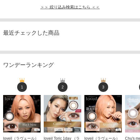
＞＞ 絞り込み検索はこちら ＜＜
最近チェックした商品
ワンデーランキング
1
2
3
loveil（ラヴェール）
loveil Toric 1day （ラ
loveil（ラヴェール）
Chu's