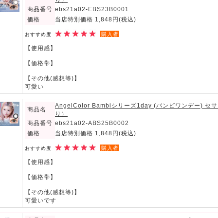
り）
商品番号
ebs21a02-EBS23B0001
価格
当店特別価格 1,848円
(税込)
購入者
おすすめ度
【使用感】
【価格帯】
【その他(感想等)】
可愛い
AngelColor Bambiシリーズ1day (バンビワンデー
商品名
り）
商品番号
ebs21a02-ABS25B0002
価格
当店特別価格 1,848円
(税込)
購入者
おすすめ度
【使用感】
【価格帯】
【その他(感想等)】
可愛いです