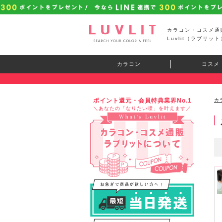
カラコン・コスメ通
Luvlit（ラブリット
カラコン
コスメ
ポイント還元・会員特典業界No.1
カ
＼あなたの「なりたい瞳」を叶えます／