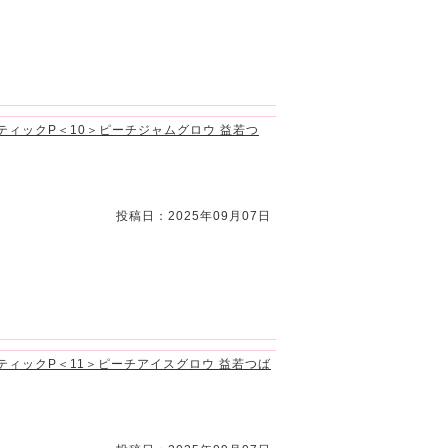
スティックP＜10＞ピーチジャムグロウ 益若つ
投稿日：2025年09月07日
スティックP＜11＞ピーチアイスグロウ 益若つば