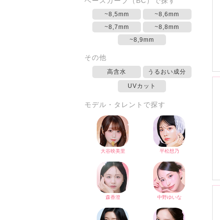
ベースカーブ（BC）で探す
~8,5mm
~8,6mm
~8,7mm
~8,8mm
~8,9mm
その他
高含水
うるおい成分
UVカット
モデル・タレントで探す