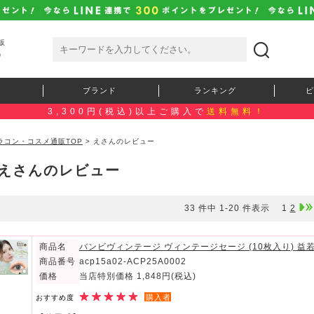
販
）
ブランド
ランキング
ピ
3,300円(税込)以上ご購入で
送料無料！
ラコン・コスメ通販TOP
> えさんのレビュー
えさんのレビュー
33 件中 1-20 件表示
1
2
商品名
バンビヴィンテージ ヴィンテージセージ (10枚入り) 
商品番号
acp15a02-ACP25A0002
価格
当店特別価格 1,848円
(税込)
購入者
おすすめ度