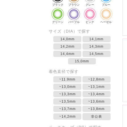
ブラック
ブラウン
グレー
ブルー
グリーン
パープル
ピンク
ヘーゼル
サイズ（DIA）で探す
14,0mm
14,1mm
14,2mm
14,3mm
14,4mm
14,5mm
15,0mm
着色直径で探す
~11.9mm
~12,8mm
~13,0mm
~13,1mm
~13,3mm
~13,4mm
~13,5mm
~13,6mm
~13,7mm
~13,8mm
~14,2mm
非公表