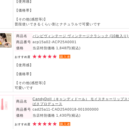
【使用感】
【価格帯】
【その他(感想等)】
普段使いできるくらい割とナチュラルで可愛いです
商品名
バンビヴィンテージ ヴィンテージクラシック (10枚入り
商品番号
acp15a02-ACP25A0001
価格
当店特別価格 1,848円
(税込)
購入者
おすすめ度
【使用感】
【価格帯】
【その他(感想等)】
可愛いです
CandyDoll（キャンディドール） モイスチャーリップ
商品名
ばさプロデュース
商品番号
cad25a11-CAD25A0018-001000000
価格
当店特別価格 1,430円
(税込)
購入者
おすすめ度