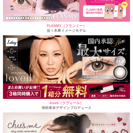
FLANMY（フランミー）
佐々木希イメージモデル
loveil（ラヴェール）
倖田來未デザインプロデュース