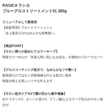
RASICA ラシカ
ブルーグロストリートメント01 380g
リニューアルして新発売
【暗髪専用】ブルートリートメント
「史上最高※1のなめらかな暗艶髪へ」
【商品POINT】
【サロン帰りの染めたてカラーキープ】
暗髪カラーゆえの「色落ち時に気になる赤み」を補色のブルーでカバー
【グロスコーティング処方で、なめらかなツヤ髪へ】
髪表面だけではなく内部補修も叶える処方に進化
暗髪が映える美しいツヤを叶えます
【サロン処方ケア※2で髪の芯から集中補修】
生ケラチン※3、タンパク質※4、アミノ酸などカラーで失われやすい成
分が