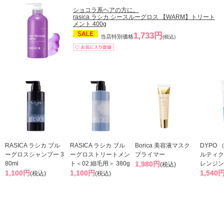
ショコラ系ヘアの方に。
rasica ラシカ シースルーグロス 【WARM】トリート
メント 400g
1,733円
当店特別価格
(税込)
RASICA ラシカ ブル
RASICA ラシカ ブル
Borica 美容液マスク
DYPO 
ーグロスシャンプー 3
ーグロストリートメン
プライマー
ルティク
80ml
ト＜02 細毛用＞ 380g
1,980円
レンジン
(税込)
1,100円
1,100円
1,540
(税込)
(税込)