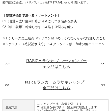
髪内部に浸透。パサパサした毛1本1本がしっとり潤います。
【髪質別悩みで選べるトリートメント】
01〈普通～太い髪用〉広がり＆ごわつき悩みを解決
02〈細い髪用〉乾燥しやすい＆絡まり悩みを解決
※1 シリーズ史上最高 ※2 サロン帰りのようななめらかな指通りのこと
※3 ケラチン（毛髪補修成分）※4 グルタミン酸・加水分解コラーゲン
RASICA ラシカ ブルーシャンプー
全商品はこちら
rasica ラシカ ムラサキシャンプー
全商品はこちら
1: シャンプー後、水気を切ります
使用方法
2: 目安量を手に取り、髪全体に馴染ませます
3：1~5分放置した後、しっかり洗い流します