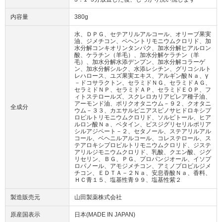
内容量
380g
水、ＤＰＧ、セテアリルアルコール、オリーブ果実
油、ジメチコン、ベヘントリモニウムクロリド、加
水分解コンキオリンタンパク、加水分解ヒアルロン
酸、ケラチン（羊毛）、加水分解ケラチン（羊
毛）、加水分解水添デンプン、加水分解コラーゲ
ン、加水分解シルク、水添レシチン、グリコシルト
レハロース、ユズ果実エキス、アルギン酸Ｎａ、γ
－ドコサラクトン、セラミドＮＧ、セラミドＡＧ、
セラミドＮＰ、セラミドＡＰ、セラミドＥＯＰ、フ
ィトステロールズ、スクレロカリアビレア種子油、
アーモンド油、ポリクオタニウム－９２、クオタニ
全成分
ウム－３３、カエサルピニアスピノサヒドロキシプ
ロピルトリモニウムクロリド、ソルビトール、ヒア
ルロン酸Ｎａ、ベタイン、ビスジグリセリルポリア
シルアジペート－２、セタノール、ステアリルアル
コール、ベヘニルアルコール、コレステロール、ス
テアロキシプロピルトリモニウムクロリド、ジステ
アリルジモニウムクロリド、乳酸、クエン酸、ジグ
リセリン、ＢＧ、ＰＧ、プロパンジオール、イソプ
ロパノール、アモジメチコン、アミノプロピルジメ
チコン、ＥＤＴＡ－２Ｎａ、安息香酸Ｎａ、香料、
ＨＣ青１５、塩基性青９９、塩基性紫２
製造販売元
山田製薬株式会社
原産国表示
日本(MADE IN JAPAN)