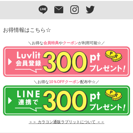
お得情報はこちら☆
＼お得な
会員特典
や
クーポン
が利用可能☆／
＼お得な
10％OFFクーポン
配布中☆／
＞＞ カラコン通販ラブリットについて ＜＜