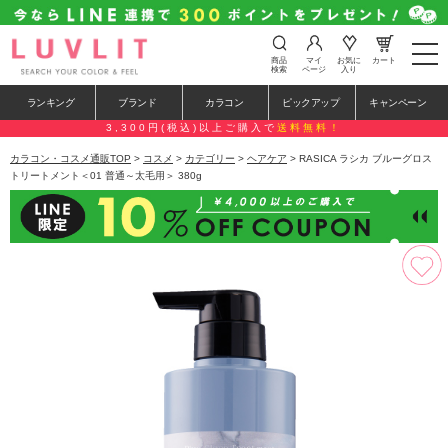
t
商品
マイ
お気に
カート
o
検索
ページ
入り
g
g
ランキング
ブランド
カラコン
ピックアップ
キャンペーン
l
e
3,300円(税込)以上ご購入で
送料無料！
n
a
カラコン・コスメ通販TOP
>
コスメ
>
カテゴリー
>
ヘアケア
> RASICA ラシカ ブルーグロス
v
トリートメント＜01 普通～太毛用＞ 380g
i
g
a
t
i
o
n