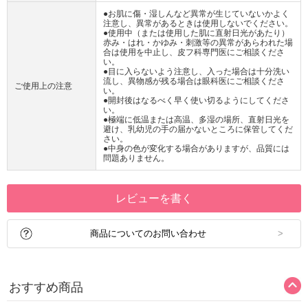
●お肌に傷・湿しんなど異常が生じていないかよく
注意し、異常があるときは使用しないでください。
●使用中（または使用した肌に直射日光があたり）
赤み・はれ・かゆみ・刺激等の異常があらわれた場
合は使用を中止し、皮フ科専門医にご相談くださ
い。
●目に入らないよう注意し、入った場合は十分洗い
流し、異物感が残る場合は眼科医にご相談くださ
ご使用上の注意
い。
●開封後はなるべく早く使い切るようにしてくださ
い。
●極端に低温または高温、多湿の場所、直射日光を
避け、乳幼児の手の届かないところに保管してくだ
さい。
●中身の色が変化する場合がありますが、品質には
問題ありません。
レビューを書く
商品についてのお問い合わせ
おすすめ商品