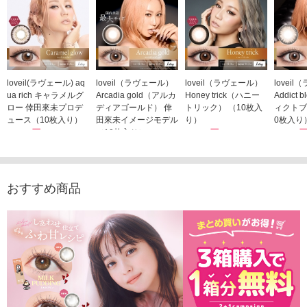
loveil(ラヴェール) aq
loveil（ラヴェール）
loveil（ラヴェール）
lovei
ua rich キャラメルグ
Arcadia gold（アルカ
Honey trick（ハニー
Addict
ロー 倖田來未プロデ
ディアゴールド） 倖
トリック） （10枚入
ィクトブ
ュース（10枚入り）
田來未イメージモデル
り）
0枚入り
1,760円
（10枚入り）
1,760円
1,760
(税込)
(税込)
1,760円
(税込)
おすすめ商品