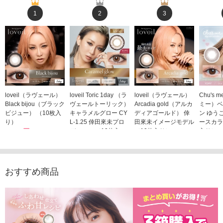
1
2
3
loveil（ラヴェール）
loveil Toric 1day （ラ
loveil（ラヴェール）
Chu's
Black bijou（ブラック
ヴェールトーリック）
Arcadia gold（アルカ
ミー）ベ
ビジュー） （10枚入
キャラメルグロー CY
ディアゴールド） 倖
ン ゆう
り）
L-1.25 倖田來未プロ
田來未イメージモデル
ースカラ
1,760円
デュース （10枚入
（10枚入り）
入り）
(税込)
り）
1,760円
1,705
(税込)
1,760円
(税込)
おすすめ商品