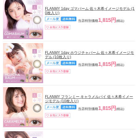
FLANMY 1day ゴマバーム 佐々木希イメージモデル (1
0枚入り)
1,815円
当店特別価格
(税込)
FLANMY 1day ホウジチャバーム 佐々木希イメージモ
デル (10枚入り)
1,815円
当店特別価格
(税込)
FLANMY フランミー キャラメルパイ 佐々木希イメー
ジモデル (10枚入り)
1,815円
当店特別価格
(税込)