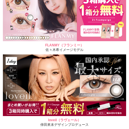
FLANMY（フランミー）
佐々木希イメージモデル
loveil（ラヴェール）
倖田來未デザインプロデュース