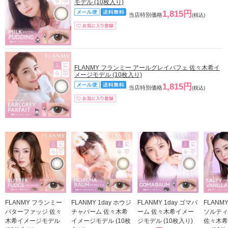
モデル (10枚入り)
1,815円
当店特別価格
(税込)
FLANMY フランミー アールグレイパフェ 佐々木希イ
メージモデル (10枚入り)
1,815円
当店特別価格
(税込)
FLANMY フランミー
FLANMY 1day ホウジ
FLANMY 1day ゴマバ
FLANM
バターファッジ 佐々
チャバーム 佐々木希
ーム 佐々木希イメー
ソルティ
木希イメージモデル
イメージモデル (10枚
ジモデル (10枚入り)
佐々木希