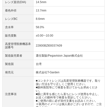
レンズ直径(DIA)
14.5mm
着色外径
13.7mm
レンズBC
8.6mm
含水率
58.0%
販売度数
±0.00~-10.00
高度管理医療機器承
22800BZI00037A09
認番号
製造販売業者
選任製販/Pegavision Japan株式会社
製造国
台湾
発売元
株式会社T-Garden
■コンタクトレンズは高度管理医療機器です。取り
扱い方法を守り正しくご使用ください。
■眼科医院等にて検査を受けてからお求めくださ
い。
注意事項
■眼に異常を感じたら直ちにレンズ使用を中止し、
お近くの眼科等で検査を受診してください。
■ご使用の前に必ず添付文書をお読みください。
※装用のイメージは個人差がございますので、ご注