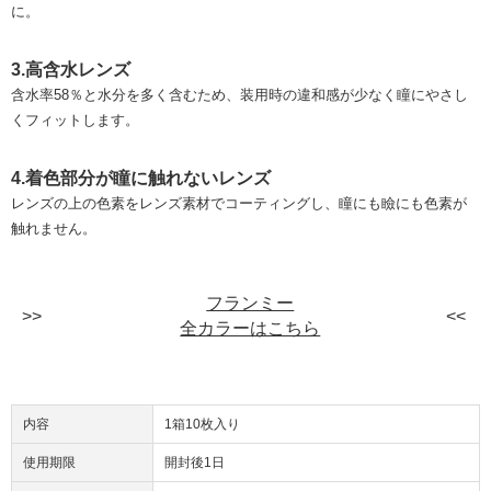
に。
3.高含水レンズ
含水率58％と水分を多く含むため、装用時の違和感が少なく瞳にやさし
くフィットします。
4.着色部分が瞳に触れないレンズ
レンズの上の色素をレンズ素材でコーティングし、瞳にも瞼にも色素が
触れません。
フランミー
全カラーはこちら
内容
1箱10枚入り
使用期限
開封後1日