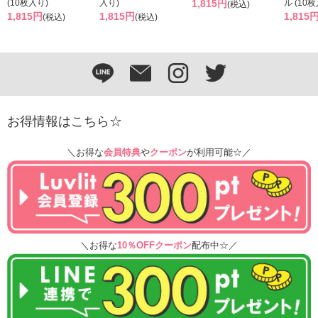
(10枚入り)
入り)
1,815円
ル (10
(税込)
1,815円
1,815円
1,815
(税込)
(税込)
お得情報はこちら☆
＼お得な
会員特典
や
クーポン
が利用可能☆／
＼お得な
10％OFFクーポン
配布中☆／