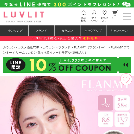
t
商品
マイ
お気に
カート
o
検索
ページ
入り
g
g
ランキング
ブランド
カラコン
ピックアップ
キャンペーン
l
e
3,300円(税込)以上ご購入で
送料無料！
n
a
カラコン・コスメ通販TOP
>
カラコン
>
ブランド
>
FLANMY（フランミー）
> FLANMY フラ
v
ンミー クリームマカロン 佐々木希イメージモデル (10枚入り)
i
g
a
t
i
o
n