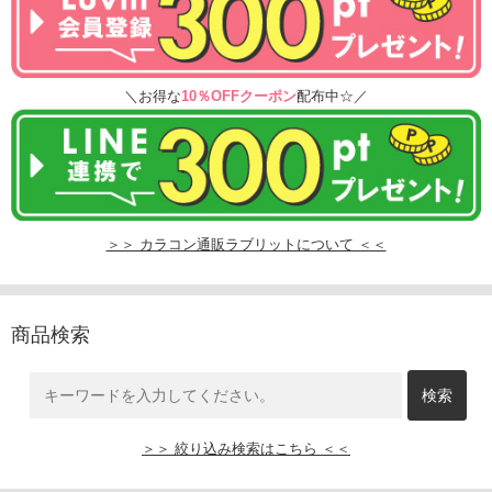
＼お得な
10％OFFクーポン
配布中☆／
＞＞ カラコン通販ラブリットについて ＜＜
商品検索
＞＞ 絞り込み検索はこちら ＜＜