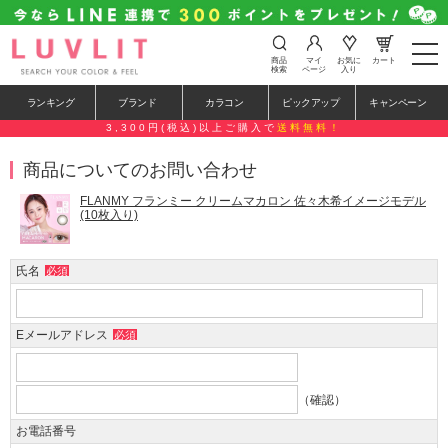
t
商品
マイ
お気に
カート
o
検索
ページ
入り
g
g
ランキング
ブランド
カラコン
ピックアップ
キャンペーン
l
e
3,300円(税込)以上ご購入で
送料無料！
n
a
商品についてのお問い合わせ
v
i
g
FLANMY フランミー クリームマカロン 佐々木希イメージモデル
a
(10枚入り)
t
i
o
氏名
必須
n
Eメールアドレス
必須
（確認）
お電話番号