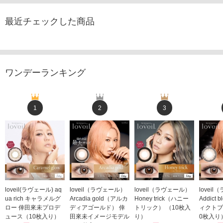
最近チェックした商品
ワンデーランキング
1
2
3
loveil(ラヴェール) aq
loveil（ラヴェール）
loveil（ラヴェール）
lovei
ua rich キャラメルグ
Arcadia gold（アルカ
Honey trick（ハニー
Addict
ロー 倖田來未プロデ
ディアゴールド） 倖
トリック） （10枚入
ィクトブ
ュース（10枚入り）
田來未イメージモデル
り）
0枚入り