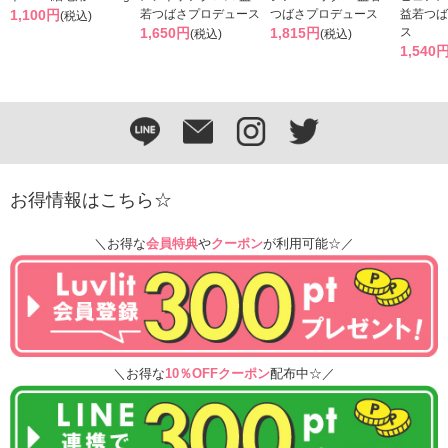
1,100円
若つばさプロデュース
つばさプロデュース
益若つば
(税込)
1,650円
1,815円
ス
(税込)
(税込)
1,540
お得情報はこちら☆
＼お得な
会員特典
や
クーポン
が利用可能☆／
＼お得な
10％OFFクーポン
配布中☆／