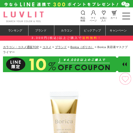
t
商品
マイ
お気に
カート
o
検索
ページ
入り
g
g
ランキング
ブランド
カラコン
ピックアップ
キャンペーン
l
e
3,300円(税込)以上ご購入で
送料無料！
n
a
カラコン・コスメ通販TOP
>
コスメ
>
ブランド
>
Borica（ボリカ）
> Borica 美容液マスクプ
v
ライマー
i
g
a
t
i
o
n