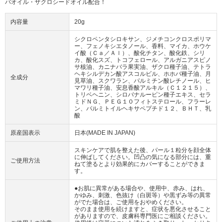
バオイル・ザクロシードオイル配合！
内容量
20g
シクロペンタシロキサン、ジメチコンクロスポリマ
ー、フェノキシエタノール、香料、マイカ、ホウケ
イ酸（Ｃａ／Ａｌ）、酸化チタン、酸化鉄、シリ
カ、酸化スズ、トコフェロール、アルガニアスピノ
サ核油、カニナバラ果実油、ザクロ種子油、テトラ
ヘキシルデカン酸アスコルビル、ホホバ種子油、月
全成分
見草油、スクワラン、パルミチン酸レチノール、ヒ
マワリ種子油、安息香酸アルキル（Ｃ１２１５）、
トリベヘニン、シロバナルーピン種子エキス、セラ
ミドＮＧ、ＰＥＧ１０フィトステロール、フラーレ
ン、パルミトイルヘキサペプチド１２、ＢＨＴ、乳
酸
原産国表示
日本(MADE IN JAPAN)
スキンケアで肌を整えた後、パール１粒分を顔全体
に伸ばしてください。凹凸の気になる部分には、重
ご使用方法
ねて塗るとより効果的にカバーすることができま
す。
●お肌に異常がある場合や、使用中、赤み、はれ、
かゆみ、刺激、色抜け（白斑等）や黒ずみ等の異常
がでた場合は、ご使用をおやめください。
そのまま使用を続けますと、症状を悪化させること
がありますので、皮膚科専門医にご相談ください。