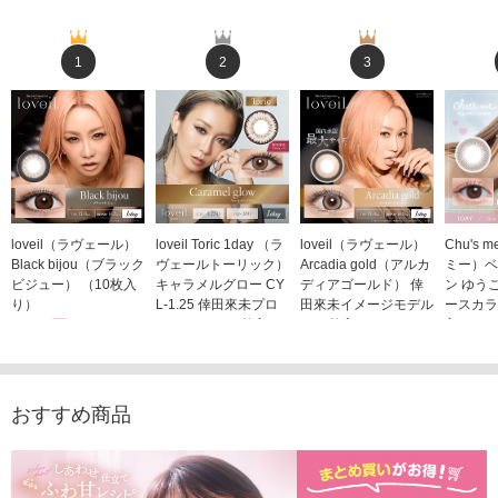
1
2
3
loveil（ラヴェール）
loveil Toric 1day （ラ
loveil（ラヴェール）
Chu's
Black bijou（ブラック
ヴェールトーリック）
Arcadia gold（アルカ
ミー）ベ
ビジュー） （10枚入
キャラメルグロー CY
ディアゴールド） 倖
ン ゆう
り）
L-1.25 倖田來未プロ
田來未イメージモデル
ースカラ
1,760円
デュース （10枚入
（10枚入り）
入り）
(税込)
り）
1,760円
1,705
(税込)
1,760円
(税込)
おすすめ商品