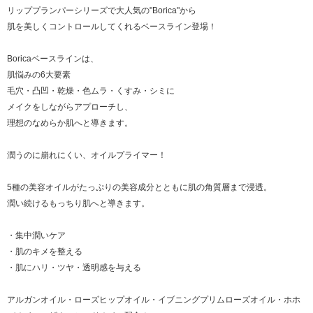
リッププランパーシリーズで大人気の"Borica"から
肌を美しくコントロールしてくれるベースライン登場！
Boricaベースラインは、
肌悩みの6大要素
毛穴・凸凹・乾燥・色ムラ・くすみ・シミに
メイクをしながらアプローチし、
理想のなめらか肌へと導きます。
潤うのに崩れにくい、オイルプライマー！
5種の美容オイルがたっぷりの美容成分とともに肌の角質層まで浸透。
潤い続けるもっちり肌へと導きます。
・集中潤いケア
・肌のキメを整える
・肌にハリ・ツヤ・透明感を与える
アルガンオイル・ローズヒップオイル・イブニングプリムローズオイル・ホホ