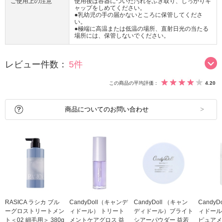
ご使用上の注意
使用後は容器についた汚れをふき取り、しっかりキ
ャップをしめてください。
●乳幼児の手の届かないところに保管してくださ
い。
●極端に高温または低温の場所、直射日光の当たる
場所には、保管しないでください。
レビュー件数：
5件
この商品の平均評価：
4.20
商品についてのお問い合わせ
RASICA ラシカ ブル
CandyDoll（キャンデ
CandyDoll （キャン
Candy
ーグロストリートメン
ィドール） トリート
ディドール）ブライト
ィドール
ト＜02 細毛用＞ 380g
メントケアグロス 益
シアーパウダー 益若
ピュアメ