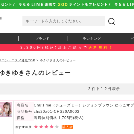
販
）
ブランド
ランキング
ピ
3,300円(税込)以上ご購入で
送料無料！
ラコン・コスメ通販TOP
> ゆきゆきさんのレビュー
ゆきゆきさんのレビュー
2 件中 1-2 件表示
商品名
Chu's me（チューズミー）シフォンブラウン ゆうこ
商品番号
chs20a01-CHS20A0002
価格
当店特別価格 1,705円
(税込)
購入者
おすすめ度