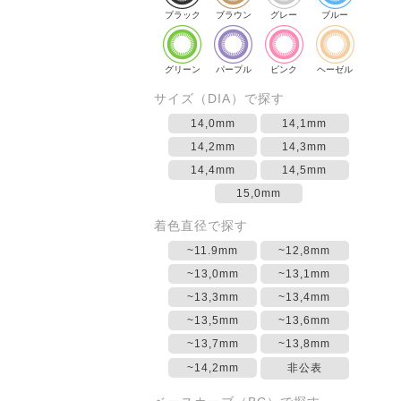
ブラック
ブラウン
グレー
ブルー
グリーン
パープル
ピンク
ヘーゼル
サイズ（DIA）で探す
14,0mm
14,1mm
14,2mm
14,3mm
14,4mm
14,5mm
15,0mm
着色直径で探す
~11.9mm
~12,8mm
~13,0mm
~13,1mm
~13,3mm
~13,4mm
~13,5mm
~13,6mm
~13,7mm
~13,8mm
~14,2mm
非公表