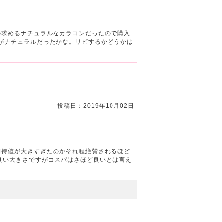
の求めるナチュラルなカラコンだったので購入
うがナチュラルだったかな。リピするかどうかは
投稿日：2019年10月02日
期待値が大きすぎたのかそれ程絶賛されるほど
良い大きさですがコスパはさほど良いとは言え