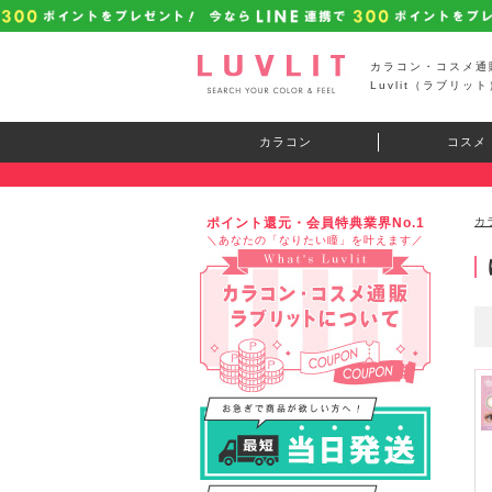
カラコン・コスメ通
Luvlit（ラブリット
カラコン
コスメ
ポイント還元・会員特典業界No.1
カ
＼あなたの「なりたい瞳」を叶えます／