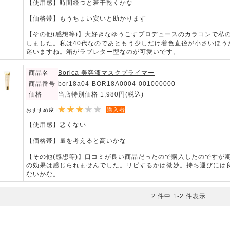
【使用感】時間経つと若干乾くかな
【価格帯】もうちょい安いと助かります
【その他(感想等)】大好きなゆうこすプロデュースのカラコンで私
しました。私は40代なのであともう少しだけ着色直径が小さいほ
迷いますね。箱がラブレター型なのが可愛いです。
商品名
Borica 美容液マスクプライマー
商品番号
bor18a04-BOR18A0004-001000000
価格
当店特別価格 1,980円
(税込)
購入者
おすすめ度
【使用感】悪くない
【価格帯】量を考えると高いかな
【その他(感想等)】口コミが良い商品だったので購入したのですが
の効果は感じられませんでした。リピするかは微妙。持ち運びには
ないかな。
2 件中 1-2 件表示