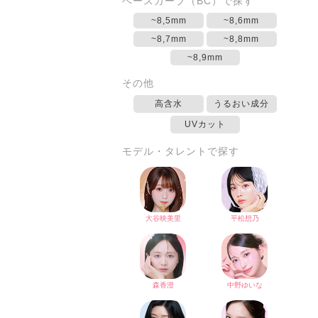
ベースカーブ（BC）で探す
~8,5mm
~8,6mm
~8,7mm
~8,8mm
~8,9mm
その他
高含水
うるおい成分
UVカット
モデル・タレントで探す