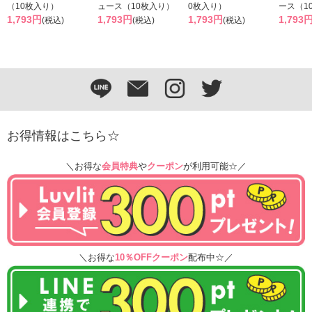
（10枚入り）
ュース（10枚入り）
0枚入り）
ース（1
1,793円
1,793円
1,793円
1,793
(税込)
(税込)
(税込)
お得情報はこちら☆
＼お得な
会員特典
や
クーポン
が利用可能☆／
＼お得な
10％OFFクーポン
配布中☆／