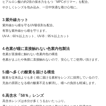
ヒアルロン酸の約2倍の保水力をもつ「MPCポリマー」を配合。
やさしくレンズを包み込み、一日中快適な着け心地に。
3.紫外線カット
紫外線から瞳を守るUV吸収剤を配合。
有害な紫外線から瞳を守ります。
UV-A：60％以上カット、UV-B：95％以上カット
4.色素が瞳に直接触れない色素内包製法
色素が直接瞳に触れない色素内包の構造
色素がまぶたや角膜に直接触れないので、安心してご使用い頂けます。
5.瞳へ多くの酸素を届ける構造
酸素を従来品よりも多く瞳に届ける素材をレンズに採用しているので、
充血の原因となる瞳の酸素不足を解消し、瞳への負担も軽減します。
6.高含水「58％」レンズ
高含水レンズは水分が多くうるおいたっぷり。