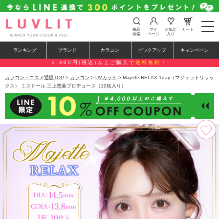
t
商品
マイ
お気に
カート
o
検索
ページ
入り
g
g
ランキング
ブランド
カラコン
ピックアップ
キャンペーン
l
e
3,300円(税込)以上ご購入で
送料無料！
n
a
カラコン・コスメ通販TOP
>
カラコン
>
UVカット
> Majette RELAX 1day（マジェットリラッ
v
クス） ミスドール 三上悠亜プロデュース（10枚入り）
i
g
a
t
i
o
n