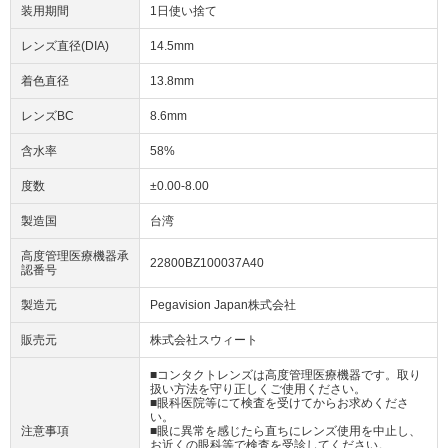
装用期間
1日使い捨て
レンズ直径(DIA)
14.5mm
着色直径
13.8mm
レンズBC
8.6mm
含水率
58%
度数
±0.00-8.00
製造国
台湾
高度管理医療機器承
22800BZ100037A40
認番号
製造元
Pegavision Japan株式会社
販売元
株式会社スウィート
■コンタクトレンズは高度管理医療機器です。取り
扱い方法を守り正しくご使用ください。
■眼科医院等にて検査を受けてからお求めくださ
い。
注意事項
■眼に異常を感じたら直ちにレンズ使用を中止し、
お近くの眼科等で検査を受診してください。