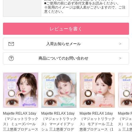
■ご使用の前に必ず添付文書をお読みください。
※装用のイメージは個人差がございますので、ご注
意ください。
レビューを書く
入荷お知らせメール
商品についてのお問い合わせ
Majette RELAX 1day
Majette RELAX 1day
Majette RELAX 1day
Majette
（マジェットリラック
（マジェットリラック
（マジェットリラック
（マジェ
ス） ミューズパール
ス） マーメイドアッ
ス） モアドール 三上
ス） ミ
三上悠亜プロデュース
シュ 三上悠亜プロデ
悠亜プロデュース（1
ュ 三上