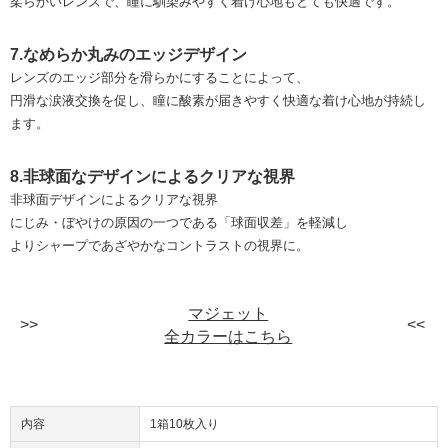
柔らかいレンズで、瞳に馴染みやすく着け心地もとても快適です。
7.なめらか丸みのエッジデザイン
レンズのエッジ部分を滑らかにすることによって、
円滑な涙液交換を促し、瞳に酸素が届きやすく快適な着け心地が持続し
ます。
8.非球面なデザインによるクリアな視界
非球面デザインによるクリアな視界
にじみ・ぼやけの原因の一つである「球面収差」を軽減し
よりシャープであざやかなコントラストの視界に。
マジェット
全カラーはこちら
内容
1箱10枚入り