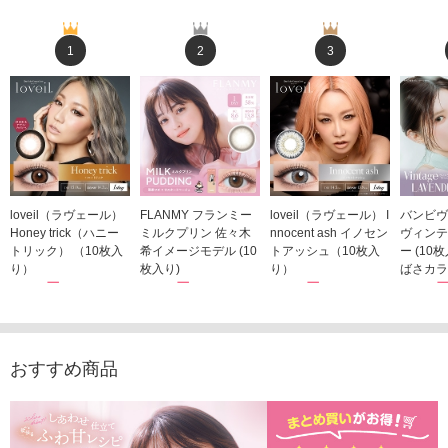
1
2
3
loveil（ラヴェール）
FLANMY フランミー
loveil（ラヴェール） I
バンビヴ
Honey trick（ハニー
ミルクプリン 佐々木
nnocent ash イノセン
ヴィンテ
トリック） （10枚入
希イメージモデル (10
トアッシュ（10枚入
ー (10
り）
枚入り)
り）
ばさカラ
1,760円
1,815円
1,760円
1,848
(税込)
(税込)
(税込)
おすすめ商品