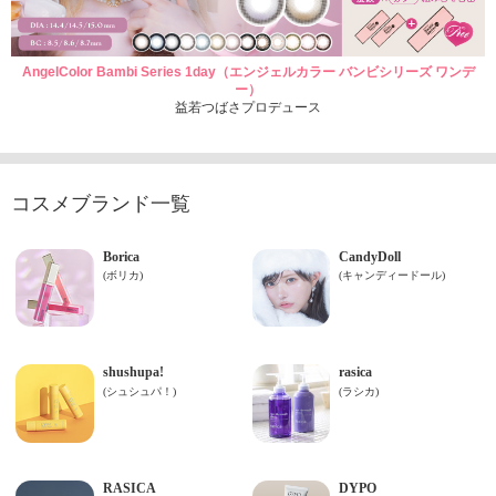
AngelColor Bambi Series 1day（エンジェルカラー バンビシリーズ ワンデ
ー）
益若つばさプロデュース
コスメブランド一覧