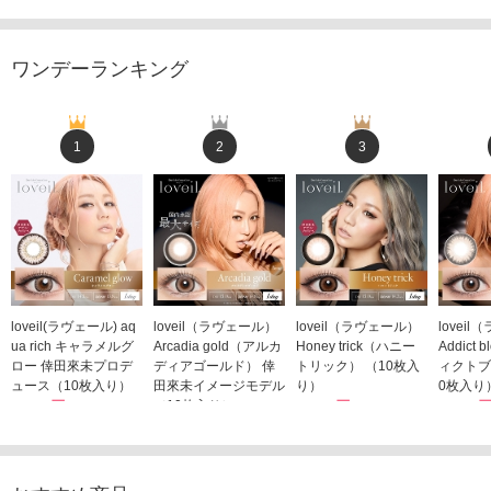
ワンデーランキング
1
2
3
loveil(ラヴェール) aq
loveil（ラヴェール）
loveil（ラヴェール）
lovei
ua rich キャラメルグ
Arcadia gold（アルカ
Honey trick（ハニー
Addict
ロー 倖田來未プロデ
ディアゴールド） 倖
トリック） （10枚入
ィクトブ
ュース（10枚入り）
田來未イメージモデル
り）
0枚入り
1,760円
（10枚入り）
1,760円
1,760
(税込)
(税込)
1,760円
(税込)