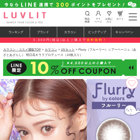
t
商品
マイ
お気に
カート
o
検索
ページ
入り
g
g
ランキング
ブランド
カラコン
ピックアップ
キャンペーン
l
e
3,300円(税込)以上ご購入で
送料無料！
n
a
カラコン・コスメ通販TOP
>
カラコン
>
UVカット
> Flurry（フルーリー）シアーベージュ（あ
v
ざとあざらし） 明日花キララプロデュース（10枚入り）
i
g
a
t
i
o
n