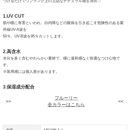
つけるだけでワンランク上の上品なナチュラル感を演出♡
1.UV CUT
肌や瞳に有害といわれ、白内障などの眼病を引き起こす危険性のある紫
外線UV-A波を
50％、UV-B波を95％カットします。
2.高含水
水分を多く含むやわらかい素材で、瞳に違和感なく快適なつけ心地で
す。
※装用感には個人差があります。
3.保湿成分配合
フルーリー
全カラーはこちら