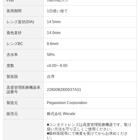
内容
1箱10枚入り
装用期間
1日使い捨て
レンズ直径(DIA)
14.5mm
着色直径
14.0mm
レンズBC
8.6mm
含水率
58%
度数
±0.00~-8.00
製造国
台湾
高度管理医療機器承
22800BZI00037A31
認番号
製造元
Pegavision Corporation
販売元
株式会社 Wscale
■コンタクトレンズは高度管理医療機器です。取り
扱い方法を守り正しくご使用ください。
■眼科医院等にて検査を受けてからお求めくださ
い。