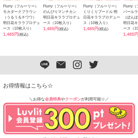
Flurry（フルーリー）
Flurry（フルーリー）
Flurry（フルーリー）
Flurr
モカダークブラウン
のんびりマンチカン
くりくりプードル 明
パールラ
（うるうるチワワ）
明日花キララプロデュ
日花キララプロデュー
（ぽんぽ
明日花キララプロデュ
ース（10枚入り）
ス（10枚入り）
明日花キ
ース（10枚入り）
1,485円
1,485円
ース（1
(税込)
(税込)
1,485円
1,485
(税込)
お得情報はこちら☆
＼お得な
会員特典
や
クーポン
が利用可能☆／