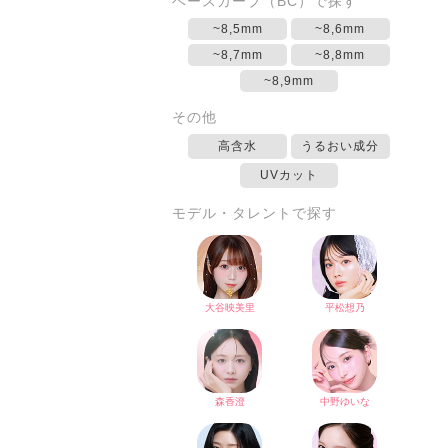
ベースカーブ（BC）で探す
~8,5mm
~8,6mm
~8,7mm
~8,8mm
~8,9mm
その他
高含水
うるおい成分
UVカット
モデル・タレントで探す