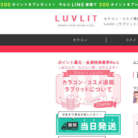
カラコン・コスメ通
Luvlit（ラブリット
カラコン
コスメ
ポイント還元・会員特典業界No.1
カ
＼あなたの「なりたい瞳」を叶えます／
下