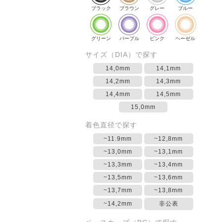
ブラック
ブラウン
グレー
ブルー
グリーン
パープル
ピンク
ヘーゼル
サイズ（DIA）で探す
14,0mm
14,1mm
14,2mm
14,3mm
14,4mm
14,5mm
15,0mm
着色直径で探す
~11.9mm
~12,8mm
~13,0mm
~13,1mm
~13,3mm
~13,4mm
~13,5mm
~13,6mm
~13,7mm
~13,8mm
~14,2mm
非公表