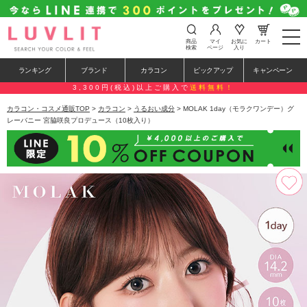
t
商品
マイ
お気に
カート
o
検索
ページ
入り
g
g
ランキング
ブランド
カラコン
ピックアップ
キャンペーン
l
e
3,300円(税込)以上ご購入で
送料無料！
n
a
カラコン・コスメ通販TOP
>
カラコン
>
うるおい成分
> MOLAK 1day（モラクワンデー）グ
v
レーバニー 宮脇咲良プロデュース（10枚入り）
i
g
a
t
i
o
n