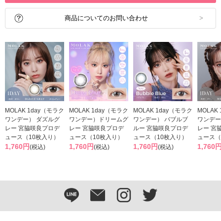
商品についてのお問い合わせ
MOLAK 1day（モラク
MOLAK 1day（モラク
MOLAK 1day（モラク
MOLAK
ワンデー） ダズルグ
ワンデー）ドリームグ
ワンデー） バブルブ
ワンデー
レー 宮脇咲良プロデ
レー 宮脇咲良プロデ
ルー 宮脇咲良プロデ
レー 宮
ュース（10枚入り）
ュース（10枚入り）
ュース（10枚入り）
ュース（
1,760円
1,760円
1,760円
1,760
(税込)
(税込)
(税込)