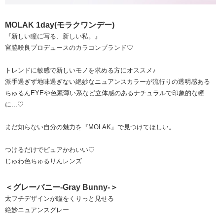
MOLAK 1day(モラクワンデー)
『新しい瞳に写る、新しい私。』
宮脇咲良プロデュースのカラコンブランド♡
トレンドに敏感で新しいモノを求める方にオススメ♪
派手過ぎず地味過ぎない絶妙なニュアンスカラーが流行りの透明感ある
ちゅるんEYEや色素薄い系など立体感のあるナチュラルで印象的な瞳
に...♡
まだ知らない自分の魅力を『MOLAK』で見つけてほしい。
つけるだけでピュアかわいい♡
じゅわ色ちゅるりんレンズ
＜グレーバニー-Gray Bunny-＞
太フチデザインが瞳をくりっと見せる
絶妙ニュアンスグレー