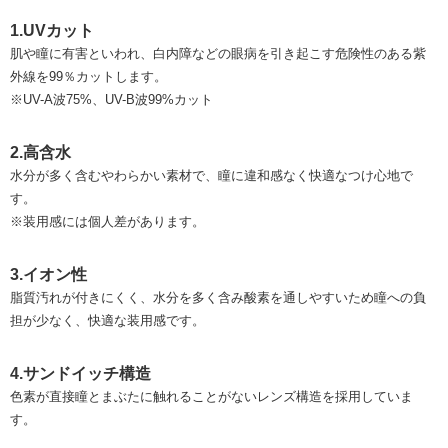
1.UVカット
肌や瞳に有害といわれ、白内障などの眼病を引き起こす危険性のある紫
外線を99％カットします。
※UV-A波75%、UV-B波99%カット
2.高含水
水分が多く含むやわらかい素材で、瞳に違和感なく快適なつけ心地で
す。
※装用感には個人差があります。
3.イオン性
脂質汚れが付きにくく、⽔分を多く含み酸素を通しやすいため瞳への負
担が少なく、快適な装用感です。
4.サンドイッチ構造
色素が直接瞳とまぶたに触れることがないレンズ構造を採用していま
す。