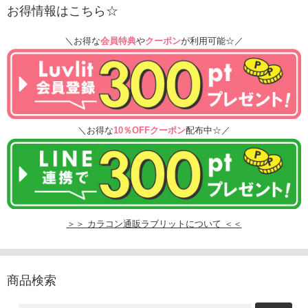
お得情報はこちら☆
＼お得な
会員特典
や
クーポン
が利用可能☆／
＼お得な
10％OFFクーポン
配布中☆／
＞＞ カラコン通販ラブリットについて ＜＜
商品検索