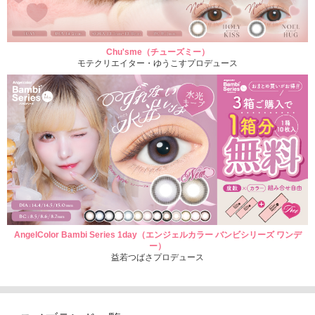
Chu'sme（チューズミー）
モテクリエイター・ゆうこすプロデュース
AngelColor Bambi Series 1day（エンジェルカラー バンビシリーズ ワンデ
ー）
益若つばさプロデュース