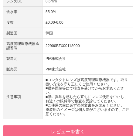
レンズBC
8.6mm
含水率
55.0%
度数
±0.00-6.00
製造国
韓国
高度管理医療機器承
22900BZX00118000
認番号
製造元
PIA株式会社
販売元
PIA株式会社
■コンタクトレンズは高度管理医療機器です。取り
扱い方法を守り正しくご使用ください。
■眼科医院等にて検査を受けてからお求めくださ
い。
注意事項
■眼に異常を感じたら直ちにレンズ使用を中止し、
お近くの眼科等で検査を受診してください。
■ご使用の前に必ず添付文書をお読みください。
※装用のイメージは個人差がございますので、ご注
意ください。
レビューを書く