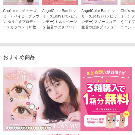
Chu's me（チューズ
AngelColor Bambiシ
AngelColor Bambiシ
Chu's
ミー）ベイビーブラウ
リーズ1day (バンビワ
リーズ1day (バンビワ
ミー）ノ
ン ゆうこすプロデュ
ンデー) ミルクベージ
ンデー) スノーココア
うこすプ
ースカラコン（10枚
ュ 益若つばさプロデ
益若つばさプロデュー
ラコン（
入り）
ュース（10枚入り）
ス（10枚入り）
1,705
1,705円
1,848円
1,848円
(税込)
(税込)
(税込)
おすすめ商品