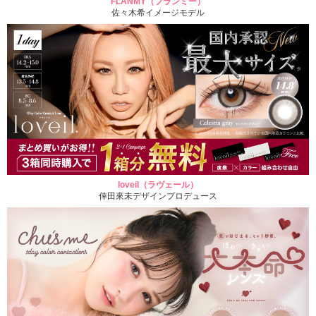
FLANMY（フランミー）
佐々木希イメージモデル
loveil（ラヴェール）
倖田來未デザインプロデュース