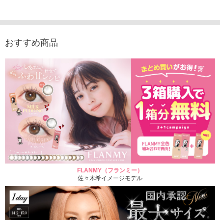
1,760円
デュース （10枚入
（10枚入り）
入り）
(税込)
り）
1,760円
1,705
(税込)
1,760円
(税込)
おすすめ商品
FLANMY（フランミー）
佐々木希イメージモデル