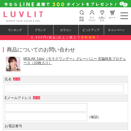
t
商品
マイ
お気に
カート
o
検索
ページ
入り
g
g
ランキング
ブランド
カラコン
ピックアップ
キャンペーン
l
e
3,300円(税込)以上ご購入で
送料無料！
n
a
商品についてのお問い合わせ
v
i
g
MOLAK 1day（モラクワンデー）グレーバニー 宮脇咲良プロデュ
a
ース（10枚入り）
t
i
o
氏名
必須
n
Eメールアドレス
必須
（確認）
お電話番号