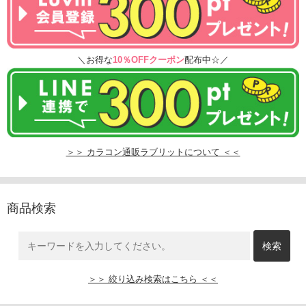
＼お得な
10％OFFクーポン
配布中☆／
＞＞ カラコン通販ラブリットについて ＜＜
商品検索
＞＞ 絞り込み検索はこちら ＜＜