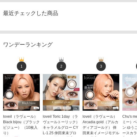
最近チェックした商品
ワンデーランキング
1
2
3
loveil（ラヴェール）
loveil Toric 1day （ラ
loveil（ラヴェール）
Chu's
Black bijou（ブラック
ヴェールトーリック）
Arcadia gold（アルカ
ミー）ベ
ビジュー） （10枚入
キャラメルグロー CY
ディアゴールド） 倖
ン ゆう
り）
L-1.25 倖田來未プロ
田來未イメージモデル
ースカラ