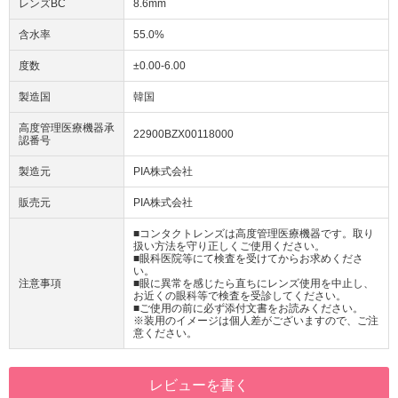
レンズBC
8.6mm
含水率
55.0%
度数
±0.00-6.00
製造国
韓国
高度管理医療機器承
22900BZX00118000
認番号
製造元
PIA株式会社
販売元
PIA株式会社
■コンタクトレンズは高度管理医療機器です。取り
扱い方法を守り正しくご使用ください。
■眼科医院等にて検査を受けてからお求めくださ
い。
注意事項
■眼に異常を感じたら直ちにレンズ使用を中止し、
お近くの眼科等で検査を受診してください。
■ご使用の前に必ず添付文書をお読みください。
※装用のイメージは個人差がございますので、ご注
意ください。
レビューを書く