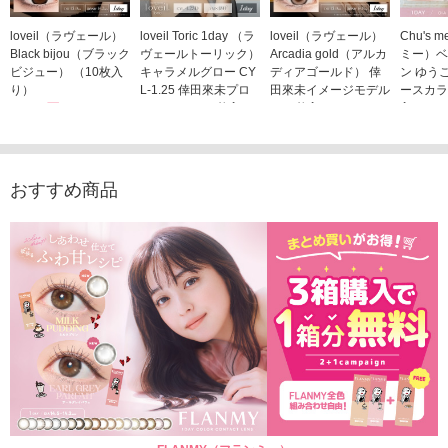
loveil（ラヴェール）
loveil Toric 1day （ラ
loveil（ラヴェール）
Chu's
Black bijou（ブラック
ヴェールトーリック）
Arcadia gold（アルカ
ミー）ベ
ビジュー） （10枚入
キャラメルグロー CY
ディアゴールド） 倖
ン ゆう
り）
L-1.25 倖田來未プロ
田來未イメージモデル
ースカラ
1,760円
デュース （10枚入
（10枚入り）
入り）
(税込)
り）
1,760円
1,705
(税込)
1,760円
(税込)
おすすめ商品