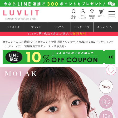
t
商品
マイ
お気に
カート
o
検索
ページ
入り
g
g
ランキング
ブランド
カラコン
ピックアップ
キャンペーン
l
e
3,300円(税込)以上ご購入で
送料無料！
n
a
カラコン・コスメ通販TOP
>
カラコン
>
使用期限
>
ワンデー
> MOLAK 1day（モラクワンデ
v
ー）グレーバニー 宮脇咲良プロデュース（10枚入り）
i
g
a
t
i
o
n