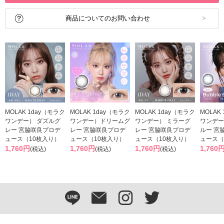
商品についてのお問い合わせ
MOLAK 1day（モラク
MOLAK 1day（モラク
MOLAK 1day（モラク
MOLAK
ワンデー） ダズルグ
ワンデー）ドリームグ
ワンデー） ミラーグ
ワンデー
レー 宮脇咲良プロデ
レー 宮脇咲良プロデ
レー 宮脇咲良プロデ
ルー 宮
ュース（10枚入り）
ュース（10枚入り）
ュース（10枚入り）
ュース（
1,760円
1,760円
1,760円
1,760
(税込)
(税込)
(税込)