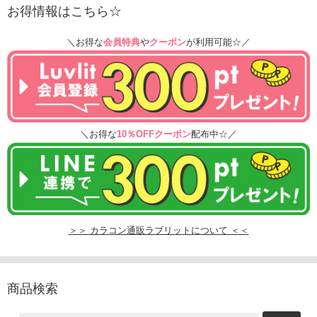
お得情報はこちら☆
＼お得な
会員特典
や
クーポン
が利用可能☆／
＼お得な
10％OFFクーポン
配布中☆／
＞＞ カラコン通販ラブリットについて ＜＜
商品検索