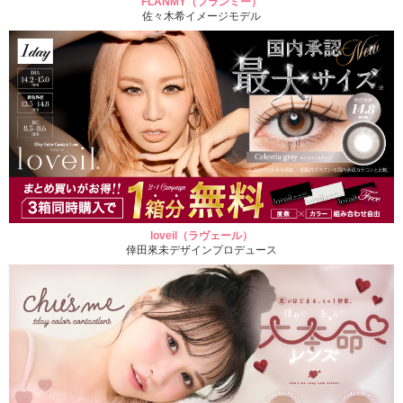
FLANMY（フランミー）
佐々木希イメージモデル
loveil（ラヴェール）
倖田來未デザインプロデュース