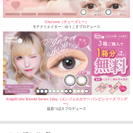
Chu'sme（チューズミー）
モテクリエイター・ゆうこすプロデュース
AngelColor Bambi Series 1day（エンジェルカラー バンビシリーズ ワンデ
ー）
益若つばさプロデュース