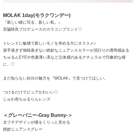
MOLAK 1day(モラクワンデー)
『新しい瞳に写る、新しい私。』
宮脇咲良プロデュースのカラコンブランド♡
トレンドに敏感で新しいモノを求める方にオススメ♪
派手過ぎず地味過ぎない絶妙なニュアンスカラーが流行りの透明感ある
ちゅるんEYEや色素薄い系など立体感のあるナチュラルで印象的な瞳
に...♡
まだ知らない自分の魅力を『MOLAK』で見つけてほしい。
つけるだけでピュアかわいい♡
じゅわ色ちゅるりんレンズ
＜グレーバニー-Gray Bunny-＞
太フチデザインが瞳をくりっと見せる
絶妙ニュアンスグレー