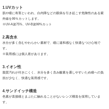
1.UVカット
肌や瞳に有害といわれ、白内障などの眼病を引き起こす危険性のある紫
外線を99％カットします。
※UV-A波75%、UV-B波99%カット
2.高含水
水分が多く含むやわらかい素材で、瞳に違和感なく快適なつけ心地で
す。
※装用感には個人差があります。
3.イオン性
脂質汚れが付きにくく、⽔分を多く含み酸素を通しやすいため瞳への負
担が少なく、快適な装用感です。
4.サンドイッチ構造
色素が直接瞳とまぶたに触れることがないレンズ構造を採用していま
す。