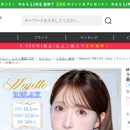
販
）
ブランド
ランキング
ピ
3,300円(税込)以上ご購入で
送料無料！
ラコン・コスメ通販TOP
>
カラコン
>
うるおい成分
> Majette RELAX 1day（
ス（10枚入り）
M
当
[