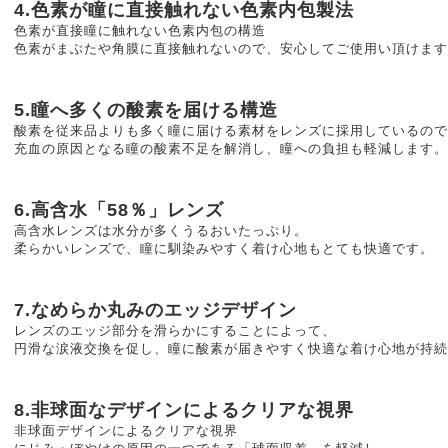
4.色素が瞳に直接触れない色素内包製法
色素が直接瞳に触れない色素内包の構造
色素がまぶたや角膜に直接触れないので、安心してご使用い頂けます
5.瞳へ多くの酸素を届ける構造
酸素を従来品よりも多く瞳に届ける素材をレンズに採用しているので
充血の原因となる瞳の酸素不足を解消し、瞳への負担も軽減します。
6.高含水「58％」レンズ
高含水レンズは水分が多くうるおいたっぷり。
柔らかいレンズで、瞳に馴染みやすく着け心地もとても快適です。
7.なめらか丸みのエッジデザイン
レンズのエッジ部分を滑らかにすることによって、
円滑な涙液交換を促し、瞳に酸素が届きやすく快適な着け心地が持続
8.非球面なデザインによるクリアな視界
非球面デザインによるクリアな視界