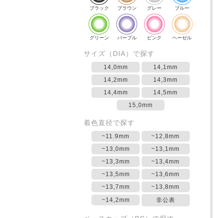
ブラック
ブラウン
グレー
ブルー
グリーン
パープル
ピンク
ヘーゼル
サイズ（DIA）で探す
14,0mm
14,1mm
14,2mm
14,3mm
14,4mm
14,5mm
15,0mm
着色直径で探す
~11.9mm
~12,8mm
~13,0mm
~13,1mm
~13,3mm
~13,4mm
~13,5mm
~13,6mm
~13,7mm
~13,8mm
~14,2mm
非公表