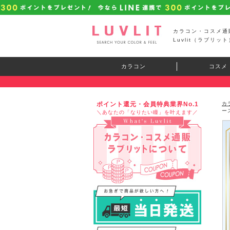
カラコン・コスメ通
Luvlit（ラブリット
カラコン
コスメ
ポイント還元・会員特典業界No.1
カ
ー
＼あなたの「なりたい瞳」を叶えます／