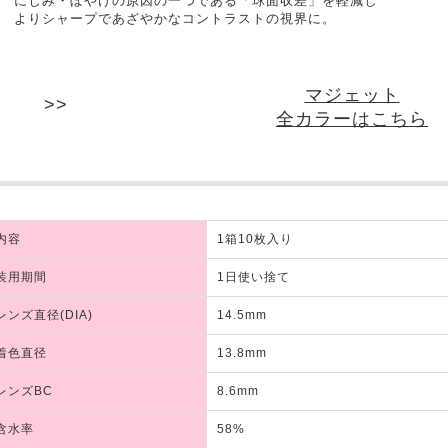
にじみ・ぼやけの原因の一つである「球面収差」を軽減し
よりシャープであざやかなコントラストの視界に。
マジェット
全カラーはこちら
内容
1箱10枚入り
装用期間
1日使い捨て
レンズ直径(DIA)
14.5mm
着色直径
13.8mm
レンズBC
8.6mm
含水率
58%