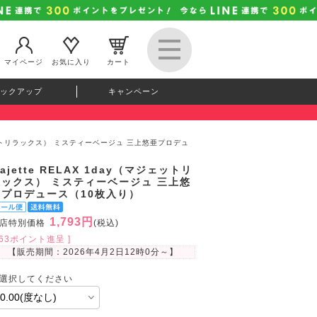
マイページ
お気に入り
カート
ックアップ
キャンペーン
マジェットリラックス） ミスティーベージュ 三上悠亜プロデュ
ajette RELAX 1day（マジェットリ
ラックス） ミスティーベージュ 三上悠
亜プロデュース（10枚入り）
1,793円
店特別価格
(税込)
163ポイント進呈 ]
【販売期間：
2026年4月2日12時0分
～】