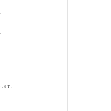
。
、
します。