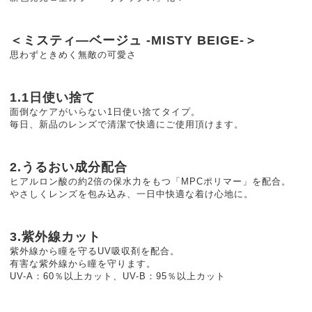
＜ミスティ―ベージュ -MISTY BEIGE-＞
思わずときめく無敵の可愛さ
1.1日使い捨て
面倒なケアがいらない1日使い捨てタイプ。
毎日、新品のレンズで清潔で快適にご使用頂けます。
2.うるおい成分配合
ヒアルロン酸の約2倍の保水力をもつ「MPCポリマー」を配合。
やさしくレンズを包み込み、一日中快適な着け心地に。
3.紫外線カット
紫外線から瞳を守るUV吸収剤を配合。
有害な紫外線から瞳を守ります。
UV-A：60％以上カット、UV-B：95％以上カット