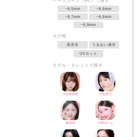
ベースカーブ（BC）で探す
~8,5mm
~8,6mm
~8,7mm
~8,8mm
~8,9mm
その他
高含水
うるおい成分
UVカット
モデル・タレントで探す