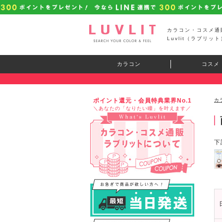
カラコン・コスメ通
Luvlit（ラブリット
カラコン
コスメ
ポイント還元・会員特典業界No.1
カ
＼あなたの「なりたい瞳」を叶えます／
下