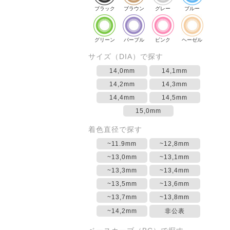
ブラック
ブラウン
グレー
ブルー
グリーン
パープル
ピンク
ヘーゼル
サイズ（DIA）で探す
14,0mm
14,1mm
14,2mm
14,3mm
14,4mm
14,5mm
15,0mm
着色直径で探す
~11.9mm
~12,8mm
~13,0mm
~13,1mm
~13,3mm
~13,4mm
~13,5mm
~13,6mm
~13,7mm
~13,8mm
~14,2mm
非公表