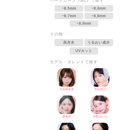
ベースカーブ（BC）で探す
~8,5mm
~8,6mm
~8,7mm
~8,8mm
~8,9mm
その他
高含水
うるおい成分
UVカット
モデル・タレントで探す