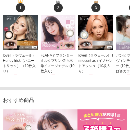
1
2
3
loveil（ラヴェール）
FLANMY フランミー
loveil（ラヴェール） I
バンビヴ
Honey trick（ハニー
ミルクプリン 佐々木
nnocent ash イノセン
ヴィンテ
トリック） （10枚入
希イメージモデル (10
トアッシュ（10枚入
ー (10
り）
枚入り)
り）
ばさカラ
1,760円
1,815円
1,760円
1,848
(税込)
(税込)
(税込)
おすすめ商品