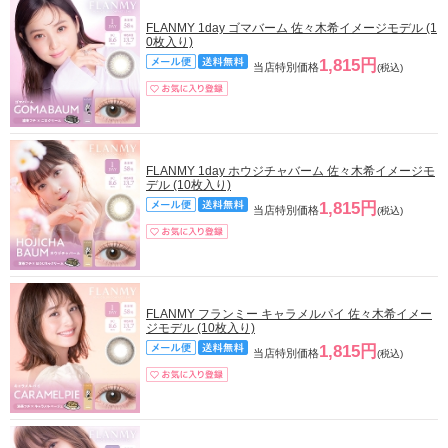
FLANMY 1day ゴマバーム 佐々木希イメージモデル (1
0枚入り)
1,815円
当店特別価格
(税込)
FLANMY 1day ホウジチャバーム 佐々木希イメージモ
デル (10枚入り)
1,815円
当店特別価格
(税込)
FLANMY フランミー キャラメルパイ 佐々木希イメー
ジモデル (10枚入り)
1,815円
当店特別価格
(税込)