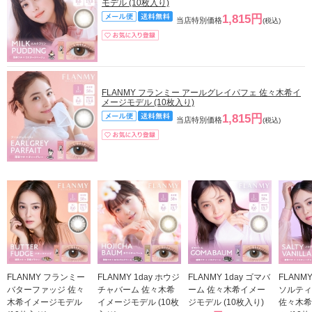
モデル (10枚入り)
1,815円
当店特別価格
(税込)
FLANMY フランミー アールグレイパフェ 佐々木希イ
メージモデル (10枚入り)
1,815円
当店特別価格
(税込)
FLANMY フランミー
FLANMY 1day ホウジ
FLANMY 1day ゴマバ
FLANM
バターファッジ 佐々
チャバーム 佐々木希
ーム 佐々木希イメー
ソルティ
木希イメージモデル
イメージモデル (10枚
ジモデル (10枚入り)
佐々木希