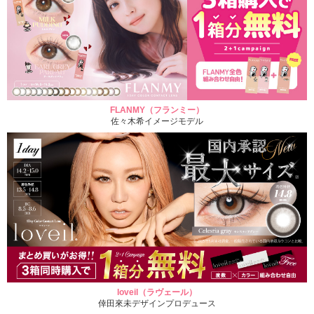
FLANMY（フランミー）
佐々木希イメージモデル
loveil（ラヴェール）
倖田來未デザインプロデュース