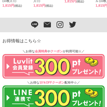
(10枚入り)
入り)
1,815円
ル (10
(税込)
1,815円
1,815円
1,815
(税込)
(税込)
お得情報はこちら☆
＼お得な
会員特典
や
クーポン
が利用可能☆／
＼お得な
10％OFFクーポン
配布中☆／