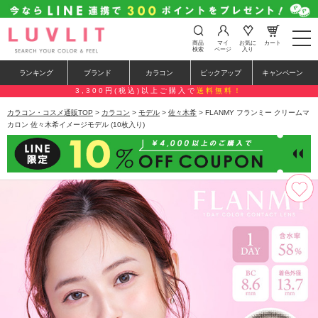
t
商品
マイ
お気に
カート
o
検索
ページ
入り
g
g
ランキング
ブランド
カラコン
ピックアップ
キャンペーン
l
e
3,300円(税込)以上ご購入で
送料無料！
n
a
カラコン・コスメ通販TOP
>
カラコン
>
モデル
>
佐々木希
> FLANMY フランミー クリームマ
v
カロン 佐々木希イメージモデル (10枚入り)
i
g
a
t
i
o
n