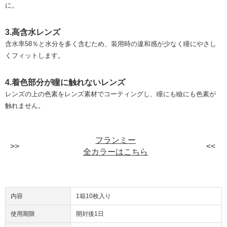
に。
3.高含水レンズ
含水率58％と水分を多く含むため、装用時の違和感が少なく瞳にやさし
くフィットします。
4.着色部分が瞳に触れないレンズ
レンズの上の色素をレンズ素材でコーティングし、瞳にも瞼にも色素が
触れません。
フランミー
全カラーはこちら
内容
1箱10枚入り
使用期限
開封後1日