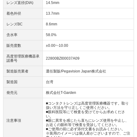
レンズ直径(DIA)
14.5mm
着色外径
13.7mm
レンズBC
8.6mm
含水率
58.0%
販売度数
±0.00~-10.00
高度管理医療機器承
22800BZI00037A09
認番号
製造販売業者
選任製販/Pegavision Japan株式会社
製造国
台湾
発売元
株式会社T-Garden
■コンタクトレンズは高度管理医療機器です。取り
扱い方法を守り正しくご使用ください。
■眼科医院等にて検査を受けてからお求めくださ
い。
注意事項
■眼に異常を感じたら直ちにレンズ使用を中止し、
お近くの眼科等で検査を受診してください。
■ご使用の前に必ず添付文書をお読みください。
※装用のイメージは個人差がございますので、ご注