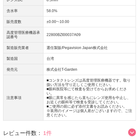
レンズBC
8.5mm
含水率
58.0%
販売度数
±0.00~-10.00
高度管理医療機器承
22800BZI00037A09
認番号
製造販売業者
選任製販/Pegavision Japan株式会社
製造国
台湾
発売元
株式会社T-Garden
■コンタクトレンズは高度管理医療機器です。取り
扱い方法を守り正しくご使用ください。
■眼科医院等にて検査を受けてからお求めくださ
い。
注意事項
■眼に異常を感じたら直ちにレンズ使用を中止し、
お近くの眼科等で検査を受診してください。
■ご使用の前に必ず添付文書をお読みください。
※装用のイメージは個人差がございますので、ご注
意ください。
レビュー件数：
1件