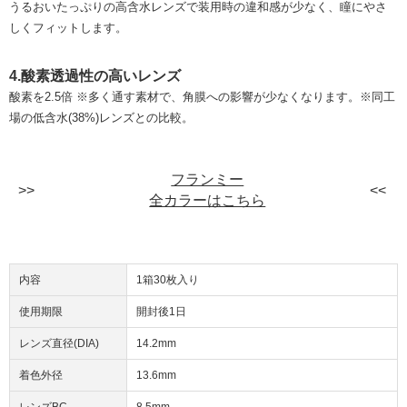
うるおいたっぷりの高含水レンズで装用時の違和感が少なく、瞳にやさ
しくフィットします。
4.酸素透過性の高いレンズ
酸素を2.5倍 ※多く通す素材で、角膜への影響が少なくなります。※同工
場の低含水(38%)レンズとの比較。
フランミー
全カラーはこちら
内容
1箱30枚入り
使用期限
開封後1日
レンズ直径(DIA)
14.2mm
着色外径
13.6mm