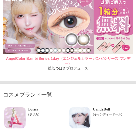
AngelColor Bambi Series 1day（エンジェルカラー バンビシリーズ ワンデ
ー）
益若つばさプロデュース
コスメブランド一覧