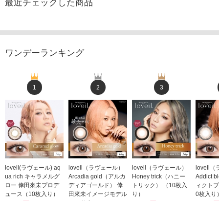
最近チェックした商品
ワンデーランキング
1
2
3
loveil(ラヴェール) aq
loveil（ラヴェール）
loveil（ラヴェール）
lovei
ua rich キャラメルグ
Arcadia gold（アルカ
Honey trick（ハニー
Addict
ロー 倖田來未プロデ
ディアゴールド） 倖
トリック） （10枚入
ィクトブ
ュース（10枚入り）
田來未イメージモデル
り）
0枚入り
1,760円
（10枚入り）
1,760円
1,760
(税込)
(税込)
1,760円
(税込)