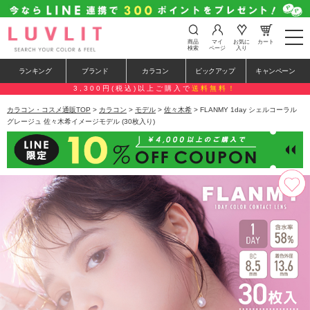
t
商品
マイ
お気に
カート
o
検索
ページ
入り
g
g
ランキング
ブランド
カラコン
ピックアップ
キャンペーン
l
e
3,300円(税込)以上ご購入で
送料無料！
n
a
カラコン・コスメ通販TOP
>
カラコン
>
モデル
>
佐々木希
> FLANMY 1day シェルコーラル
v
グレージュ 佐々木希イメージモデル (30枚入り)
i
g
a
t
i
o
n