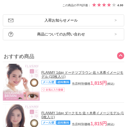
この商品の平均評価：
4.00
入荷お知らせメール
商品についてのお問い合わせ
おすすめ商品
FLANMY 1day ドーナツブラウン 佐々木希イメージモ
デル (10枚入り)
1,815円
当店特別価格
(税込)
FLANMY 1day ダークモカ 佐々木希イメージモデル (1
0枚入り)
1,815円
当店特別価格
(税込)