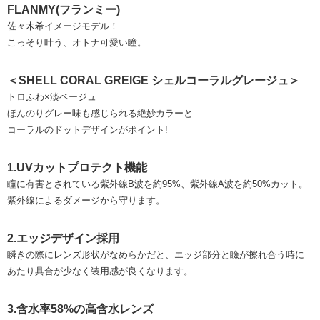
FLANMY(フランミー)
佐々木希イメージモデル！
こっそり叶う、オトナ可愛い瞳。
＜SHELL CORAL GREIGE シェルコーラルグレージュ＞
トロふわ×淡ベージュ
ほんのりグレー味も感じられる絶妙カラーと
コーラルのドットデザインがポイント!
1.UVカットプロテクト機能
瞳に有害とされている紫外線B波を約95%、紫外線A波を約50%カット。
紫外線によるダメージから守ります。
2.エッジデザイン採用
瞬きの際にレンズ形状がなめらかだと、エッジ部分と瞼が擦れ合う時に
あたり具合が少なく装用感が良くなります。
3.含水率58%の高含水レンズ