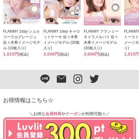
FLANMY 1day シェル
FLANMY 1day キャロ
FLANMY フランミー
FLANMY
コーラルグレージュ
ットケーキ 佐々木希
キャラメルパイ 佐々
トースト
佐々木希イメージモデ
イメージモデル (30枚
木希イメージモデル
メージモ
ル (10枚入り)
入り)
(30枚入り)
り)
1,815円
3,608円
3,608円
1,815
(税込)
(税込)
(税込)
お得情報はこちら☆
＼お得な
会員特典
や
クーポン
が利用可能☆／