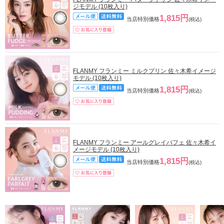
ジモデル (10枚入り)
1,815円
当店特別価格
(税込)
FLANMY フランミー ミルクプリン 佐々木希イメージ
モデル (10枚入り)
1,815円
当店特別価格
(税込)
FLANMY フランミー アールグレイパフェ 佐々木希イ
メージモデル (10枚入り)
1,815円
当店特別価格
(税込)