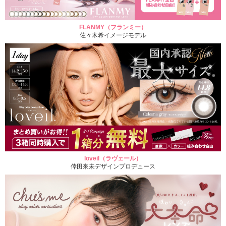
FLANMY（フランミー）
佐々木希イメージモデル
loveil（ラヴェール）
倖田來未デザインプロデュース