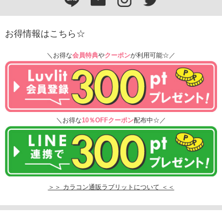
お得情報はこちら☆
＼お得な
会員特典
や
クーポン
が利用可能☆／
＼お得な
10％OFFクーポン
配布中☆／
＞＞ カラコン通販ラブリットについて ＜＜