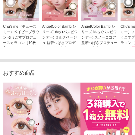
Chu's me（チューズ
AngelColor Bambiシ
AngelColor Bambiシ
Chu's
ミー）ベイビーブラウ
リーズ1day (バンビワ
リーズ1day (バンビワ
ミー）ノ
ン ゆうこすプロデュ
ンデー) ミルクベージ
ンデー) スノーココア
うこすプ
ースカラコン（10枚
ュ 益若つばさプロデ
益若つばさプロデュー
ラコン（
入り）
ュース（10枚入り）
ス（10枚入り）
1,705
1,705円
1,848円
1,848円
(税込)
(税込)
(税込)
おすすめ商品