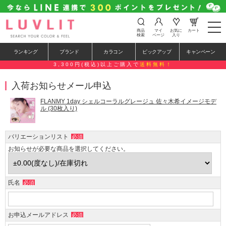
t
商品
マイ
お気に
カート
o
検索
ページ
入り
g
g
ランキング
ブランド
カラコン
ピックアップ
キャンペーン
l
e
3,300円(税込)以上ご購入で
送料無料！
n
a
入荷お知らせメール申込
v
i
g
FLANMY 1day シェルコーラルグレージュ 佐々木希イメージモデ
a
ル (30枚入り)
t
i
o
バリエーションリスト
必須
n
お知らせが必要な商品を選択してください。
氏名
必須
お申込メールアドレス
必須