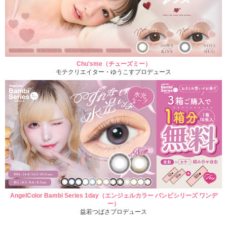
Chu'sme（チューズミー）
モテクリエイター・ゆうこすプロデュース
AngelColor Bambi Series 1day（エンジェルカラー バンビシリーズ ワンデ
ー）
益若つばさプロデュース