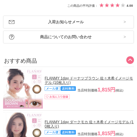
この商品の平均評価：
4.00
入荷お知らせメール
商品についてのお問い合わせ
おすすめ商品
FLANMY 1day ドーナツブラウン 佐々木希イメージモ
デル (10枚入り)
1,815円
当店特別価格
(税込)
FLANMY 1day ダークモカ 佐々木希イメージモデル (1
0枚入り)
1,815円
当店特別価格
(税込)