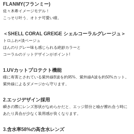
FLANMY(フランミー)
佐々木希イメージモデル！
こっそり叶う、オトナ可愛い瞳。
＜SHELL CORAL GREIGE シェルコーラルグレージュ＞
トロふわ×淡ベージュ
ほんのりグレー味も感じられる絶妙カラーと
コーラルのドットデザインがポイント!
1.UVカットプロテクト機能
瞳に有害とされている紫外線B波を約95%、紫外線A波を約50%カット。
紫外線によるダメージから守ります。
2.エッジデザイン採用
瞬きの際にレンズ形状がなめらかだと、エッジ部分と瞼が擦れ合う時に
あたり具合が少なく装用感が良くなります。
3.含水率58%の高含水レンズ