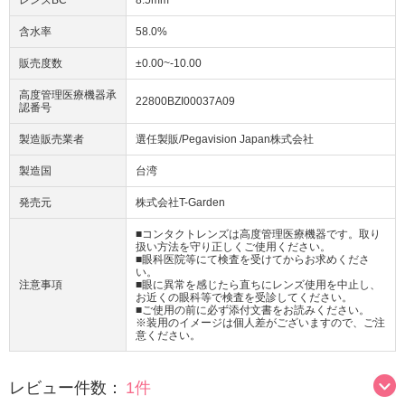
レンズBC
8.5mm
含水率
58.0%
販売度数
±0.00~-10.00
高度管理医療機器承
22800BZI00037A09
認番号
製造販売業者
選任製販/Pegavision Japan株式会社
製造国
台湾
発売元
株式会社T-Garden
■コンタクトレンズは高度管理医療機器です。取り
扱い方法を守り正しくご使用ください。
■眼科医院等にて検査を受けてからお求めくださ
い。
注意事項
■眼に異常を感じたら直ちにレンズ使用を中止し、
お近くの眼科等で検査を受診してください。
■ご使用の前に必ず添付文書をお読みください。
※装用のイメージは個人差がございますので、ご注
意ください。
レビュー件数：
1件