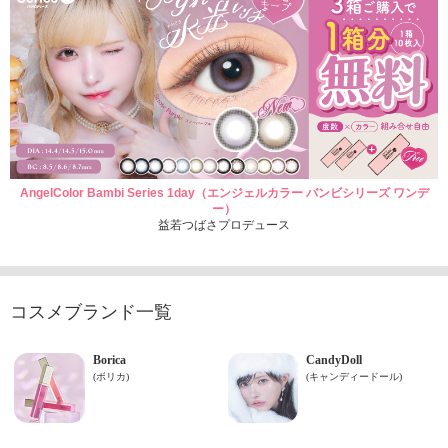
AngelColor Bambi Series 1day（エンジェルカラー バンビシリーズ ワンデ
ー）
益若つばさプロデュース
コスメブランド一覧