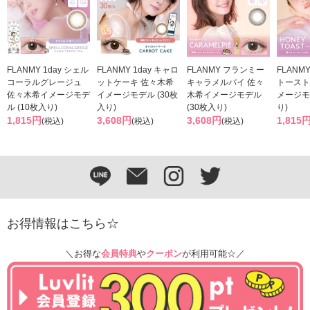
FLANMY 1day シェル
FLANMY 1day キャロ
FLANMY フランミー
FLANMY
コーラルグレージュ
ットケーキ 佐々木希
キャラメルパイ 佐々
トースト
佐々木希イメージモデ
イメージモデル (30枚
木希イメージモデル
メージモ
ル (10枚入り)
入り)
(30枚入り)
り)
1,815円
3,608円
3,608円
1,815
(税込)
(税込)
(税込)
お得情報はこちら☆
＼お得な
会員特典
や
クーポン
が利用可能☆／