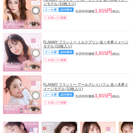
ジモデル (10枚入り)
1,815円
当店特別価格
(税込)
FLANMY フランミー ミルクプリン 佐々木希イメージ
モデル (10枚入り)
1,815円
当店特別価格
(税込)
FLANMY フランミー アールグレイパフェ 佐々木希イ
メージモデル (10枚入り)
1,815円
当店特別価格
(税込)