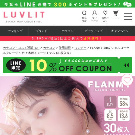
t
商品
マイ
お気に
カート
o
検索
ページ
入り
g
g
ランキング
ブランド
カラコン
ピックアップ
キャンペーン
l
e
3,300円(税込)以上ご購入で
送料無料！
n
a
カラコン・コスメ通販TOP
>
カラコン
>
使用期限
>
ワンデー
> FLANMY 1day シェルコーラ
v
ルグレージュ 佐々木希イメージモデル (30枚入り)
i
g
a
t
i
o
n