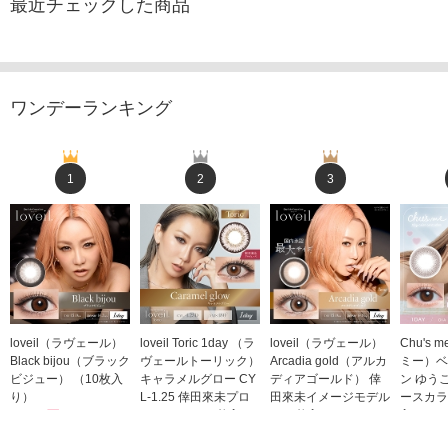
最近チェックした商品
ワンデーランキング
1
2
3
loveil（ラヴェール）
loveil Toric 1day （ラ
loveil（ラヴェール）
Chu's
Black bijou（ブラック
ヴェールトーリック）
Arcadia gold（アルカ
ミー）ベ
ビジュー） （10枚入
キャラメルグロー CY
ディアゴールド） 倖
ン ゆう
り）
L-1.25 倖田來未プロ
田來未イメージモデル
ースカラ
1,760円
デュース （10枚入
（10枚入り）
入り）
(税込)
り）
1,760円
1,705
(税込)