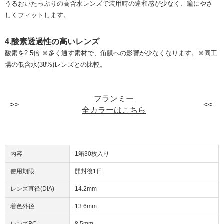
うるおいたっぷりの高含水レンズで装用時の違和感が少なく、瞳にやさ
しくフィットします。
4.酸素透過性の高いレンズ
酸素を2.5倍 ※多く通す素材で、角膜への影響が少なくなります。※同工
場の低含水(38%)レンズとの比較。
フランミー
全カラーはこちら
内容
1箱30枚入り
使用期限
開封後1日
レンズ直径(DIA)
14.2mm
着色外径
13.6mm