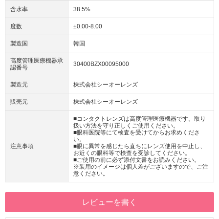
含水率
38.5%
度数
±0.00-8.00
製造国
韓国
高度管理医療機器承
30400BZX00095000
認番号
製造元
株式会社シーオーレンズ
販売元
株式会社シーオーレンズ
■コンタクトレンズは高度管理医療機器です。取り
扱い方法を守り正しくご使用ください。
■眼科医院等にて検査を受けてからお求めくださ
い。
注意事項
■眼に異常を感じたら直ちにレンズ使用を中止し、
お近くの眼科等で検査を受診してください。
■ご使用の前に必ず添付文書をお読みください。
※装用のイメージは個人差がございますので、ご注
意ください。
レビューを書く