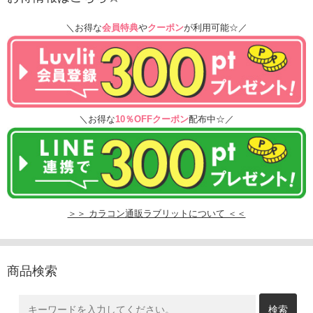
＼お得な
会員特典
や
クーポン
が利用可能☆／
＼お得な
10％OFFクーポン
配布中☆／
＞＞ カラコン通販ラブリットについて ＜＜
商品検索