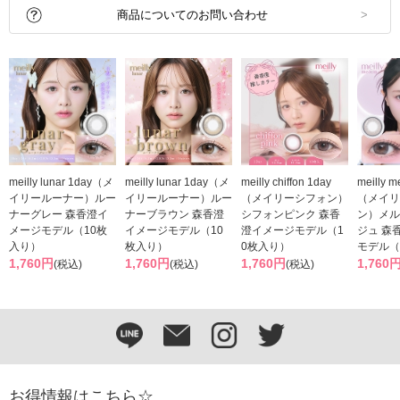
商品についてのお問い合わせ
meilly lunar 1day（メ
meilly lunar 1day（メ
meilly chiffon 1day
meilly m
イリールーナー）ルー
イリールーナー）ルー
（メイリーシフォン）
（メイリ
ナーグレー 森香澄イ
ナーブラウン 森香澄
シフォンピンク 森香
ン）メル
メージモデル（10枚
イメージモデル（10
澄イメージモデル（1
ジュ 森
入り）
枚入り）
0枚入り）
モデル（
1,760円
1,760円
1,760円
1,760
(税込)
(税込)
(税込)
お得情報はこちら☆