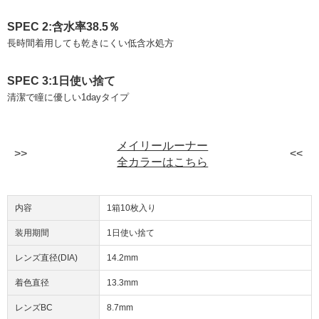
SPEC 2:含水率38.5％
長時間着用しても乾きにくい低含水処方
SPEC 3:1日使い捨て
清潔で瞳に優しい1dayタイプ
メイリールーナー
全カラーはこちら
内容
1箱10枚入り
装用期間
1日使い捨て
レンズ直径(DIA)
14.2mm
着色直径
13.3mm
レンズBC
8.7mm