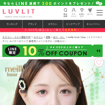
t
商品
マイ
お気に
カート
o
検索
ページ
入り
g
g
ランキング
ブランド
カラコン
ピックアップ
キャンペーン
l
e
3,300円(税込)以上ご購入で
送料無料！
n
a
カラコン・コスメ通販TOP
>
カラコン
>
度数
>
あり・なし
> meilly lunar 1day（メイリールー
v
ナー）ルーナーオリーブ 森香澄イメージモデル（10枚入り）
i
g
a
t
i
o
n