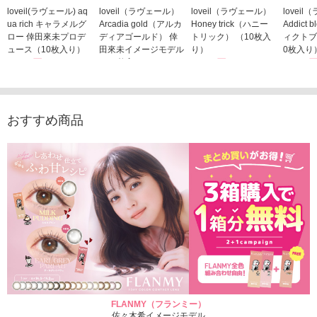
loveil(ラヴェール) aq
loveil（ラヴェール）
loveil（ラヴェール）
lovei
ua rich キャラメルグ
Arcadia gold（アルカ
Honey trick（ハニー
Addict
ロー 倖田來未プロデ
ディアゴールド） 倖
トリック） （10枚入
ィクトブ
ュース（10枚入り）
田來未イメージモデル
り）
0枚入り
1,760円
（10枚入り）
1,760円
1,760
(税込)
(税込)
1,760円
(税込)
おすすめ商品
FLANMY（フランミー）
佐々木希イメージモデル