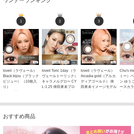
ワンデーランキング
1
2
3
loveil（ラヴェール）
loveil Toric 1day （ラ
loveil（ラヴェール）
Chu's
Black bijou（ブラック
ヴェールトーリック）
Arcadia gold（アルカ
ミー）ベ
ビジュー） （10枚入
キャラメルグロー CY
ディアゴールド） 倖
ン ゆう
り）
L-1.25 倖田來未プロ
田來未イメージモデル
ースカラ
1,760円
デュース （10枚入
（10枚入り）
入り）
(税込)
り）
1,760円
1,705
(税込)
1,760円
(税込)
おすすめ商品