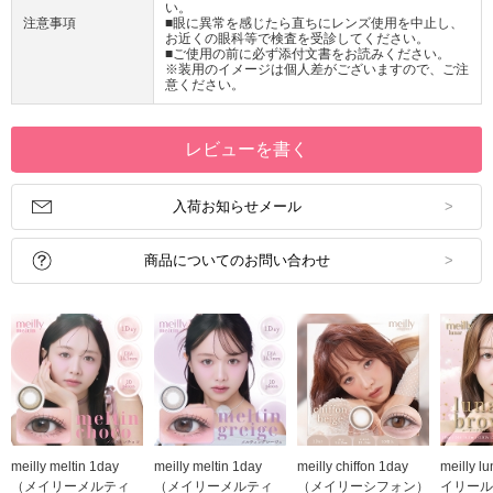
い。
注意事項
■眼に異常を感じたら直ちにレンズ使用を中止し、
お近くの眼科等で検査を受診してください。
■ご使用の前に必ず添付文書をお読みください。
※装用のイメージは個人差がございますので、ご注
意ください。
レビューを書く
入荷お知らせメール
商品についてのお問い合わせ
meilly meltin 1day
meilly meltin 1day
meilly chiffon 1day
meilly 
（メイリーメルティ
（メイリーメルティ
（メイリーシフォン）
イリール