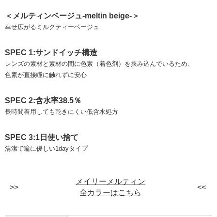
＜メルティンベージュ-meltin beige-＞
幸せ広がるミルクティーベージュ
SPEC 1:サンドイッチ構造
レンズの素材と素材の間に色素（着色剤）を挟み込んでいるため、
色素が直接瞳に触れずに安心
SPEC 2:含水率38.5％
長時間着用しても乾きにくい低含水処方
SPEC 3:1日使い捨て
清潔で瞳に優しい1dayタイプ
メイリーメルティン
全カラーはこちら