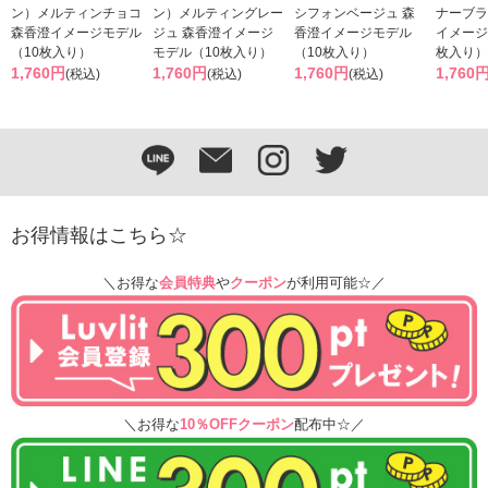
ン）メルティンチョコ
ン）メルティングレー
シフォンベージュ 森
ナーブラ
森香澄イメージモデル
ジュ 森香澄イメージ
香澄イメージモデル
イメージ
（10枚入り）
モデル（10枚入り）
（10枚入り）
枚入り）
1,760円
1,760円
1,760円
1,760
(税込)
(税込)
(税込)
お得情報はこちら☆
＼お得な
会員特典
や
クーポン
が利用可能☆／
＼お得な
10％OFFクーポン
配布中☆／