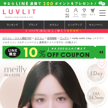
t
商品
マイ
お気に
カート
o
検索
ページ
入り
g
g
ランキング
ブランド
カラコン
ピックアップ
キャンペーン
l
e
3,300円(税込)以上ご購入で
送料無料！
n
a
カラコン・コスメ通販TOP
>
カラコン
>
使用期限
>
ワンデー
> meilly meltin 1day（メイリー
v
メルティン）メルティンベージュ 森香澄イメージモデル（10枚入り）
i
g
a
t
i
o
n