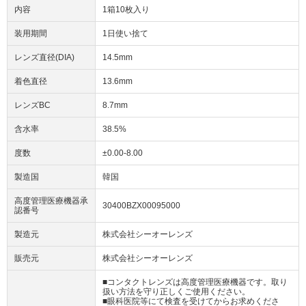
内容
1箱10枚入り
装用期間
1日使い捨て
レンズ直径(DIA)
14.5mm
着色直径
13.6mm
レンズBC
8.7mm
含水率
38.5%
度数
±0.00-8.00
製造国
韓国
高度管理医療機器承
30400BZX00095000
認番号
製造元
株式会社シーオーレンズ
販売元
株式会社シーオーレンズ
■コンタクトレンズは高度管理医療機器です。取り
扱い方法を守り正しくご使用ください。
■眼科医院等にて検査を受けてからお求めくださ