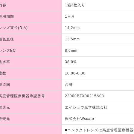
内容
1箱2枚入り
装用期間
1ヶ月
レンズ直径(DIA)
14.2mm
着色直径
13.5mm
レンズBC
8.6mm
含水率
38.0%
度数
±0.00-6.00
製造国
台湾
高度管理医療機器承認番号
22900BZX00215A03
製造元
エイショウ光学株式会社
販売元
株式会社Wscale
■コンタクトレンズは高度管理医療機