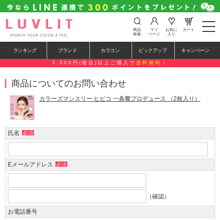
t
商品
マイ
お気に
カート
o
検索
ページ
入り
g
g
ランキング
ブランド
カラコン
ピックアップ
キャンペーン
l
e
3,300円(税込)以上ご購入で
送料無料！
n
a
商品についてのお問い合わせ
v
i
g
カラーズマンスリー ヒビコ 一条響プロデュース （2枚入り）
a
t
i
o
氏名
必須
n
Eメールアドレス
必須
（確認）
お電話番号