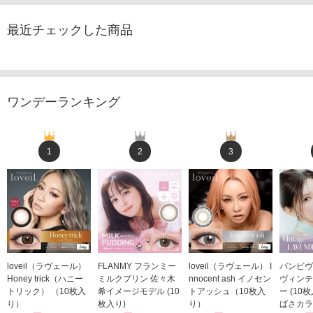
最近チェックした商品
ワンデーランキング
1
2
3
loveil（ラヴェール）
FLANMY フランミー
loveil（ラヴェール） I
バンビヴ
Honey trick（ハニー
ミルクプリン 佐々木
nnocent ash イノセン
ヴィンテ
トリック） （10枚入
希イメージモデル (10
トアッシュ（10枚入
ー (10
り）
枚入り)
り）
ばさカラ