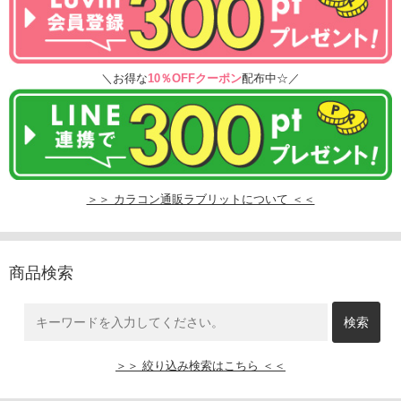
＼お得な
10％OFFクーポン
配布中☆／
＞＞ カラコン通販ラブリットについて ＜＜
商品検索
＞＞ 絞り込み検索はこちら ＜＜