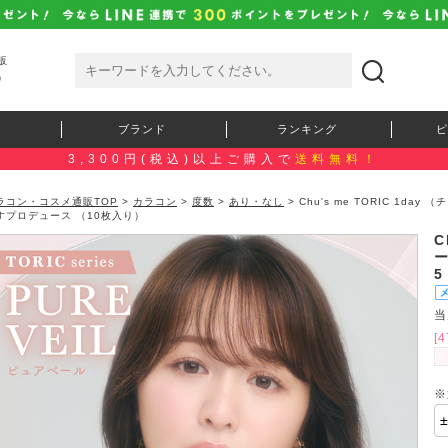
販
）
ブランド
ランキング
ピ
3,300円(税込)以上ご購入で
送料無料！
ラコン・コスメ通販TOP
>
カラコン
>
度数
>
あり・なし
> Chu's me TORIC 1da
すプロデュース （10枚入り）
C
ー
当
[