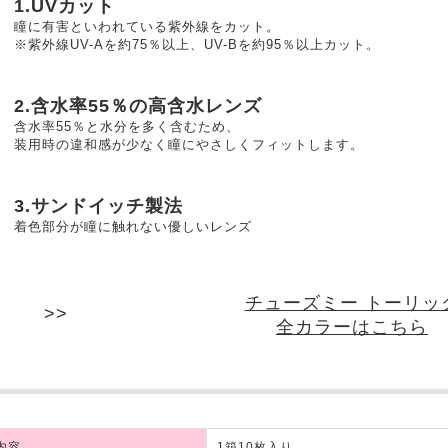
1.UVカット
瞳に有害といわれている紫外線をカット。
※紫外線UV-Aを約75％以上、UV-Bを約95％以上カット。
2.含水率55％の高含水レンズ
含水率55％と水分を多く含むため、
装用時の違和感が少なく瞳にやさしくフィットします。
3.サンドイッチ製法
着色部分が瞳に触れない優しいレンズ
チューズミー トーリッ
全カラーはこちら
内容
1箱10枚入り