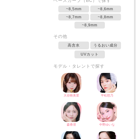
ベースカーブ（BC）で探す
~8,5mm
~8,6mm
~8,7mm
~8,8mm
~8,9mm
その他
高含水
うるおい成分
UVカット
モデル・タレントで探す