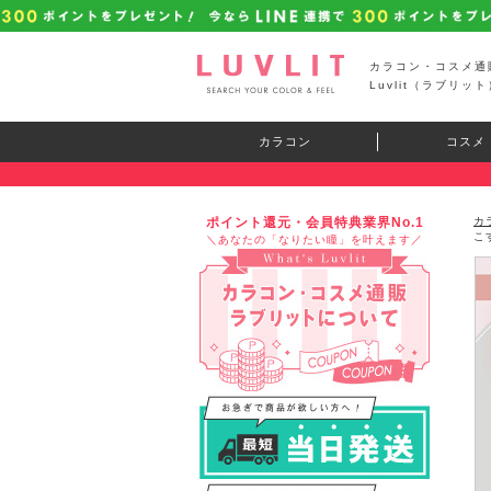
カラコン・コスメ通
Luvlit（ラブリット
カラコン
コスメ
ポイント還元・会員特典業界No.1
カ
こ
＼あなたの「なりたい瞳」を叶えます／