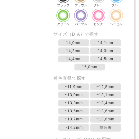
ブラック
ブラウン
グレー
ブルー
グリーン
パープル
ピンク
ヘーゼル
サイズ（DIA）で探す
14,0mm
14,1mm
14,2mm
14,3mm
14,4mm
14,5mm
15,0mm
着色直径で探す
~11.9mm
~12,8mm
~13,0mm
~13,1mm
~13,3mm
~13,4mm
~13,5mm
~13,6mm
~13,7mm
~13,8mm
~14,2mm
非公表