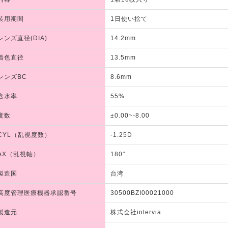
装用期間
1日使い捨て
レンズ直径(DIA)
14.2mm
着色直径
13.5mm
レンズBC
8.6mm
含水率
55%
度数
±0.00~-8.00
CYL（乱視度数）
-1.25D
AX（乱視軸）
180°
製造国
台湾
高度管理医療機器承認番号
30500BZI00021000
製造元
株式会社intervia