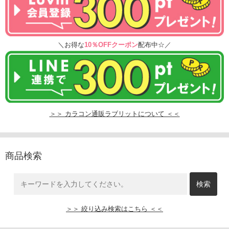
＼お得な
10％OFFクーポン
配布中☆／
＞＞ カラコン通販ラブリットについて ＜＜
商品検索
＞＞ 絞り込み検索はこちら ＜＜