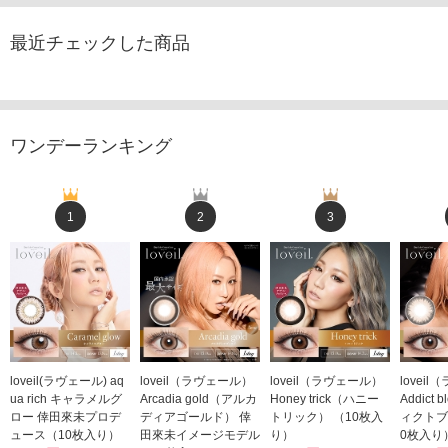
最近チェックした商品
ワンデーランキング
1
2
3
loveil(ラヴェール) aq
loveil（ラヴェール）
loveil（ラヴェール）
lovei
ua rich キャラメルグ
Arcadia gold（アルカ
Honey trick（ハニー
Addict
ロー 倖田來未プロデ
ディアゴールド） 倖
トリック） （10枚入
ィクトブ
ュース（10枚入り）
田來未イメージモデル
り）
0枚入り