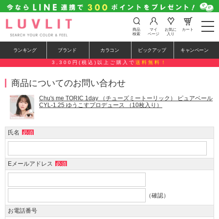
t
商品
マイ
お気に
カート
o
検索
ページ
入り
g
g
ランキング
ブランド
カラコン
ピックアップ
キャンペーン
l
e
3,300円(税込)以上ご購入で
送料無料！
n
a
商品についてのお問い合わせ
v
i
g
Chu's me TORIC 1day （チューズミートーリック） ピュアベール
a
CYL-1.25 ゆうこすプロデュース （10枚入り）
t
i
o
氏名
必須
n
Eメールアドレス
必須
（確認）
お電話番号