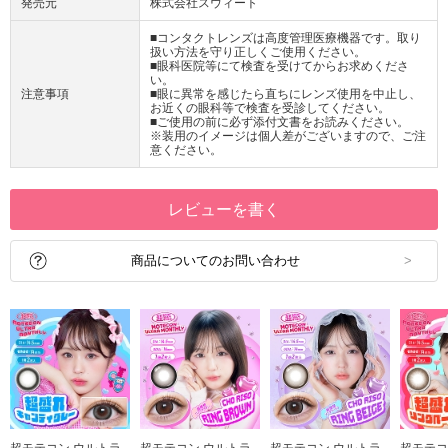
発売元
株式会社スウィート
■コンタクトレンズは高度管理医療機器です。取り
扱い方法を守り正しくご使用ください。
■眼科医院等にて検査を受けてからお求めくださ
い。
注意事項
■眼に異常を感じたら直ちにレンズ使用を中止し、
お近くの眼科等で検査を受診してください。
■ご使用の前に必ず添付文書をお読みください。
※装用のイメージは個人差がございますので、ご注
意ください。
レビューを書く
商品についてのお問い合わせ
超モテコン ウルトラ
超モテコン ウルトラ
超モテコン ウルトラ
超モテコ