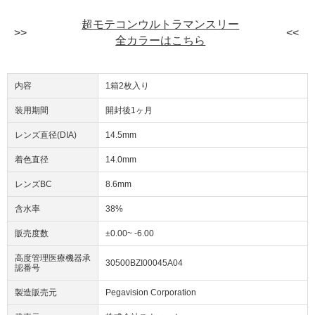
超モテコンウルトラマンスリー
全カラーはこちら
内容
1箱2枚入り
装用期間
開封後1ヶ月
レンズ直径(DIA)
14.5mm
着色直径
14.0mm
レンズBC
8.6mm
含水率
38%
販売度数
±0.00~ -6.00
高度管理医療機器承
30500BZI00045A04
認番号
製造販売元
Pegavision Corporation