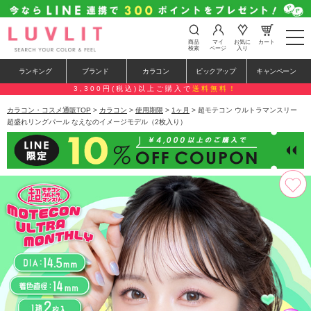
t
商品
マイ
お気に
カート
o
検索
ページ
入り
g
g
ランキング
ブランド
カラコン
ピックアップ
キャンペーン
l
e
3,300円(税込)以上ご購入で
送料無料！
n
a
カラコン・コスメ通販TOP
>
カラコン
>
使用期限
>
1ヶ月
> 超モテコン ウルトラマンスリー
v
超盛れリングパール なえなのイメージモデル（2枚入り）
i
g
a
t
i
o
n