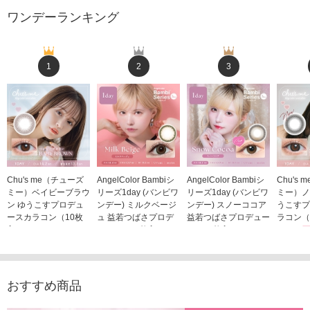
ワンデーランキング
1
2
3
Chu's me（チューズ
AngelColor Bambiシ
AngelColor Bambiシ
Chu's
ミー）ベイビーブラウ
リーズ1day (バンビワ
リーズ1day (バンビワ
ミー）ノ
ン ゆうこすプロデュ
ンデー) ミルクベージ
ンデー) スノーココア
うこすプ
ースカラコン（10枚
ュ 益若つばさプロデ
益若つばさプロデュー
ラコン（
入り）
ュース（10枚入り）
ス（10枚入り）
1,705
1,705円
1,848円
1,848円
(税込)
(税込)
(税込)
おすすめ商品