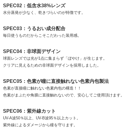
SPEC02：低含水38%レンズ
水分蒸発が少なく、乾きづらいのが特徴です。
SPEC03：うるおい成分配合
毎日使うものだからこそこだわった装用感。
SPEC04：非球面デザイン
球面レンズでは光が1点に集まらず「ぼやけ」が生じます。
クリアに見えるための非球面デザインを採用しました。
SPEC05：色素が瞳に直接触れない色素内包製法
色素が直接瞳に触れない色素内包の構造！！
色素がまぶたや角膜に直接触れないので、安心してご使用頂けます。
SPEC06：紫外線カット
UV-A波50％以上、UV-B波95％以上カット。
紫外線によるダメージから瞳を守ります。