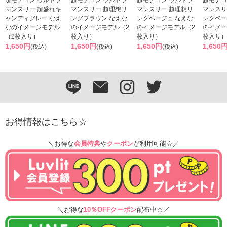
マンスリー 超盛れキ
マンスリー 超理想リ
マンスリー 超理想リ
マンスリ
ャンディグレー なえ
ングブラウン なえな
ングベージュ なえな
ングベー
なのイメージモデル
のイメージモデル（2
のイメージモデル（2
のイメー
（2枚入り）
枚入り）
枚入り）
枚入り）
1,650円
1,650円
1,650円
1,650
(税込)
(税込)
(税込)
お得情報はこちら☆
＼お得な
会員特典
や
クーポン
が利用可能☆／
＼お得な
10％OFFクーポン
配布中☆／