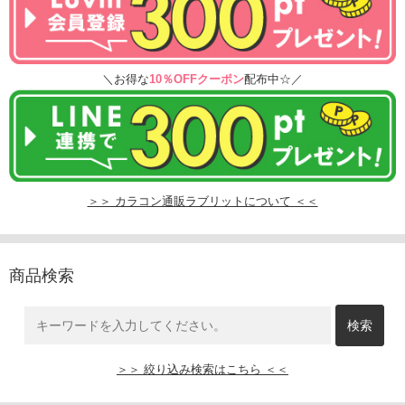
＼お得な
10％OFFクーポン
配布中☆／
＞＞ カラコン通販ラブリットについて ＜＜
商品検索
＞＞ 絞り込み検索はこちら ＜＜