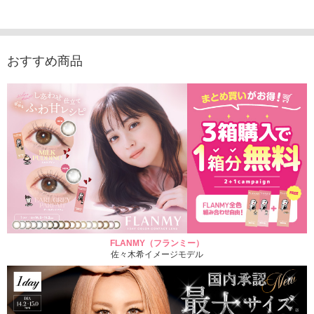
優子イメージモデルカ
1,760円
ュース（10枚入り）
ジモデル
(税込)
ラコン（20枚入り）
1,848円
1,683
(税込)
2,598円
(税込)
おすすめ商品
FLANMY（フランミー）
佐々木希イメージモデル