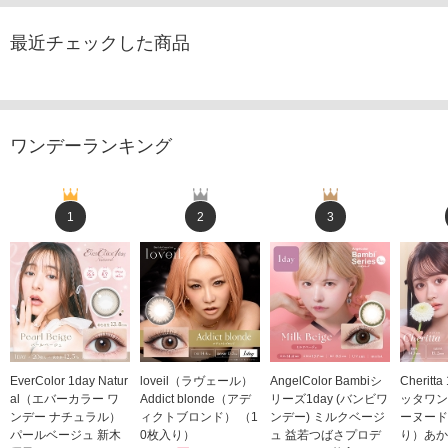
最近チェックした商品
ワンデーランキング
1
2
3
EverColor 1day Natur
loveil（ラヴェール）
AngelColor Bambiシ
Cheritt
al（エバーカラー ワ
Addict blonde（アデ
リーズ1day (バンビワ
ッタワン
ンデー ナチュラル）
ィクトブロンド） （1
ンデー) ミルクベージ
ーヌード
パールベージュ 新木
0枚入り）
ュ 益若つばさプロデ
り）あか