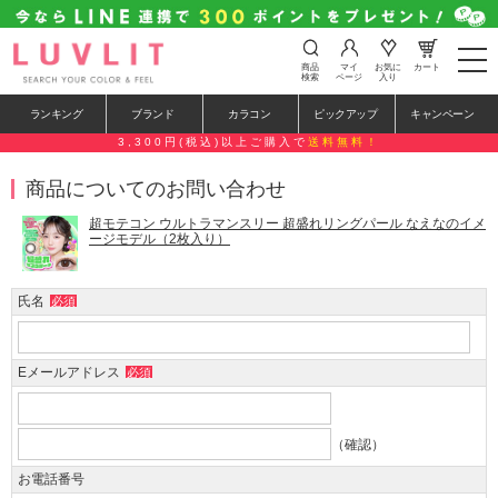
t
商品
マイ
お気に
カート
o
検索
ページ
入り
g
g
ランキング
ブランド
カラコン
ピックアップ
キャンペーン
l
e
3,300円(税込)以上ご購入で
送料無料！
n
a
商品についてのお問い合わせ
v
i
g
超モテコン ウルトラマンスリー 超盛れリングパール なえなのイメ
a
ージモデル（2枚入り）
t
i
o
氏名
必須
n
Eメールアドレス
必須
（確認）
お電話番号