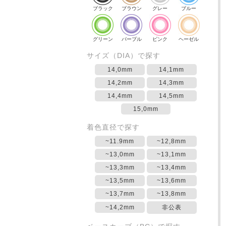
ブラック
ブラウン
グレー
ブルー
グリーン
パープル
ピンク
ヘーゼル
サイズ（DIA）で探す
14,0mm
14,1mm
14,2mm
14,3mm
14,4mm
14,5mm
15,0mm
着色直径で探す
~11.9mm
~12,8mm
~13,0mm
~13,1mm
~13,3mm
~13,4mm
~13,5mm
~13,6mm
~13,7mm
~13,8mm
~14,2mm
非公表