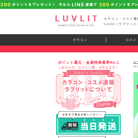
カラコン・コスメ通
Luvlit（ラブリット
カラコン
コスメ
ポイント還元・会員特典業界No.1
カ
り
＼あなたの「なりたい瞳」を叶えます／