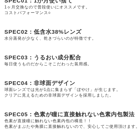
SPEC01：1か月使い捨て
1ヶ月交換なので普段使いにオススメです。
コストパフォーマンス○
SPEC02：低含水38%レンズ
水分蒸発が少なく、乾きづらいのが特徴です。
SPEC03：うるおい成分配合
毎日使うものだからこそこだわった装用感。
SPEC04：非球面デザイン
球面レンズでは光が1点に集まらず「ぼやけ」が生じます。
クリアに見えるための非球面デザインを採用しました。
SPEC05：色素が瞳に直接触れない色素内包製法
色素が直接瞳に触れない色素内包の構造！！
色素がまぶたや角膜に直接触れないので、安心してご使用頂けます。