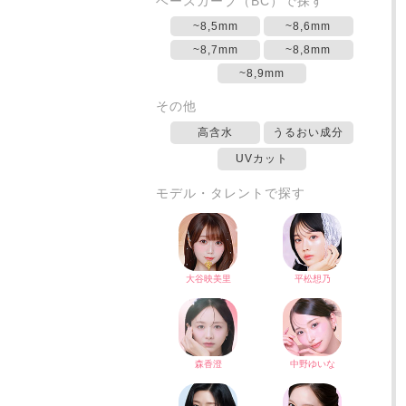
ベースカーブ（BC）で探す
~8,5mm
~8,6mm
~8,7mm
~8,8mm
~8,9mm
その他
高含水
うるおい成分
UVカット
モデル・タレントで探す