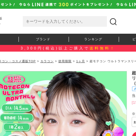
販
）
ブランド
ランキング
ピ
3,300円(税込)以上ご購入で
送料無料！
ラコン・コスメ通販TOP
>
カラコン
>
使用期限
>
1ヶ月
> 超モテコン ウルトラマンスリ
）
当
[