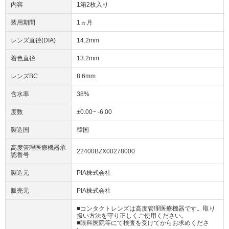
内容
1箱2枚入り
装用期間
1ヵ月
レンズ直径(DIA)
14.2mm
着色直径
13.2mm
レンズBC
8.6mm
含水率
38%
度数
±0.00~ -6.00
製造国
韓国
高度管理医療機器承
22400BZX00278000
認番号
製造元
PIA株式会社
販売元
PIA株式会社
■コンタクトレンズは高度管理医療機器です。取り
扱い方法を守り正しくご使用ください。
■眼科医院等にて検査を受けてからお求めくださ