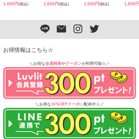
1,650円
1,650円
1,650円
1,650
(税込)
(税込)
(税込)
お得情報はこちら☆
＼お得な
会員特典
や
クーポン
が利用可能☆／
＼お得な
10％OFFクーポン
配布中☆／