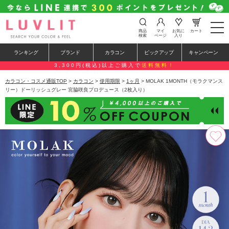
t
商品
マイ
お気に
カート
o
検索
ページ
入り
g
g
ランキング
ブランド
カラコン
ピックアップ
キャンペーン
l
e
3,300円(税込)以上ご購入で
送料無料！
n
a
カラコン・コスメ通販TOP
>
カラコン
>
使用期限
>
1ヶ月
> MOLAK 1MONTH（モラクマンス
v
リー）ドーリッシュグレー 宮脇咲良プロデュース（2枚入り）
i
g
a
t
i
o
n