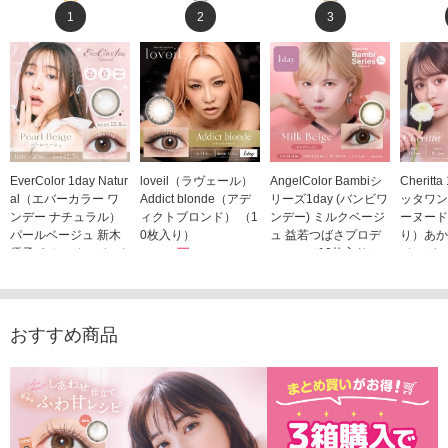
1
2
3
EverColor 1day Natur
loveil（ラヴェール）
AngelColor Bambiシ
Cheritt
al（エバーカラー ワ
Addict blonde（アデ
リーズ1day (バンビワ
ッタワン
ンデー ナチュラル）
ィクトブロンド） （1
ンデー) ミルクベージ
ーヌード
パールベージュ 新木
0枚入り）
ュ 益若つばさプロデ
り）あか
優子イメージモデルカ
1,760円
ュース（10枚入り）
ジモデル
(税込)
ラコン（20枚入り）
1,848円
1,683
(税込)
2,598円
(税込)
おすすめ商品