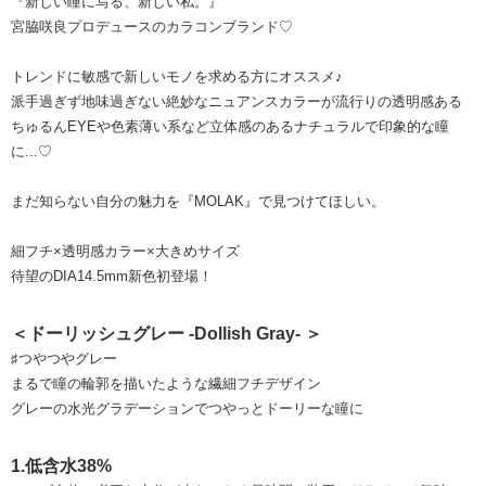
『新しい瞳に写る、新しい私。』
宮脇咲良プロデュースのカラコンブランド♡
トレンドに敏感で新しいモノを求める方にオススメ♪
派手過ぎず地味過ぎない絶妙なニュアンスカラーが流行りの透明感ある
ちゅるんEYEや色素薄い系など立体感のあるナチュラルで印象的な瞳
に...♡
まだ知らない自分の魅力を『MOLAK』で見つけてほしい。
細フチ×透明感カラー×大きめサイズ
待望のDIA14.5mm新色初登場！
＜ドーリッシュグレー -Dollish Gray- ＞
♯つやつやグレー
まるで瞳の輪郭を描いたような繊細フチデザイン
グレーの水光グラデーションでつやっとドーリーな瞳に
1.低含水38%