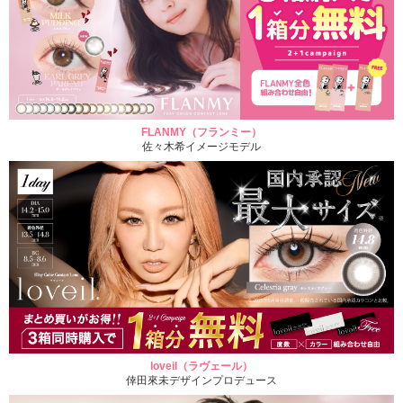
FLANMY（フランミー）
佐々木希イメージモデル
loveil（ラヴェール）
倖田來未デザインプロデュース