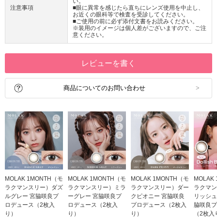
い。
注意事項
■眼に異常を感じたら直ちにレンズ使用を中止し、
お近くの眼科等で検査を受診してください。
■ご使用の前に必ず添付文書をお読みください。
※装用のイメージは個人差がございますので、ご注
意ください。
レビューを書く
商品についてのお問い合わせ
MOLAK 1MONTH（モ
MOLAK 1MONTH（モ
MOLAK 1MONTH（モ
MOLAK
ラクマンスリー）ダズ
ラクマンスリー）ミラ
ラクマンスリー）ダー
ラクマン
ルグレー 宮脇咲良プ
ーグレー 宮脇咲良プ
クピオニー 宮脇咲良
リッシュ
ロデュース（2枚入
ロデュース（2枚入
プロデュース（2枚入
脇咲良プ
り）
り）
り）
（2枚入