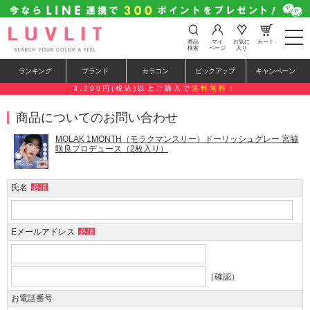
t
商品
マイ
お気に
カート
o
検索
ページ
入り
g
g
ランキング
ブランド
カラコン
ピックアップ
キャンペーン
l
e
3,300円(税込)以上ご購入で
送料無料！
n
a
商品についてのお問い合わせ
v
i
g
MOLAK 1MONTH（モラクマンスリー）ドーリッシュグレー 宮脇
a
咲良プロデュース（2枚入り）
t
i
o
氏名
必須
n
Eメールアドレス
必須
（確認）
お電話番号