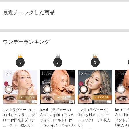
最近チェックした商品
ワンデーランキング
1
2
3
loveil(ラヴェール) aq
loveil（ラヴェール）
loveil（ラヴェール）
lovei
ua rich キャラメルグ
Arcadia gold（アルカ
Honey trick（ハニー
Addict
ロー 倖田來未プロデ
ディアゴールド） 倖
トリック） （10枚入
ィクトブ
ュース（10枚入り）
田來未イメージモデル
り）
0枚入り