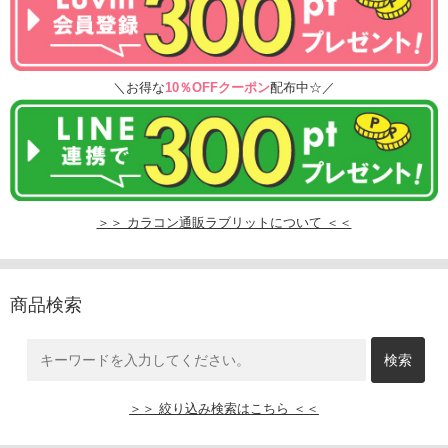
＼お得な
10％OFFクーポン
配布中☆／
＞＞ カラコン通販ラブリットについて ＜＜
商品検索
＞＞ 絞り込み検索はこちら ＜＜