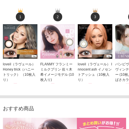
1
2
3
loveil（ラヴェール）
FLANMY フランミー
loveil（ラヴェール） I
バンビヴ
Honey trick（ハニー
ミルクプリン 佐々木
nnocent ash イノセン
ヴィンテ
トリック） （10枚入
希イメージモデル (10
トアッシュ（10枚入
ー (10
り）
枚入り)
り）
ばさカラ
1,760円
1,815円
1,760円
1,848
(税込)
(税込)
(税込)
おすすめ商品