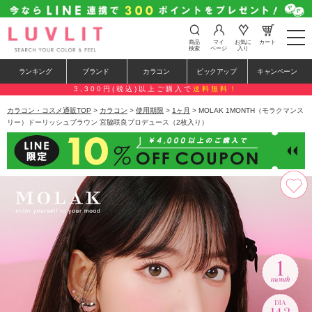
t
商品
マイ
お気に
カート
o
検索
ページ
入り
g
g
ランキング
ブランド
カラコン
ピックアップ
キャンペーン
l
e
3,300円(税込)以上ご購入で
送料無料！
n
a
カラコン・コスメ通販TOP
>
カラコン
>
使用期限
>
1ヶ月
> MOLAK 1MONTH（モラクマンス
v
リー）ドーリッシュブラウン 宮脇咲良プロデュース（2枚入り）
i
g
a
t
i
o
n