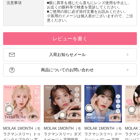
注意事項
■眼に異常を感じたら直ちにレンズ使用を中止し、
お近くの眼科等で検査を受診してください。
■ご使用の前に必ず添付文書をお読みください。
※装用のイメージは個人差がございますので、ご注
意ください。
レビューを書く
入荷お知らせメール
商品についてのお問い合わせ
MOLAK 1MONTH（モ
MOLAK 1MONTH（モ
MOLAK 1MONTH（モ
MOLAK
ラクマンスリー）トゥ
ラクマンスリー）ダズ
ラクマンスリー）ドー
ラクマン
インクルブラウン 宮
ルベージュ 宮脇咲良
リッシュグレー 宮脇
ウンバニ