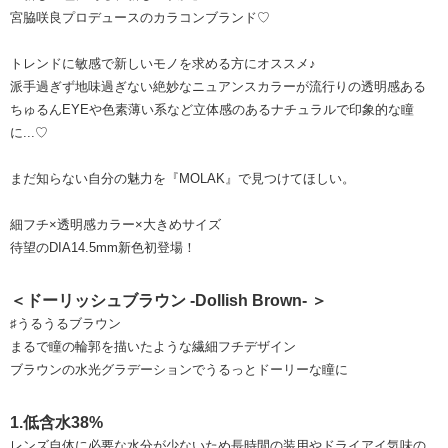
宮脇咲良プロデュースのカラコンブランド♡
トレンドに敏感で新しいモノを求める方にオススメ♪
派手過ぎず地味過ぎない絶妙なニュアンスカラーが流行りの透明感ある
ちゅるんEYEや色素薄い系など立体感のあるナチュラルで印象的な瞳
に...♡
まだ知らない自分の魅力を『MOLAK』で見つけてほしい。
細フチ×透明感カラー×大きめサイズ
待望のDIA14.5mm新色初登場！
＜ドーリッシュブラウン -Dollish Brown- ＞
♯うるうるブラウン
まるで瞳の輪郭を描いたような繊細フチデザイン
ブラウンの水光グラデーションでうるっとドーリーな瞳に
1.低含水38%
レンズ自体に必要な水分が少ないため長時間の装用やドライアイ気味の