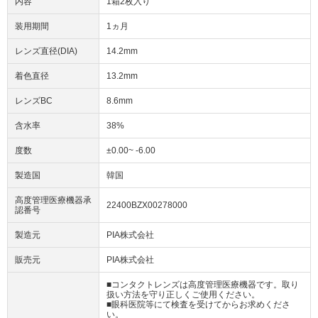
内容
1箱2枚入り
装用期間
1ヵ月
レンズ直径(DIA)
14.2mm
着色直径
13.2mm
レンズBC
8.6mm
含水率
38%
度数
±0.00~ -6.00
製造国
韓国
高度管理医療機器承
22400BZX00278000
認番号
製造元
PIA株式会社
販売元
PIA株式会社
■コンタクトレンズは高度管理医療機器です。取り
扱い方法を守り正しくご使用ください。
■眼科医院等にて検査を受けてからお求めくださ
い。