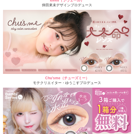
loveil（ラヴェール）
倖田來未デザインプロデュース
Chu'sme（チューズミー）
モテクリエイター・ゆうこすプロデュース