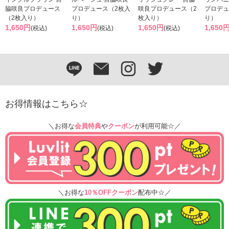
脇咲良プロデュース
プロデュース（2枚入
咲良プロデュース（2
プロデュ
（2枚入り）
り）
枚入り）
り）
1,650円
1,650円
1,650円
1,650
(税込)
(税込)
(税込)
お得情報はこちら☆
＼お得な
会員特典
や
クーポン
が利用可能☆／
＼お得な
10％OFFクーポン
配布中☆／