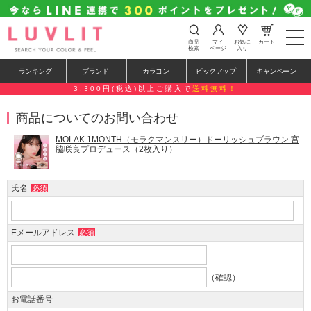
t
商品
マイ
お気に
カート
o
検索
ページ
入り
g
g
ランキング
ブランド
カラコン
ピックアップ
キャンペーン
l
e
3,300円(税込)以上ご購入で
送料無料！
n
a
商品についてのお問い合わせ
v
i
g
MOLAK 1MONTH（モラクマンスリー）ドーリッシュブラウン 宮
a
脇咲良プロデュース（2枚入り）
t
i
o
氏名
必須
n
Eメールアドレス
必須
（確認）
お電話番号