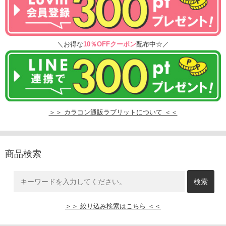
＼お得な
10％OFFクーポン
配布中☆／
＞＞ カラコン通販ラブリットについて ＜＜
商品検索
＞＞ 絞り込み検索はこちら ＜＜