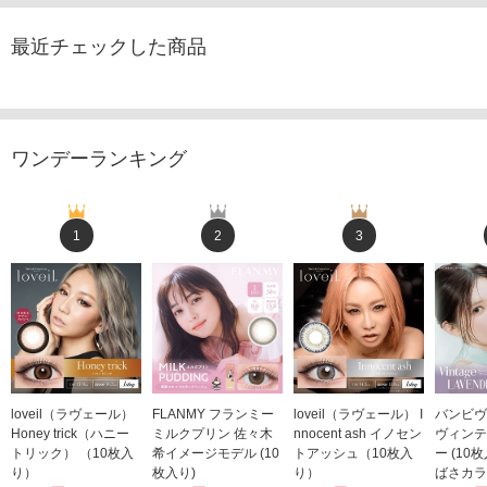
最近チェックした商品
ワンデーランキング
1
2
3
loveil（ラヴェール）
FLANMY フランミー
loveil（ラヴェール） I
バンビヴ
Honey trick（ハニー
ミルクプリン 佐々木
nnocent ash イノセン
ヴィンテ
トリック） （10枚入
希イメージモデル (10
トアッシュ（10枚入
ー (10
り）
枚入り)
り）
ばさカラ