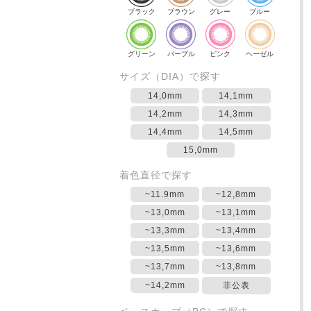
ブラック
ブラウン
グレー
ブルー
グリーン
パープル
ピンク
ヘーゼル
サイズ（DIA）で探す
14,0mm
14,1mm
14,2mm
14,3mm
14,4mm
14,5mm
15,0mm
着色直径で探す
~11.9mm
~12,8mm
~13,0mm
~13,1mm
~13,3mm
~13,4mm
~13,5mm
~13,6mm
~13,7mm
~13,8mm
~14,2mm
非公表