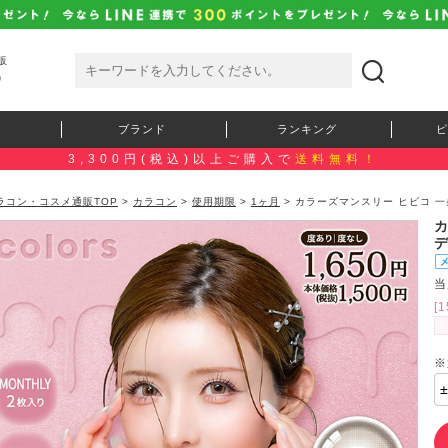
販
）
ブランド
ランキング
ピ
3,300円(税込)以上ご購入で
送料無料！
ラコン・コスメ通販TOP
>
カラコン
>
使用期限
>
1ヶ月
> カラーズマンスリー ヒビコ 
当
[