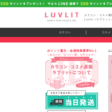
カラコン・コスメ通
Luvlit（ラブリット
カラコン
コスメ
ポイント還元・会員特典業界No.1
カ
＼あなたの「なりたい瞳」を叶えます／