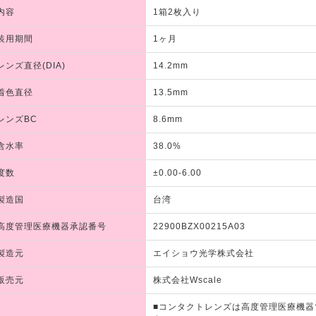
内容
1箱2枚入り
装用期間
1ヶ月
レンズ直径(DIA)
14.2mm
着色直径
13.5mm
レンズBC
8.6mm
含水率
38.0%
度数
±0.00-6.00
製造国
台湾
高度管理医療機器承認番号
22900BZX00215A03
製造元
エイショウ光学株式会社
販売元
株式会社Wscale
■コンタクトレンズは高度管理医療機