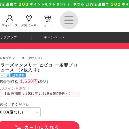
マイページ
お気に入り
カート
ックアップ
キャンペーン
一条響プロデュース （2枚入り）
カラーズマンスリー ヒビコ 一条響プロ
デュース （2枚入り）
1,650円
店特別価格
(税込)
150ポイント進呈 ]
【販売期間：
2026年2月26日0時0分
～】