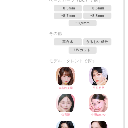
ベースカーブ（BC）で探す
~8,5mm
~8,6mm
~8,7mm
~8,8mm
~8,9mm
その他
高含水
うるおい成分
UVカット
モデル・タレントで探す