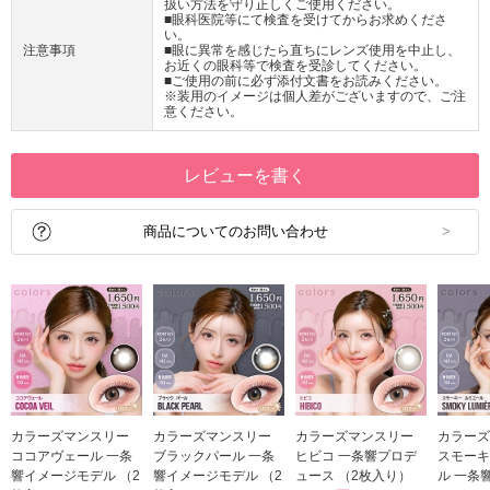
扱い方法を守り正しくご使用ください。
■眼科医院等にて検査を受けてからお求めくださ
い。
注意事項
■眼に異常を感じたら直ちにレンズ使用を中止し、
お近くの眼科等で検査を受診してください。
■ご使用の前に必ず添付文書をお読みください。
※装用のイメージは個人差がございますので、ご注
意ください。
レビューを書く
商品についてのお問い合わせ
カラーズマンスリー
カラーズマンスリー
カラーズマンスリー
カラーズ
ココアヴェール 一条
ブラックパール 一条
ヒビコ 一条響プロデ
スモーキ
響イメージモデル （2
響イメージモデル （2
ュース （2枚入り）
ル 一条