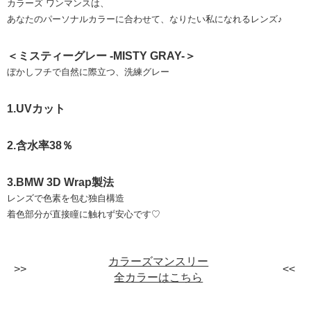
カラーズ ワンマンスは、
あなたのパーソナルカラーに合わせて、なりたい私になれるレンズ♪
＜ミスティーグレー -MISTY GRAY-＞
ぼかしフチで⾃然に際⽴つ、洗練グレー
1.UVカット
2.含水率38％
3.BMW 3D Wrap製法
レンズで色素を包む独自構造
着色部分が直接瞳に触れず安心です♡
カラーズマンスリー
全カラーはこちら