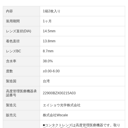
内容
1箱2枚入り
装用期間
1ヶ月
レンズ直径(DIA)
14.5mm
着色直径
13.8mm
レンズBC
8.7mm
含水率
38.0%
度数
±0.00-6.00
製造国
台湾
高度管理医療機器承
22900BZX00215A03
認番号
製造元
エイショウ光学株式会社
販売元
株式会社Wscale
■コンタクトレンズは高度管理医療機器です。取り