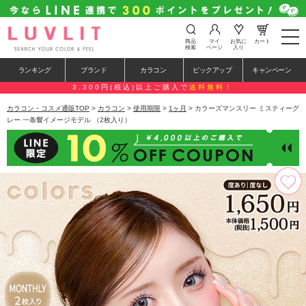
t
商品
マイ
お気に
カート
o
検索
ページ
入り
g
g
ランキング
ブランド
カラコン
ピックアップ
キャンペーン
l
e
3,300円(税込)以上ご購入で
送料無料！
n
a
カラコン・コスメ通販TOP
>
カラコン
>
使用期限
>
1ヶ月
> カラーズマンスリー ミスティーグ
v
レー 一条響イメージモデル （2枚入り）
i
g
a
t
i
o
n