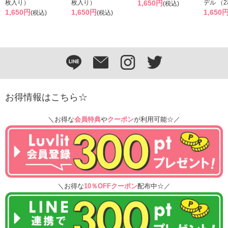
枚入り）
枚入り）
1,650円
デル （
(税込)
1,650円
1,650円
1,650
(税込)
(税込)
お得情報はこちら☆
＼お得な
会員特典
や
クーポン
が利用可能☆／
＼お得な
10％OFFクーポン
配布中☆／