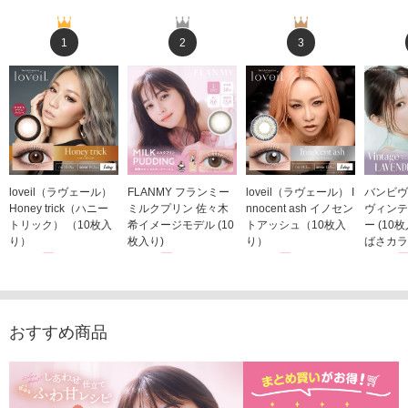
1
2
3
loveil（ラヴェール）
FLANMY フランミー
loveil（ラヴェール） I
バンビヴ
Honey trick（ハニー
ミルクプリン 佐々木
nnocent ash イノセン
ヴィンテ
トリック） （10枚入
希イメージモデル (10
トアッシュ（10枚入
ー (10
り）
枚入り)
り）
ばさカラ
1,760円
1,815円
1,760円
1,848
(税込)
(税込)
(税込)
おすすめ商品