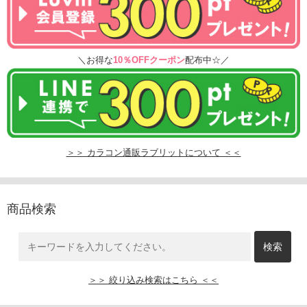
＼お得な
10％OFFクーポン
配布中☆／
＞＞ カラコン通販ラブリットについて ＜＜
商品検索
＞＞ 絞り込み検索はこちら ＜＜