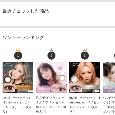
最近チェックした商品
ワンデーランキング
1
2
3
loveil（ラヴェール）
FLANMY フランミー
loveil（ラヴェール） I
バンビヴ
Honey trick（ハニー
ミルクプリン 佐々木
nnocent ash イノセン
ヴィンテ
トリック） （10枚入
希イメージモデル (10
トアッシュ（10枚入
ー (10
り）
枚入り)
り）
ばさカラ