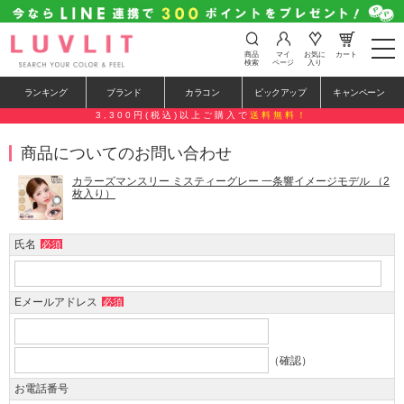
t
商品
マイ
お気に
カート
o
検索
ページ
入り
g
g
ランキング
ブランド
カラコン
ピックアップ
キャンペーン
l
e
3,300円(税込)以上ご購入で
送料無料！
n
a
商品についてのお問い合わせ
v
i
g
カラーズマンスリー ミスティーグレー 一条響イメージモデル （2
a
枚入り）
t
i
o
氏名
必須
n
Eメールアドレス
必須
（確認）
お電話番号