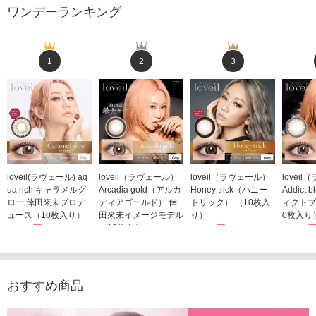
ワンデーランキング
1
2
3
loveil(ラヴェール) aq
loveil（ラヴェール）
loveil（ラヴェール）
lovei
ua rich キャラメルグ
Arcadia gold（アルカ
Honey trick（ハニー
Addict
ロー 倖田來未プロデ
ディアゴールド） 倖
トリック） （10枚入
ィクトブ
ュース（10枚入り）
田來未イメージモデル
り）
0枚入り
1,760円
（10枚入り）
1,760円
1,760
(税込)
(税込)
1,760円
(税込)
おすすめ商品