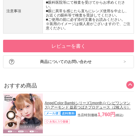
■眼科医院等にて検査を受けてからお求めくださ
い。
注意事項
■眼に異常を感じたら直ちにレンズ使用を中止し、
お近くの眼科等で検査を受診してください。
■ご使用の前に必ず添付文書をお読みください。
※装用のイメージは個人差がございますので、ご注
意ください。
レビューを書く
商品についてのお問い合わせ
おすすめ商品
AngelColor Bambiシリーズ1month (バンビワンマン
ス) アーモンド 益若つばさプロデュース（2枚入り）
1,760円
当店特別価格
(税込)