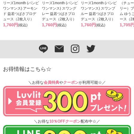
リーズ1month (バンビ
リーズ1month (バンビ
リーズ1month (バンビ
（チュー
ワンマンス) アーモン
ワンマンス) スワング
ワンマンス) スワンブ
リー）ブ
ド 益若つばさプロデ
レー 益若つばさプロ
ルー 益若つばさプロ
ム ゆう
ュース（2枚入り）
デュース（2枚入り）
デュース（2枚入り）
ース（2
1,760円
1,760円
1,760円
1,705
(税込)
(税込)
(税込)
お得情報はこちら☆
＼お得な
会員特典
や
クーポン
が利用可能☆／
＼お得な
10％OFFクーポン
配布中☆／