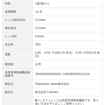
内容
1箱2枚入り
装用期間
1か月
レンズ直径(DIA)
15.0mm
着色直径
14.5mm
レンズBC
8.6mm
含水率
38%
0.00、-0.50~-6.00(0.25 単位)、-6.50~-8.00(0.50 単
度数
位)
製造国
台湾
高度管理医療機器承
30500BZI00045000 / 22900BZX00215A16
認番号
製造元
Pegavision Japan株式会社
販売元
株式会社T-Garden
■コンタクトレンズは高度管理医療機器です。取り
扱い方法を守り正しくご使用ください。