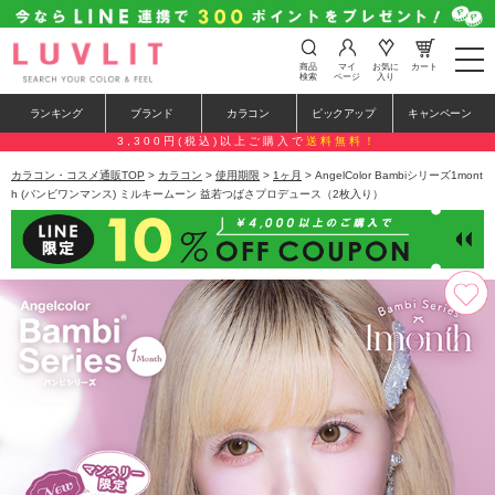
t
商品
マイ
お気に
カート
o
検索
ページ
入り
g
g
ランキング
ブランド
カラコン
ピックアップ
キャンペーン
l
e
3,300円(税込)以上ご購入で
送料無料！
n
a
カラコン・コスメ通販TOP
>
カラコン
>
使用期限
>
1ヶ月
> AngelColor Bambiシリーズ1mont
v
h (バンビワンマンス) ミルキームーン 益若つばさプロデュース（2枚入り）
i
g
a
t
i
o
n