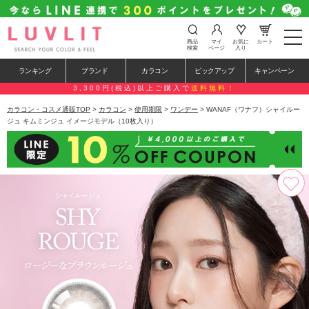
t
商品
マイ
お気に
カート
o
検索
ページ
入り
g
g
ランキング
ブランド
カラコン
ピックアップ
キャンペーン
l
e
3,300円(税込)以上ご購入で
送料無料！
n
a
カラコン・コスメ通販TOP
>
カラコン
>
使用期限
>
ワンデー
> WANAF（ワナフ）シャイルー
v
ジュ キムミンジュ イメージモデル（10枚入り）
i
g
a
t
i
o
n