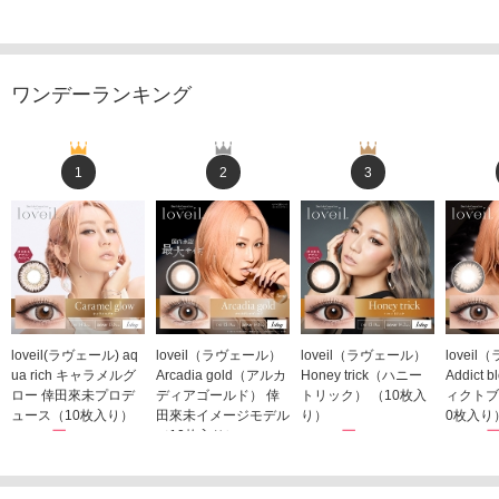
ワンデーランキング
1
2
3
loveil(ラヴェール) aq
loveil（ラヴェール）
loveil（ラヴェール）
lovei
ua rich キャラメルグ
Arcadia gold（アルカ
Honey trick（ハニー
Addict
ロー 倖田來未プロデ
ディアゴールド） 倖
トリック） （10枚入
ィクトブ
ュース（10枚入り）
田來未イメージモデル
り）
0枚入り
1,760円
（10枚入り）
1,760円
1,760
(税込)
(税込)
1,760円
(税込)