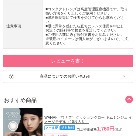
■コンタクトレンズは高度管理医療機器です。取り
扱い方法を守り正しくご使用ください。
■眼科医院等にて検査を受けてからお求めくださ
い。
注意事項
■眼に異常を感じたら直ちにレンズ使用を中止し、
お近くの眼科等で検査を受診してください。
■ご使用の前に必ず添付文書をお読みください。
※装用のイメージは個人差がございますので、ご注
意ください。
レビューを書く
商品についてのお問い合わせ
おすすめ商品
WANAF（ワナフ）クッショングロー キムミンジュ イ
メージモデル（10枚入り）
1,760円
当店特別価格
(税込)