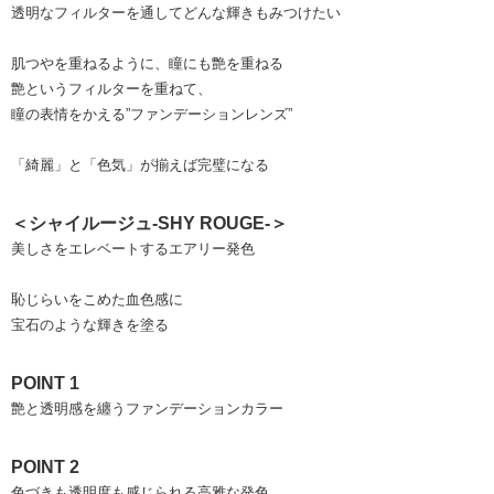
透明なフィルターを通してどんな輝きもみつけたい
肌つやを重ねるように、瞳にも艶を重ねる
艶というフィルターを重ねて、
瞳の表情をかえる”ファンデーションレンズ”
「綺麗」と「色気」が揃えば完璧になる
＜シャイルージュ-SHY ROUGE-＞
美しさをエレベートするエアリー発色
恥じらいをこめた血色感に
宝石のような輝きを塗る
POINT 1
艶と透明感を纏うファンデーションカラー
POINT 2
色づきも透明度も感じられる高雅な発色