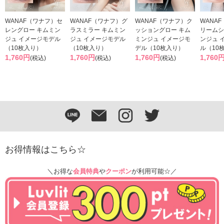
WANAF（ワナフ）セ
WANAF（ワナフ）グ
WANAF（ワナフ）ク
WANA
レングロー キムミン
ラスミラー キムミン
ッショングロー キム
リームシ
ジュ イメージモデル
ジュ イメージモデル
ミンジュ イメージモ
ンジュ 
（10枚入り）
（10枚入り）
デル（10枚入り）
ル（10
1,760円
1,760円
1,760円
1,760
(税込)
(税込)
(税込)
お得情報はこちら☆
＼お得な
会員特典
や
クーポン
が利用可能☆／