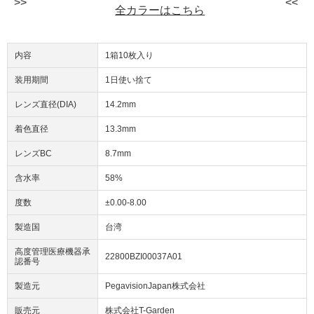
全カラーはこちら
内容
1箱10枚入り
装用期間
1日使い捨て
レンズ直径(DIA)
14.2mm
着色直径
13.3mm
レンズBC
8.7mm
含水率
58%
度数
±0.00-8.00
製造国
台湾
高度管理医療機器承
22800BZI00037A01
認番号
製造元
PegavisionJapan株式会社
販売元
株式会社T-Garden