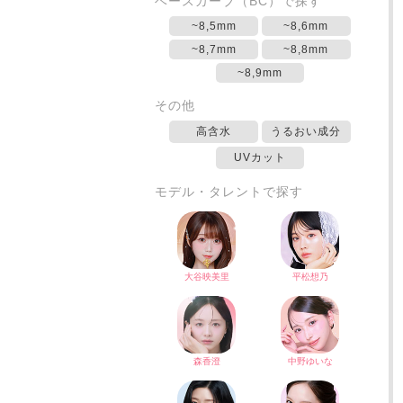
ベースカーブ（BC）で探す
~8,5mm
~8,6mm
~8,7mm
~8,8mm
~8,9mm
その他
高含水
うるおい成分
UVカット
モデル・タレントで探す