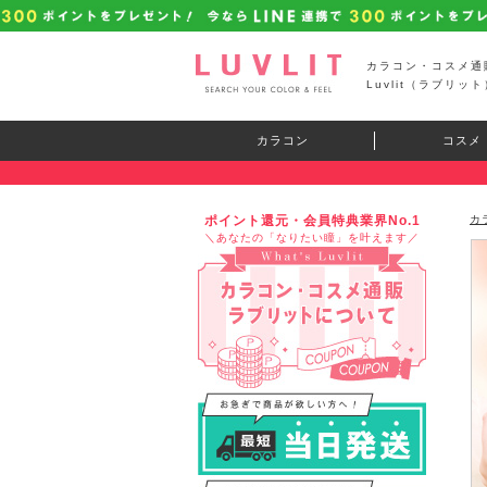
カラコン・コスメ通
Luvlit（ラブリット
カラコン
コスメ
ポイント還元・会員特典業界No.1
カ
＼あなたの「なりたい瞳」を叶えます／