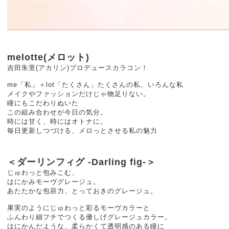
melotte(メロット)
吉田朱里(アカリン)プロデュースカラコン！
me「私」＋lot「たくさん」たくさんの私、いろんな私
メイクやファッションだけじゃ物足りない。
瞳にもこだわりぬいた
この組み合わせが今日の気分。
時には甘く、時にはオトナに。
毎日更新しつづける、メロっとさせる私の魅力
＜ダーリンフィグ -Darling fig-＞
じゅわっと包みこむ、
はにかみモーヴグレージュ。
あたたかな包容力、とっておきのグレージュ。
果実のようにじゅわっと彩るモーヴカラーと
ふんわり細フチでつくる優しげグレージュカラー。
はにかんだような、柔らかくて透明感のある瞳に