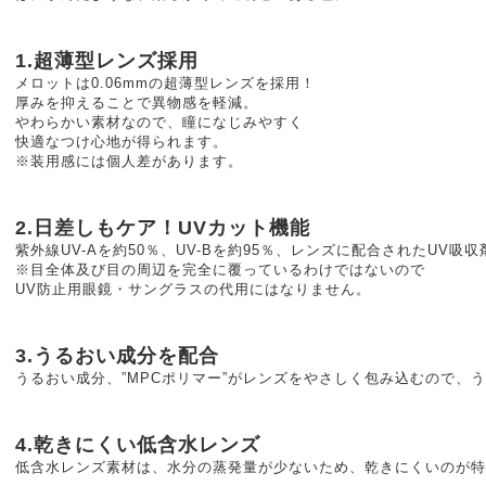
1.超薄型レンズ採用
メロットは0.06mmの超薄型レンズを採用！
厚みを抑えることで異物感を軽減。
やわらかい素材なので、瞳になじみやすく
快適なつけ心地が得られます。
※装用感には個人差があります。
2.日差しもケア！UVカット機能
紫外線UV-Aを約50％、UV-Bを約95％、レンズに配合されたUV吸
※目全体及び目の周辺を完全に覆っているわけではないので
UV防止用眼鏡・サングラスの代用にはなりません。
3.うるおい成分を配合
うるおい成分、”MPCポリマー”がレンズをやさしく包み込むので、
4.乾きにくい低含水レンズ
低含水レンズ素材は、水分の蒸発量が少ないため、乾きにくいのが特