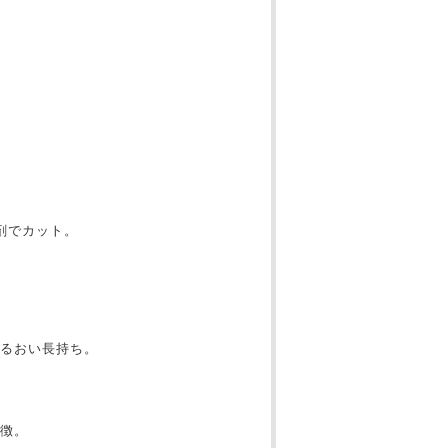
収剤でカット。
うるおい長持ち。
徴。