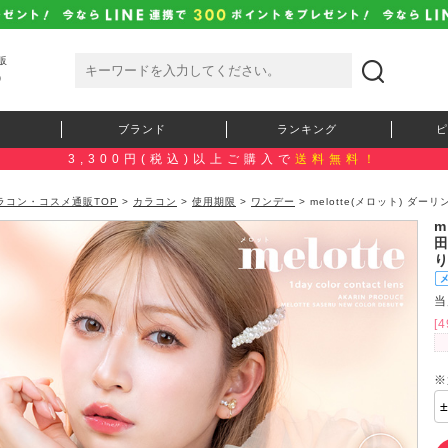
販
）
ブランド
ランキング
ピ
3,300円(税込)以上ご購入で
送料無料！
ラコン・コスメ通販TOP
>
カラコン
>
使用期限
>
ワンデー
> melotte(メロット) 
m
当
[