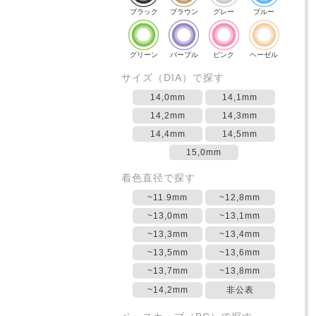
ブラック
ブラウン
グレー
ブルー
グリーン
パープル
ピンク
ヘーゼル
サイズ（DIA）で探す
14,0mm
14,1mm
14,2mm
14,3mm
14,4mm
14,5mm
15,0mm
着色直径で探す
~11.9mm
~12,8mm
~13,0mm
~13,1mm
~13,3mm
~13,4mm
~13,5mm
~13,6mm
~13,7mm
~13,8mm
~14,2mm
非公表