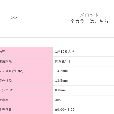
メロット
全カラーはこちら
内容
1箱10枚入り
使用期限
開封後1日
レンズ直径(DIA)
14.2mm
着色外径
13.5mm
レンズBC
8.6mm
含水率
38%
販売度数
±0.00~-8.00