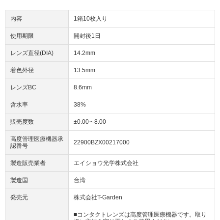
内容
1箱10枚入り
使用期限
開封後1日
レンズ直径(DIA)
14.2mm
着色外径
13.5mm
レンズBC
8.6mm
含水率
38%
販売度数
±0.00~-8.00
高度管理医療機器承
22900BZX00217000
認番号
製造販売業者
エイショウ光学株式会社
製造国
台湾
発売元
株式会社T-Garden
■コンタクトレンズは高度管理医療機器です。取り