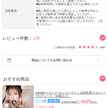
扱い方法を守り正しくご使用ください。
■眼科医院等にて検査を受けてからお求めくださ
い。
注意事項
■眼に異常を感じたら直ちにレンズ使用を中止し、
お近くの眼科等で検査を受診してください。
■ご使用の前に必ず添付文書をお読みください。
※装用のイメージは個人差がございますので、ご注
意ください。
レビュー件数：
1件
この商品の平均評価：
4.00
商品についてのお問い合わせ
おすすめ商品
melotte(メロット) オンリーマイン 吉田朱里(アカリン)
プロデュース（10枚入り）
1,793円
当店特別価格
(税込)