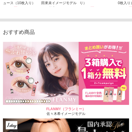
ュース（10枚入り）
田來未イメージモデル
り）
0枚入り
1,760円
（10枚入り）
1,760円
1,760
(税込)
(税込)
1,760円
(税込)
おすすめ商品
FLANMY（フランミー）
佐々木希イメージモデル