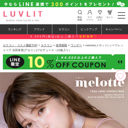
t
商品
マイ
お気に
カート
o
検索
ページ
入り
g
g
ランキング
ブランド
カラコン
ピックアップ
キャンペーン
l
e
3,300円(税込)以上ご購入で
送料無料！
n
a
カラコン・コスメ通販TOP
>
カラコン
>
使用期限
>
ワンデー
> melotte(メロット) シークレッ
v
トベア 吉田朱里(アカリン)プロデュース（10枚入り）
i
g
a
t
i
o
n