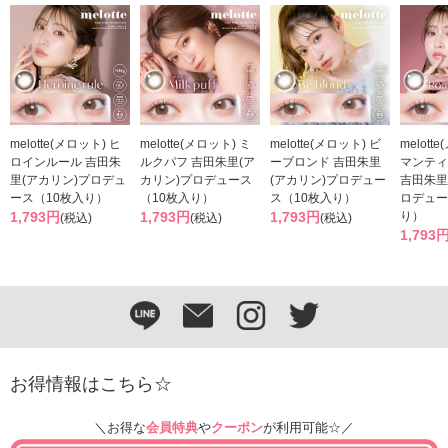
melotte(メロット) ヒ
melotte(メロット) ミ
melotte(メロット) ビ
melott
ロインルール 吉田朱
ルクパフ 吉田朱里(ア
ーブロンド 吉田朱里
マンティ
里(アカリン)プロデュ
カリン)プロデュース
(アカリン)プロデュー
吉田朱里
ース（10枚入り）
（10枚入り）
ス（10枚入り）
ロデュー
1,793円
1,793円
1,793円
り）
(税込)
(税込)
(税込)
1,793
お得情報はこちら☆
＼お得な
会員特典
や
クーポン
が利用可能☆／