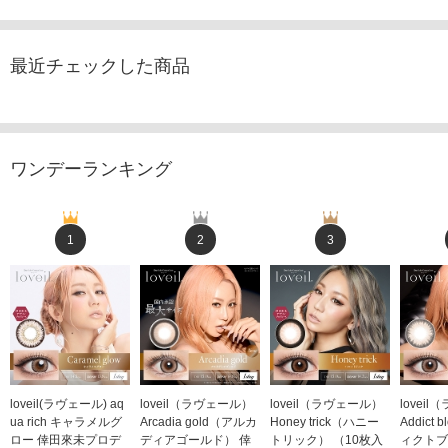
最近チェックした商品
ワンデーランキング
1
2
3
loveil(ラヴェール) aq
loveil（ラヴェール）
loveil（ラヴェール）
lovei
ua rich キャラメルグ
Arcadia gold（アルカ
Honey trick（ハニー
Addict
ロー 倖田來未プロデ
ディアゴールド） 倖
トリック） （10枚入
ィクトブ