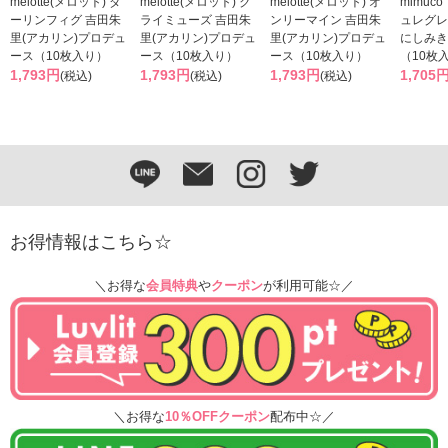
melotte(メロット) ダ
melotte(メロット) ク
melotte(メロット) オ
mimuc
ーリンフィグ 吉田朱
ライミューズ 吉田朱
ンリーマイン 吉田朱
ュレグレ
里(アカリン)プロデュ
里(アカリン)プロデュ
里(アカリン)プロデュ
にしみき
ース（10枚入り）
ース（10枚入り）
ース（10枚入り）
（10枚
1,793円
1,793円
1,793円
1,705
(税込)
(税込)
(税込)
お得情報はこちら☆
＼お得な
会員特典
や
クーポン
が利用可能☆／
＼お得な
10％OFFクーポン
配布中☆／