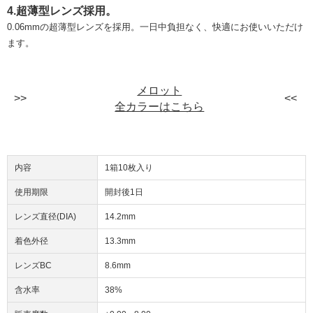
4.超薄型レンズ採用。
0.06mmの超薄型レンズを採用。一日中負担なく、快適にお使いいただけ
ます。
メロット
全カラーはこちら
内容
1箱10枚入り
使用期限
開封後1日
レンズ直径(DIA)
14.2mm
着色外径
13.3mm
レンズBC
8.6mm
含水率
38%