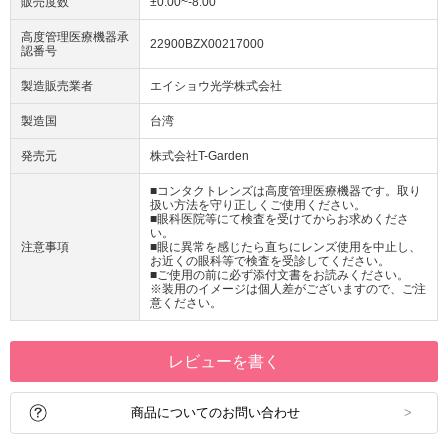
販売度数
±0.00~-8.00
高度管理医療機器承
22900BZX00217000
認番号
製造販売業者
エイショウ光学株式会社
製造国
台湾
発売元
株式会社T-Garden
■コンタクトレンズは高度管理医療機器です。取り
扱い方法を守り正しくご使用ください。
■眼科医院等にて検査を受けてからお求めくださ
い。
注意事項
■眼に異常を感じたら直ちにレンズ使用を中止し、
お近くの眼科等で検査を受診してください。
■ご使用の前に必ず添付文書をお読みください。
※装用のイメージは個人差がございますので、ご注
意ください。
レビューを書く
商品についてのお問い合わせ