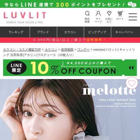
t
商品
マイ
お気に
カート
o
検索
ページ
入り
g
g
ランキング
ブランド
カラコン
ピックアップ
キャンペーン
l
e
3,300円(税込)以上ご購入で
送料無料！
n
a
カラコン・コスメ通販TOP
>
カラコン
>
使用期限
>
ワンデー
> melotte(メロット) キャットリ
v
ング 吉田朱里(アカリン)プロデュース（10枚入り）
i
g
a
t
i
o
n