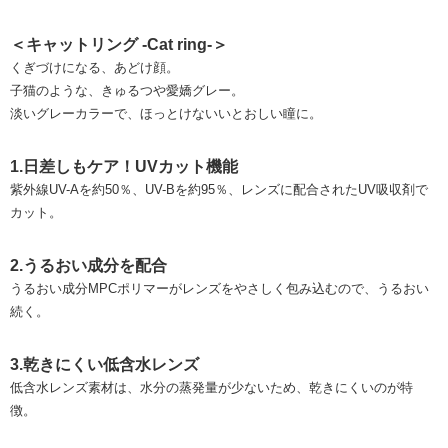
＜キャットリング -Cat ring-＞
くぎづけになる、あどけ顔。
子猫のような、きゅるつや愛嬌グレー。
淡いグレーカラーで、ほっとけないいとおしい瞳に。
1.日差しもケア！UVカット機能
紫外線UV-Aを約50％、UV-Bを約95％、レンズに配合されたUV吸収剤で
カット。
2.うるおい成分を配合
うるおい成分MPCポリマーがレンズをやさしく包み込むので、うるおい
続く。
3.乾きにくい低含水レンズ
低含水レンズ素材は、水分の蒸発量が少ないため、乾きにくいのが特
徴。