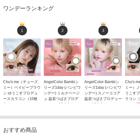
ワンデーランキング
1
2
3
Chu's me（チューズ
AngelColor Bambiシ
AngelColor Bambiシ
Chu's
ミー）ベイビーブラウ
リーズ1day (バンビワ
リーズ1day (バンビワ
ミー）ノ
ン ゆうこすプロデュ
ンデー) ミルクベージ
ンデー) スノーココア
うこすプ
ースカラコン（10枚
ュ 益若つばさプロデ
益若つばさプロデュー
ラコン（
入り）
ュース（10枚入り）
ス（10枚入り）
1,705
1,705円
1,848円
1,848円
(税込)
(税込)
(税込)
おすすめ商品