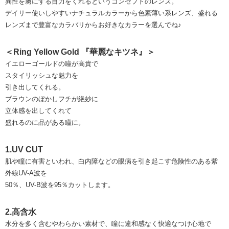
異性を虜にする目力をくれるというコンセプトのレンズ。
デイリー使いしやすいナチュラルカラーから色素薄い系レンズ、盛れる
レンズまで豊富なカラバリからお好きなカラーを選んでね♪
＜Ring Yellow Gold 『華麗なキツネ』＞
イエローゴールドの瞳が高貴で
スタイリッシュな魅力を
引き出してくれる。
ブラウンのぼかしフチが絶妙に
立体感を出してくれて
盛れるのに品がある瞳に。
1.UV CUT
肌や瞳に有害といわれ、白内障などの眼病を引き起こす危険性のある紫
外線UV-A波を
50％、UV-B波を95％カットします。
2.高含水
水分を多く含むやわらかい素材で、瞳に違和感なく快適なつけ心地で