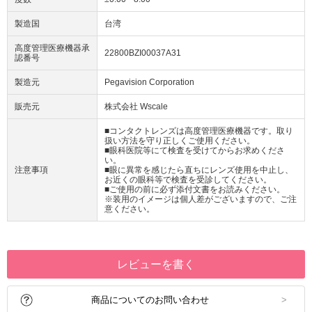
製造国
台湾
高度管理医療機器承
22800BZI00037A31
認番号
製造元
Pegavision Corporation
販売元
株式会社 Wscale
■コンタクトレンズは高度管理医療機器です。取り
扱い方法を守り正しくご使用ください。
■眼科医院等にて検査を受けてからお求めくださ
い。
注意事項
■眼に異常を感じたら直ちにレンズ使用を中止し、
お近くの眼科等で検査を受診してください。
■ご使用の前に必ず添付文書をお読みください。
※装用のイメージは個人差がございますので、ご注
意ください。
レビューを書く
商品についてのお問い合わせ