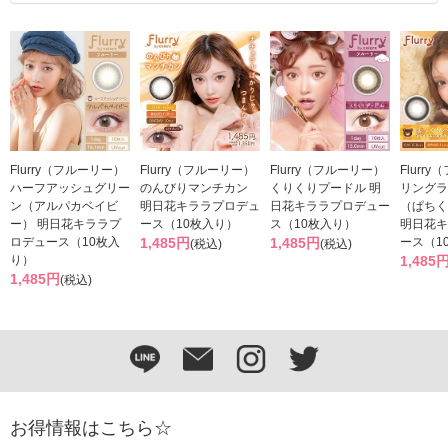
Flurry（フルーリー）
Flurry（フルーリー）
Flurry（フルーリー）
Flurr
ハーフアッシュグリー
のんびりマンチカン
くりくりプードル 明
リングラ
ン（アルパカベイビ
明日花キララプロデュ
日花キララプロデュー
（ぱちく
ー） 明日花キララプ
ース（10枚入り）
ス（10枚入り）
明日花キ
ロデュース（10枚入
1,485円
1,485円
ース（1
(税込)
(税込)
り）
1,485
1,485円
(税込)
お得情報はこちら☆