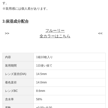
す。
※装用感には個人差があります。
3.保湿成分配合
フルーリー
全カラーはこちら
内容
1箱10枚入り
装用期間
1日使い捨て
レンズ直径(DIA)
14.5mm
着色直径
14.0mm
レンズBC
8.6mm
含水率
58%
度数
±0.00~-8.00