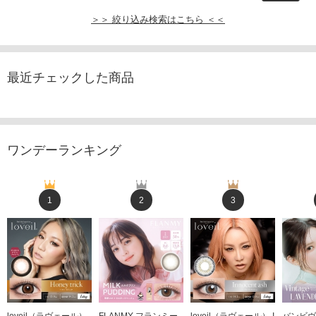
＞＞ 絞り込み検索はこちら ＜＜
最近チェックした商品
ワンデーランキング
1
2
3
loveil（ラヴェール）
FLANMY フランミー
loveil（ラヴェール） I
バンビヴ