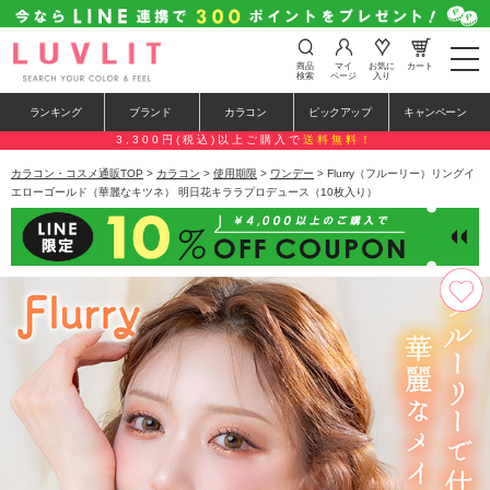
t
商品
マイ
お気に
カート
o
検索
ページ
入り
g
g
ランキング
ブランド
カラコン
ピックアップ
キャンペーン
l
e
3,300円(税込)以上ご購入で
送料無料！
n
a
カラコン・コスメ通販TOP
>
カラコン
>
使用期限
>
ワンデー
> Flurry（フルーリー）リングイ
v
エローゴールド（華麗なキツネ） 明日花キララプロデュース（10枚入り）
i
g
a
t
i
o
n