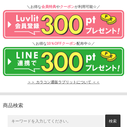
＼お得な
会員特典
や
クーポン
が利用可能☆／
＼お得な
10％OFFクーポン
配布中☆／
＞＞ カラコン通販ラブリットについて ＜＜
商品検索