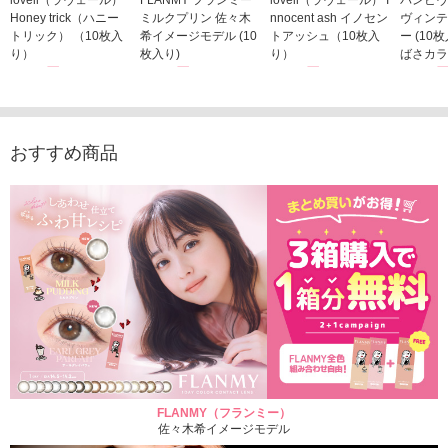
Honey trick（ハニー
ミルクプリン 佐々木
nnocent ash イノセン
ヴィンテ
トリック） （10枚入
希イメージモデル (10
トアッシュ（10枚入
ー (10
り）
枚入り)
り）
ばさカラ
1,760円
1,815円
1,760円
1,848
(税込)
(税込)
(税込)
おすすめ商品
FLANMY（フランミー）
佐々木希イメージモデル