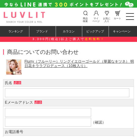
t
商品
マイ
お気に
カート
o
検索
ページ
入り
g
g
ランキング
ブランド
カラコン
ピックアップ
キャンペーン
l
e
3,300円(税込)以上ご購入で
送料無料！
n
a
商品についてのお問い合わせ
v
i
g
Flurry（フルーリー）リングイエローゴールド（華麗なキツネ） 明
a
日花キララプロデュース（10枚入り）
t
i
o
氏名
必須
n
Eメールアドレス
必須
（確認）
お電話番号