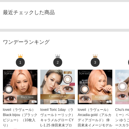
最近チェックした商品
ワンデーランキング
1
2
3
loveil（ラヴェール）
loveil Toric 1day （ラ
loveil（ラヴェール）
Chu's
Black bijou（ブラック
ヴェールトーリック）
Arcadia gold（アルカ
ミー）ベ
ビジュー） （10枚入
キャラメルグロー CY
ディアゴールド） 倖
ン ゆう
り）
L-1.25 倖田來未プロ
田來未イメージモデル
ースカラ