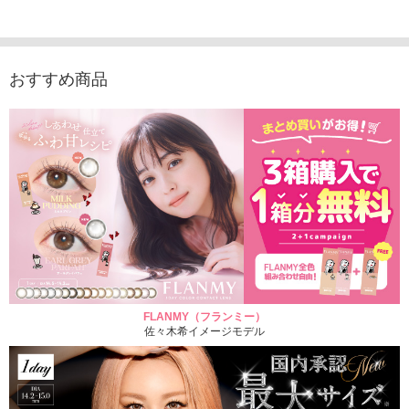
1,760円
デュース （10枚入
（10枚入り）
入り）
(税込)
り）
1,760円
1,705
(税込)
1,760円
(税込)
おすすめ商品
FLANMY（フランミー）
佐々木希イメージモデル