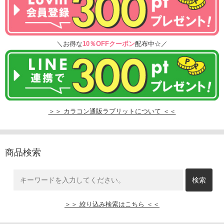
＼お得な
10％OFFクーポン
配布中☆／
＞＞ カラコン通販ラブリットについて ＜＜
商品検索
＞＞ 絞り込み検索はこちら ＜＜