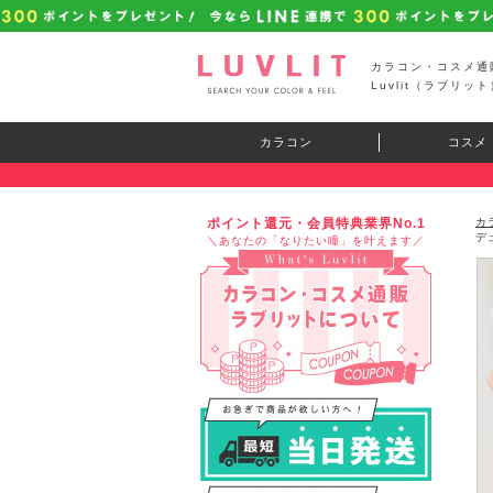
カラコン・コスメ通
Luvlit（ラブリット
カラコン
コスメ
ポイント還元・会員特典業界No.1
カ
デ
＼あなたの「なりたい瞳」を叶えます／