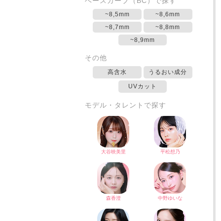
ベースカーブ（BC）で探す
~8,5mm
~8,6mm
~8,7mm
~8,8mm
~8,9mm
その他
高含水
うるおい成分
UVカット
モデル・タレントで探す