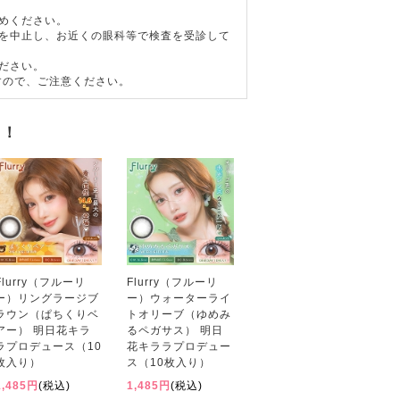
めください。
用を中止し、お近くの眼科等で検査を受診して
ださい。
すので、ご注意ください。
す！
Flurry（フルーリ
Flurry（フルーリ
ー）リングラージブ
ー）ウォーターライ
ラウン（ぱちくりベ
トオリーブ（ゆめみ
アー） 明日花キラ
るペガサス） 明日
ラプロデュース（10
花キララプロデュー
枚入り）
ス（10枚入り）
1,485円
(税込)
1,485円
(税込)