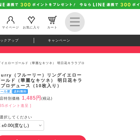
マイページ
お気に入り
カート
ックアップ
キャンペーン
リングイエローゴールド（華麗なキツネ） 明日花キララプロ
lurry（フルーリー）リングイエロー
ゴールド（華麗なキツネ） 明日花キラ
ラプロデュース（10枚入り）
1,485円
店特別価格
(税込)
135ポイント進呈 ]