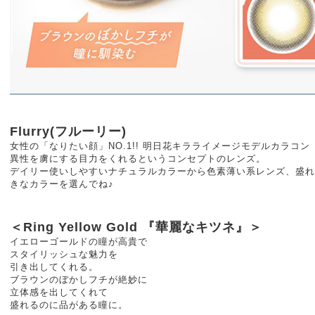
Flurry(フルーリー)
女性の「なりたい顔」NO.1!! 明日花キラライメージモデルカラコン
異性を虜にする目力をくれるというコンセプトのレンズ。
デイリー使いしやすいナチュラルカラーから色素薄い系レンズ、盛れ
きなカラーを選んでね♪
＜Ring Yellow Gold 『華麗なキツネ』＞
イエローゴールドの瞳が高貴で
スタイリッシュな魅力を
引き出してくれる。
ブラウンのぼかしフチが絶妙に
立体感を出してくれて
盛れるのに品がある瞳に。