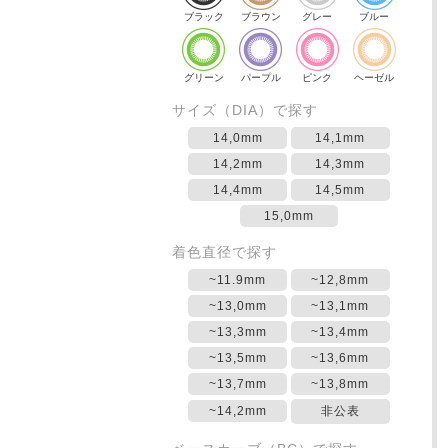
ブラック
ブラウン
グレー
ブルー
グリーン
パープル
ピンク
ヘーゼル
サイズ（DIA）で探す
14,0mm
14,1mm
14,2mm
14,3mm
14,4mm
14,5mm
15,0mm
着色直径で探す
~11.9mm
~12,8mm
~13,0mm
~13,1mm
~13,3mm
~13,4mm
~13,5mm
~13,6mm
~13,7mm
~13,8mm
~14,2mm
非公表