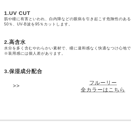
1.UV CUT
肌や瞳に有害といわれ、白内障などの眼病を引き起こす危険性のある紫
50％、UV-B波を95％カットします。
2.高含水
水分を多く含むやわらかい素材で、瞳に違和感なく快適なつけ心地で
※装用感には個人差があります。
3.保湿成分配合
フルーリー
全カラーはこちら