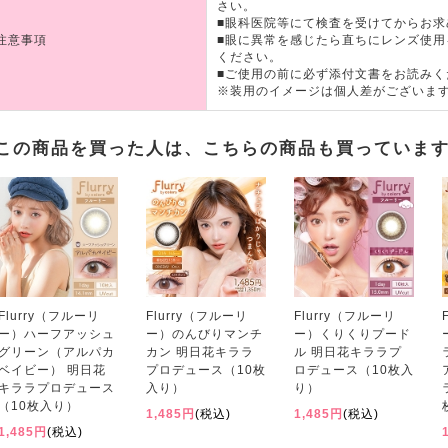
さい。
■眼科医院等にて検査を受けてからお求
注意事項
■眼に異常を感じたら直ちにレンズ使
ください。
■ご使用の前に必ず添付文書をお読みく
※装用のイメージは個人差がございま
この商品を買った人は、こちらの商品も買っていま
Flurry（フルーリ
Flurry（フルーリ
Flurry（フルーリ
ー）ハーフアッシュ
ー）のんびりマンチ
ー）くりくりプード
グリーン（アルパカ
カン 明日花キララ
ル 明日花キララプ
ベイビー） 明日花
プロデュース（10枚
ロデュース（10枚入
キララプロデュース
入り）
り）
（10枚入り）
1,485円
(税込)
1,485円
(税込)
1,485円
(税込)