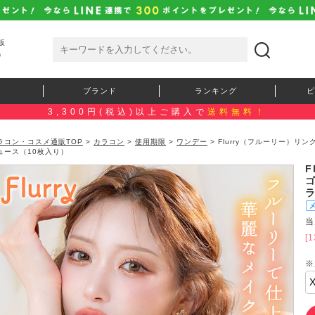
販
）
ブランド
ランキング
ピ
3,300円(税込)以上ご購入で
送料無料！
ラコン・コスメ通販TOP
>
カラコン
>
使用期限
>
ワンデー
> Flurry（フルーリー）
ュース（10枚入り）
F
当
[