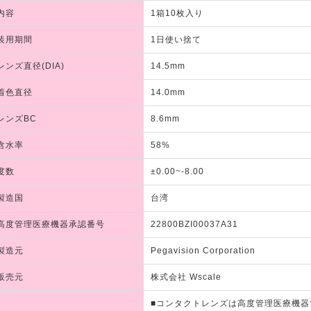
内容
1箱10枚入り
装用期間
1日使い捨て
レンズ直径(DIA)
14.5mm
着色直径
14.0mm
レンズBC
8.6mm
含水率
58%
度数
±0.00~-8.00
製造国
台湾
高度管理医療機器承認番号
22800BZI00037A31
製造元
Pegavision Corporation
販売元
株式会社 Wscale
■コンタクトレンズは高度管理医療機