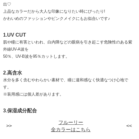
出♡
上品なカラーだから大人な印象になりたい時にぴったり!
かわいめのファッションやピンクメイクにもお似合いです♪
1.UV CUT
肌や瞳に有害といわれ、白内障などの眼病を引き起こす危険性のある紫
外線UV-A波を
50％、UV-B波を95％カットします。
2.高含水
水分を多く含むやわらかい素材で、瞳に違和感なく快適なつけ心地で
す。
※装用感には個人差があります。
3.保湿成分配合
フルーリー
全カラーはこちら