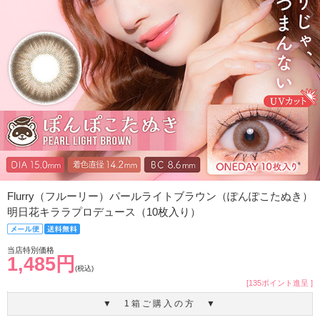
Flurry（フルーリー）パールライトブラウン（ぽんぽこたぬき）
明日花キララプロデュース（10枚入り）
当店特別価格
1,485円
(税込)
[135ポイント進呈 ]
▼ 1箱ご購入の方 ▼