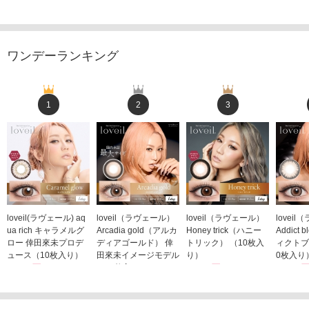
ワンデーランキング
1
2
3
loveil(ラヴェール) aq
loveil（ラヴェール）
loveil（ラヴェール）
lovei
ua rich キャラメルグ
Arcadia gold（アルカ
Honey trick（ハニー
Addict
ロー 倖田來未プロデ
ディアゴールド） 倖
トリック） （10枚入
ィクトブ
ュース（10枚入り）
田來未イメージモデル
り）
0枚入り
1,760円
（10枚入り）
1,760円
1,760
(税込)
(税込)
1,760円
(税込)