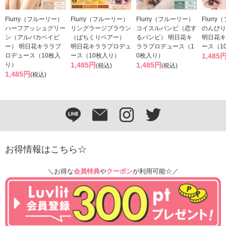
Flurry（フルーリー）
Flurry（フルーリー）
Flurry（フルーリー）
Flurr
ハーフアッシュグリー
リングラージブラウン
コイスルバンビ（恋す
のんびり
ン（アルパカベイビ
（ぱちくりベアー）
るバンビ） 明日花キ
明日花キ
ー） 明日花キララプ
明日花キララプロデュ
ララプロデュース（1
ース（1
ロデュース（10枚入
ース（10枚入り）
0枚入り）
1,485
り）
1,485円
1,485円
(税込)
(税込)
1,485円
(税込)
お得情報はこちら☆
＼お得な
会員特典
や
クーポン
が利用可能☆／