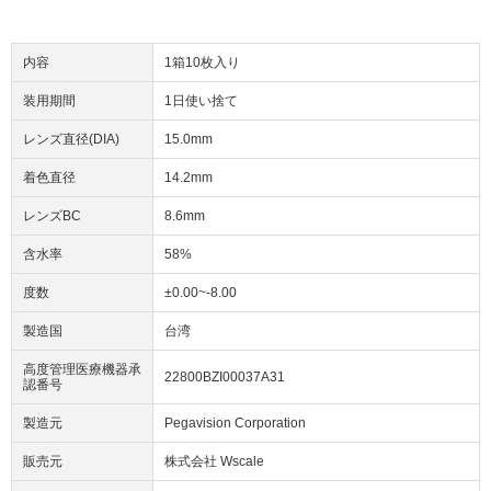
内容
1箱10枚入り
装用期間
1日使い捨て
レンズ直径(DIA)
15.0mm
着色直径
14.2mm
レンズBC
8.6mm
含水率
58%
度数
±0.00~-8.00
製造国
台湾
高度管理医療機器承
22800BZI00037A31
認番号
製造元
Pegavision Corporation
販売元
株式会社 Wscale