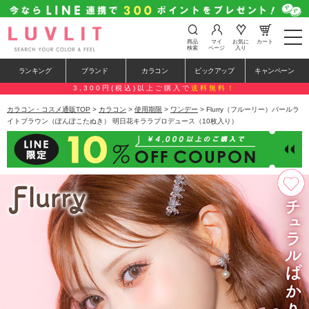
t
商品
マイ
お気に
カート
o
検索
ページ
入り
g
g
ランキング
ブランド
カラコン
ピックアップ
キャンペーン
l
e
3,300円(税込)以上ご購入で
送料無料！
n
a
カラコン・コスメ通販TOP
>
カラコン
>
使用期限
>
ワンデー
> Flurry（フルーリー）パールラ
v
イトブラウン（ぽんぽこたぬき） 明日花キララプロデュース（10枚入り）
i
g
a
t
i
o
n