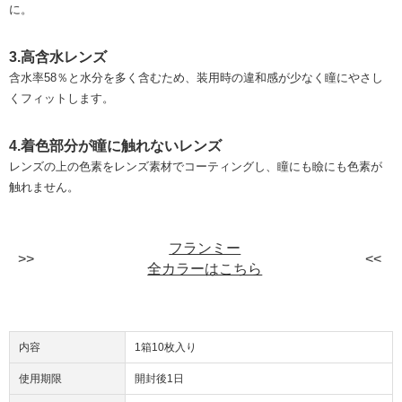
に。
3.高含水レンズ
含水率58％と水分を多く含むため、装用時の違和感が少なく瞳にやさし
くフィットします。
4.着色部分が瞳に触れないレンズ
レンズの上の色素をレンズ素材でコーティングし、瞳にも瞼にも色素が
触れません。
フランミー
全カラーはこちら
内容
1箱10枚入り
使用期限
開封後1日