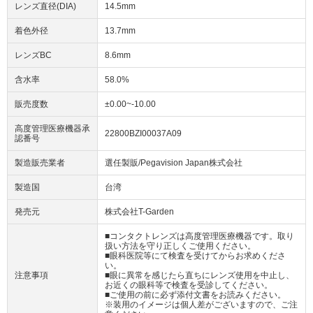
レンズ直径(DIA)
14.5mm
着色外径
13.7mm
レンズBC
8.6mm
含水率
58.0%
販売度数
±0.00~-10.00
高度管理医療機器承
22800BZI00037A09
認番号
製造販売業者
選任製販/Pegavision Japan株式会社
製造国
台湾
発売元
株式会社T-Garden
■コンタクトレンズは高度管理医療機器です。取り
扱い方法を守り正しくご使用ください。
■眼科医院等にて検査を受けてからお求めくださ
い。
注意事項
■眼に異常を感じたら直ちにレンズ使用を中止し、
お近くの眼科等で検査を受診してください。
■ご使用の前に必ず添付文書をお読みください。
※装用のイメージは個人差がございますので、ご注