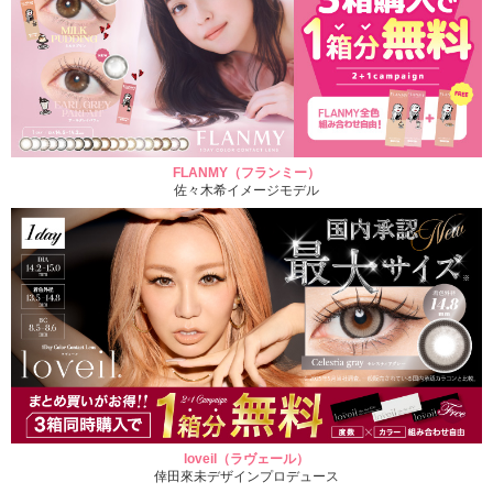
FLANMY（フランミー）
佐々木希イメージモデル
loveil（ラヴェール）
倖田來未デザインプロデュース