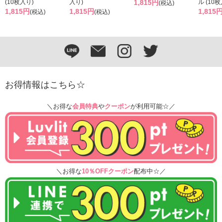
(10枚入り)
入り)
1,815円
ル (10
(税込)
1,815円
1,815円
1,815
(税込)
(税込)
お得情報はこちら☆
＼お得な
会員特典
や
クーポン
が利用可能☆／
＼お得な
10％OFFクーポン
配布中☆／