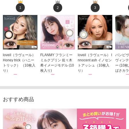
1
2
3
loveil（ラヴェール）
FLANMY フランミー
loveil（ラヴェール） I
バンビヴ
Honey trick（ハニー
ミルクプリン 佐々木
nnocent ash イノセン
ヴィンテ
トリック） （10枚入
希イメージモデル (10
トアッシュ（10枚入
ー (10
り）
枚入り)
り）
ばさカラ
1,760円
1,815円
1,760円
1,848
(税込)
(税込)
(税込)
おすすめ商品