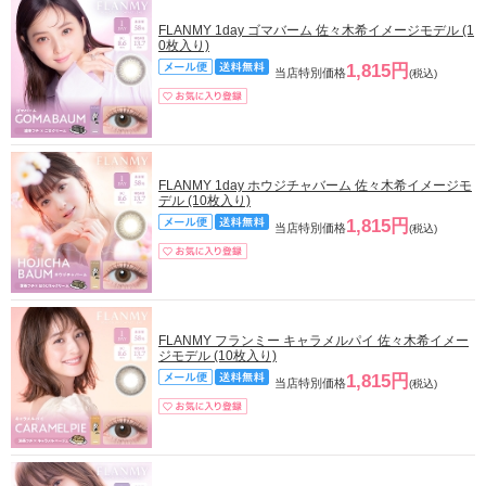
FLANMY 1day ゴマバーム 佐々木希イメージモデル (1
0枚入り)
1,815円
当店特別価格
(税込)
FLANMY 1day ホウジチャバーム 佐々木希イメージモ
デル (10枚入り)
1,815円
当店特別価格
(税込)
FLANMY フランミー キャラメルパイ 佐々木希イメー
ジモデル (10枚入り)
1,815円
当店特別価格
(税込)