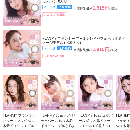
モデル (10枚入り)
1,815円
当店特別価格
(税込)
FLANMY フランミー アールグレイパフェ 佐々木希イ
メージモデル (10枚入り)
1,815円
当店特別価格
(税込)
FLANMY フランミー
FLANMY 1day ホウジ
FLANMY 1day ゴマバ
FLANM
バターファッジ 佐々
チャバーム 佐々木希
ーム 佐々木希イメー
ソルティ
木希イメージモデル
イメージモデル (10枚
ジモデル (10枚入り)
佐々木希