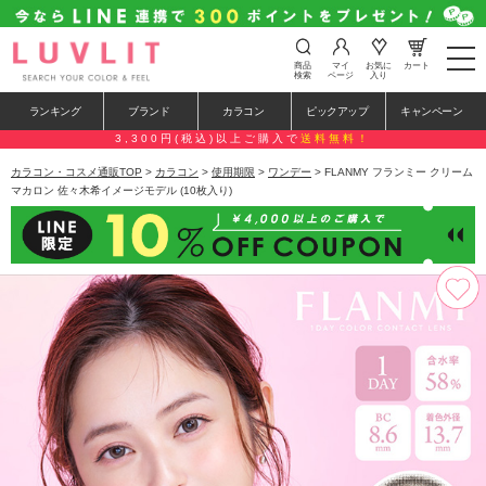
t
商品
マイ
お気に
カート
o
検索
ページ
入り
g
g
ランキング
ブランド
カラコン
ピックアップ
キャンペーン
l
e
3,300円(税込)以上ご購入で
送料無料！
n
a
カラコン・コスメ通販TOP
>
カラコン
>
使用期限
>
ワンデー
> FLANMY フランミー クリーム
v
マカロン 佐々木希イメージモデル (10枚入り)
i
g
a
t
i
o
n