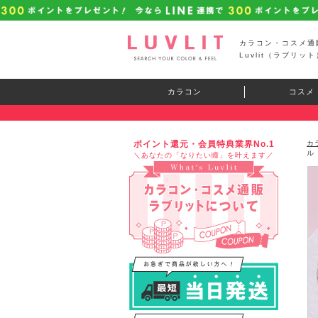
カラコン・コスメ通
Luvlit（ラブリット
カラコン
コスメ
ポイント還元・会員特典業界No.1
カ
ル
＼あなたの「なりたい瞳」を叶えます／