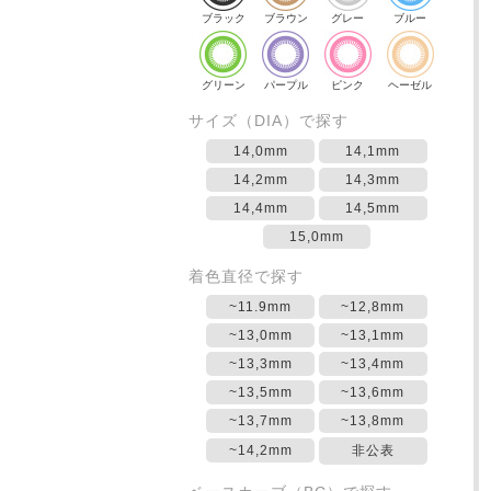
ブラック
ブラウン
グレー
ブルー
グリーン
パープル
ピンク
ヘーゼル
サイズ（DIA）で探す
14,0mm
14,1mm
14,2mm
14,3mm
14,4mm
14,5mm
15,0mm
着色直径で探す
~11.9mm
~12,8mm
~13,0mm
~13,1mm
~13,3mm
~13,4mm
~13,5mm
~13,6mm
~13,7mm
~13,8mm
~14,2mm
非公表