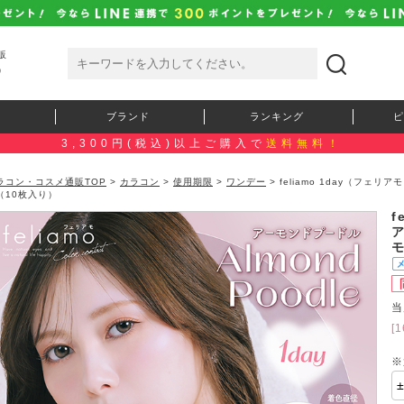
販
）
ブランド
ランキング
ピ
3,300円(税込)以上ご購入で
送料無料！
ラコン・コスメ通販TOP
>
カラコン
>
使用期限
>
ワンデー
> feliamo 1day（フ
（10枚入り）
f
当
[