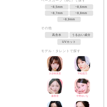
ベースカーブ（BC）で探す
~8,5mm
~8,6mm
~8,7mm
~8,8mm
~8,9mm
その他
高含水
うるおい成分
UVカット
モデル・タレントで探す