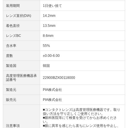
装用期間
1日使い捨て
レンズ直径(DIA)
14.2mm
着色直径
13.5mm
レンズBC
8.6mm
含水率
55%
度数
±0.00-6.00
製造国
韓国
高度管理医療機器承
22900BZX00118000
認番号
製造元
PIA株式会社
販売元
PIA株式会社
■コンタクトレンズは高度管理医療機器です。取り
扱い方法を守り正しくご使用ください。
■眼科医院等にて検査を受けてからお求めくださ
い。
注意事項
■眼に異常を感じたら直ちにレンズ使用を中止し、