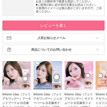
お近くの眼科等で検査を受診してください。
■ご使用の前に必ず添付文書をお読みください。
※装用のイメージは個人差がございますので、ご注
意ください。
レビューを書く
入荷お知らせメール
商品についてのお問い合わせ
feliamo 1day（フェリ
feliamo 1day（フェリ
feliamo 1day（フェリ
feliam
アモワンデー）アーモ
アモワンデー）シュガ
アモワンデー）サクラ
アモワン
ンドプードル 白石麻
ーパール 白石麻衣イ
ムース 白石麻衣イメ
ミスリン