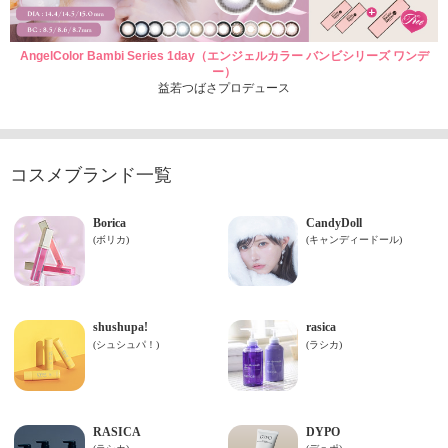
AngelColor Bambi Series 1day（エンジェルカラー バンビシリーズ ワンデ
ー）
益若つばさプロデュース
コスメブランド一覧