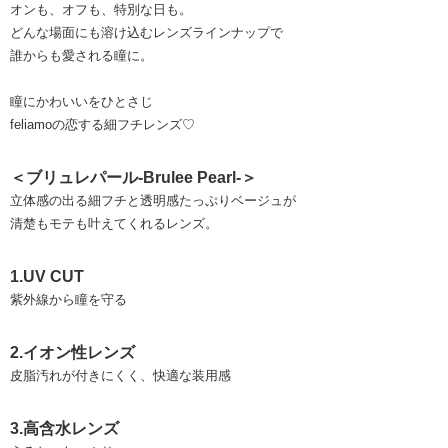
オンも、オフも、特別な日も。
どんな場面にも溶け込むレンズラインナップで
誰からも愛される瞳に。
瞳にかわいいをひとさじ
feliamoの恋する細フチレンズ♡
＜ブリュレパール-Brulee Pearl-＞
立体感の出る細フチと透明感たっぷりベージュが
清楚もモテも叶えてくれるレンズ。
1.UV CUT
紫外線から瞳を守る
2.イオン性レンズ
皮脂汚れが付きにくく、快適な装用感
3.高含水レンズ