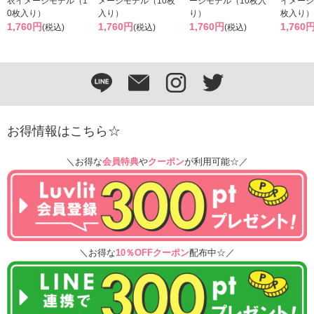
衣イメージモデル（1
メージモデル（10枚
ージモデル（10枚入
イメージ
0枚入り）
入り）
り）
枚入り）
1,760円
1,760円
1,760円
1,760
(税込)
(税込)
(税込)
お得情報はこちら☆
＼お得な
会員特典
や
クーポン
が利用可能☆／
＼お得な
10％OFFクーポン
配布中☆／