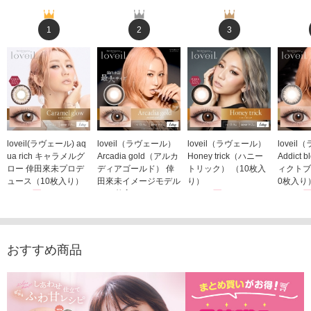
1
2
3
loveil(ラヴェール) aq
loveil（ラヴェール）
loveil（ラヴェール）
lovei
ua rich キャラメルグ
Arcadia gold（アルカ
Honey trick（ハニー
Addict
ロー 倖田來未プロデ
ディアゴールド） 倖
トリック） （10枚入
ィクトブ
ュース（10枚入り）
田來未イメージモデル
り）
0枚入り
1,760円
（10枚入り）
1,760円
1,760
(税込)
(税込)
1,760円
(税込)
おすすめ商品